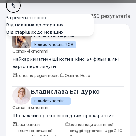
Знайдено
130 результатів
За релевантністю
Від новіших до старіших
Від старіших до новіших
Анна Печерна
Кількість постів:
209
Останні статті
Найхаризматичніші коти в кіно: 5+ фільмів, які
варто переглянути
головна редакторка
Освіта Нова
Владислава Бандурко
Кількість постів:
11
Останні статті
Що важливо розповісти дітям про карантин
засновниця
засновниця освітньої
альтернативної
студії підготовки до ЗНО