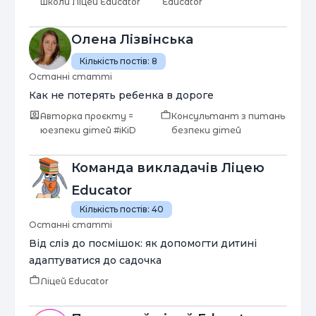
школи Ліцей Educator
Educator
Олена Лізвінська
Кількість постів:
8
Останні статті
Как не потерять ребенка в дороге
Авторка проєкту =
Консультант з питань
юезпеки дітей #iKiD
безпеки дітей
Команда викладачів Ліцею
Educator
Кількість постів:
40
Останні статті
Від сліз до посмішок: як допомогти дитині
адаптуватися до садочка
Ліцей Educator