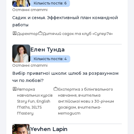
Кількість постів:
6
Останні статті
Садик и семья. Эффективный план командной
работы
Директор
Дитячий садок та клуб «Супер7я»
Елен Тунда
Кількість постів:
4
Останні статті
Вибір приватної школи: шлюб за розрахунком
чи по любові?
Авторка
Експертка з білінгвального
навчальних курсів
навчання, вчителька
Story Fun, English
англійської мови з 30-річним
Maths, IELTS
досвідом, вчителька-
Mastery
методист
Yevhen Lapin