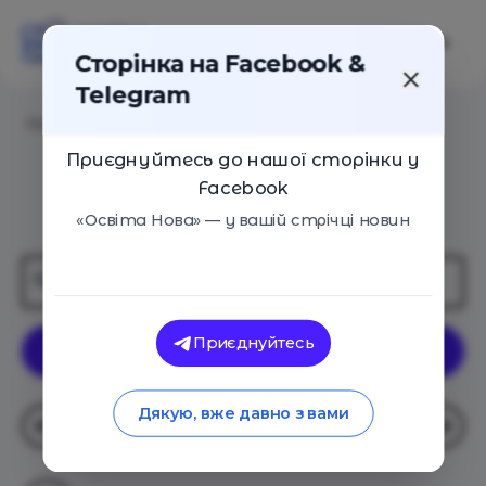
Сторінка на Facebook &
Telegram
Головна
/
Автори
Приєднуйтесь до нашої сторінки у
Facebook
Автори
«Освіта Нова» — у вашій стрічці новин
Приєднуйтесь
Дякую, вже давно з вами
Автори
Навчання
Статті
Події