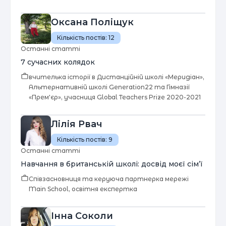
Оксана Поліщук
Кількість постів:
12
Останні статті
7 сучасних колядок
вчителька історії в Дистанційній школі «Меридіан»,
Альтернативній школі Generation22 та Гімназії
«Прем'єр», учасниця Global Teachers Prize 2020-2021
Лілія Рвач
Кількість постів:
9
Останні статті
Навчання в британській школі: досвід моєї сім’ї
Співзасновниця та керуюча партнерка мережі
Main School, освітня експертка
Інна Соколи