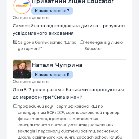
Приватний ліцей Educator
Кількість постів:
7
Останні статті
Самостійна та відповідальна дитина – результат
усвідомленого виховання
Свідоме батьківство "Шлях
Челендж від ліцею
до гармонії"
Educator
Наталя Чуприна
Кількість постів:
11
Останні статті
Діти 5-7 років разом з батьками запрошуються
до марафон-гри "Сила в мені"
професійний коуч, сертифікована ІКШ по
стандартам ECF і ICF, сертификований тренер,
фасилітатор, ігротехнік, математик,
консультант з питань розвитку навчальних
закладів і персоналу системи освіти, засновник
Школи освітнього коучингу EdCoach School, Клубу