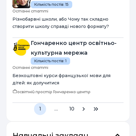
Кількість постів:
15
Останні статті
Різнобарвні школи, або Чому так складно
створити школу справді нового формату?
Гончаренко центр освітньо-
культурна мережа
Кількість постів:
1
Останні статті
Безкоштовні курси французької мови для
дітей: як долучитися
освітній простір Гончаренко центр
1
…
10
Навчальні заклади