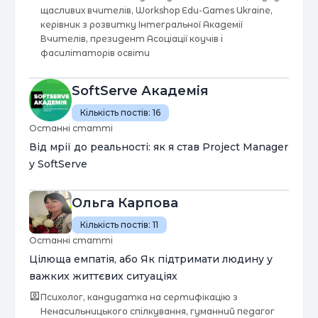
щасливих вчителів, Workshop Edu-Games Ukraine,
керівник з розвитку Інтегральної Академії
Вчителів, президент Асоціації коучів і
фасилітаторів освіти
SoftServe Академія
Кількість постів:
16
Останні статті
Від мрії до реальності: як я став Project Manager
у SoftServe
Ольга Карпова
Кількість постів:
11
Останні статті
Цілюща емпатія, або Як підтримати людину у
важких життєвих ситуаціях
Психолог, кандидатка на сертифікацію з
Ненасильницького спілкування, гуманний педагог