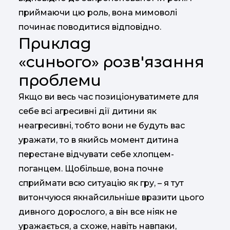
приймаючи цю роль, вона мимоволі
починає поводитися відповідно.
Приклад
«синього» розв'язання
проблеми
Якщо ви весь час позиціонуватимете для
себе всі агресивні дії дитини як
неагресивні, тобто вони не будуть вас
уражати, то в якийсь момент дитина
перестане відчувати себе хлопцем-
поганцем. Щобільше, вона почне
сприймати всю ситуацію як гру, – я тут
витончуюся якнайсильніше вразити цього
дивного дорослого, а він все ніяк не
уражається, а схоже, навіть навпаки,