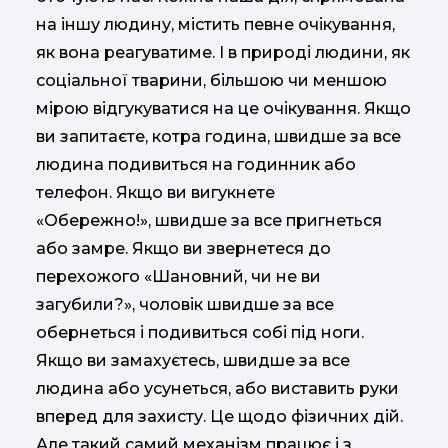
на іншу людину, містить певне очікування,
як вона реагуватиме. І в природі людини, як
соціальної тварини, більшою чи меншою
мірою відгукуватися на це очікування. Якщо
ви запитаєте, котра година, швидше за все
людина подивиться на годинник або
телефон. Якщо ви вигукнете
«Обережно!», швидше за все пригнеться
або замре. Якщо ви звернетеся до
перехожого «Шановний, чи не ви
загубили?», чоловік швидше за все
обернеться і подивиться собі під ноги.
Якщо ви замахуєтесь, швидше за все
людина або усунеться, або виставить руки
вперед для захисту. Це щодо фізичних дій.
Але такий самий механізм працює і з