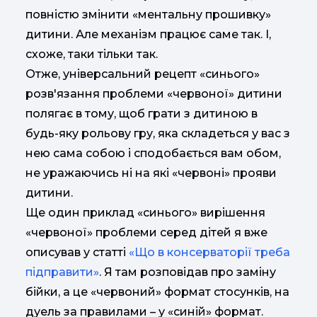
повністю змінити «ментальну прошивку»
дитини. Але механізм працює саме так. І,
схоже, таки тільки так.
Отже, універсальний рецепт «синього»
розв'язання проблеми «червоної» дитини
полягає в тому, щоб грати з дитиною в
будь-яку рольову гру, яка складеться у вас з
нею сама собою і сподобається вам обом,
не уражаючись ні на які «червоні» прояви
дитини.
Ще один приклад «синього» вирішення
«червоної» проблеми серед дітей я вже
описував у статті
«Що в консерваторії треба
підправити»
. Я там розповідав про заміну
бійки, а це «червоний» формат стосунків, на
дуель за правилами – у «синій» формат.