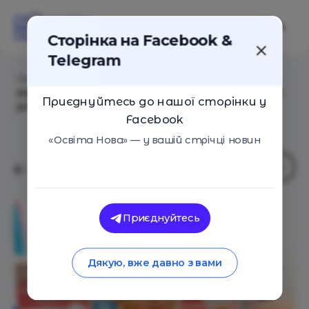
Сторінка на Facebook &
Telegram
Головна
/
Статті
/
Як перейти з «червоного» рівня
відносин у школі на «синій» в контексті спіральної
Приєднуйтесь до нашої сторінки у
динаміки
Facebook
«Освіта Нова» — у вашій стрічці новин
Приєднуйтесь
Дякую, вже давно з вами