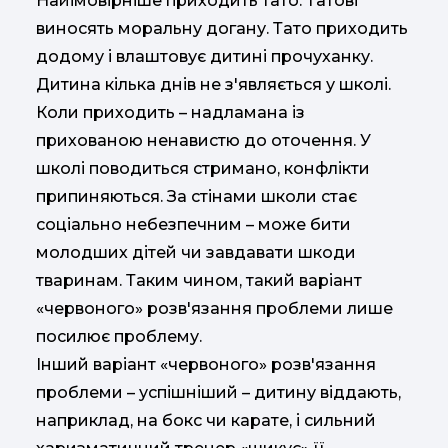
Найімовірніше приходить тато. Татові
виносять моральну догану. Тато приходить
додому і влаштовує дитині прочуханку.
Дитина кілька днів не з'являється у школі.
Коли приходить – надламана із
прихованою ненавистю до оточення. У
школі поводиться стримано, конфлікти
припиняються. За стінами школи стає
соціально небезпечним – може бити
молодших дітей чи завдавати шкоди
тваринам. Таким чином, такий варіант
«червоного» розв'язання проблеми лише
посилює проблему.
Інший варіант «червоного» розв'язання
проблеми – успішніший – дитину віддають,
наприклад, на бокс чи карате, і сильний