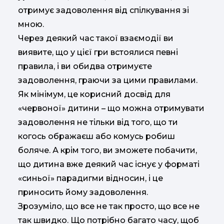
отримує задоволення від спілкування зі
мною.
Через деякий час такої взаємодії ви
виявите, що у цієї гри встоялися певні
правила, і ви обидва отримуєте
задоволення, граючи за цими правилами.
Як мінімум, це корисний досвід для
«червоної» дитини – що можна отримувати
задоволення не тільки від того, що ти
когось ображаєш або комусь робиш
боляче. А крім того, ви зможете побачити,
що дитина вже деякий час існує у форматі
«синьої» парадигми відносин, і це
приносить йому задоволення.
Зрозуміло, що все не так просто, що все не
так швидко. Що потрібно багато часу, щоб