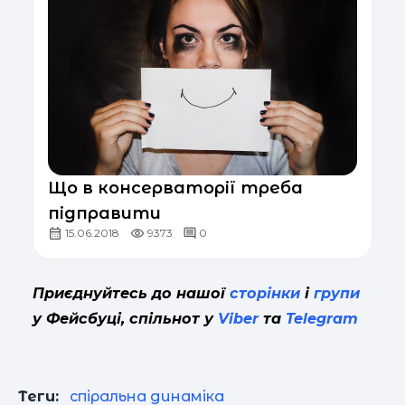
Що в консерваторії треба
підправити
15.06.2018
9373
0
Приєднуйтесь до нашої
сторінки
і
групи
у Фейсбуці, спільнот у
Viber
та
Telegram
Теги:
спіральна динаміка