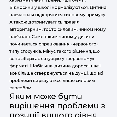
харизматичний тренер «шикує» її.
Відносини у школі нормалізуються. Дитина
навчається підкорятися силовому примусу.
А також дотримуватись правил,
авторитарним, тобто силовим, чином йому
нав'язані. Саме таким чином у дитини
починається опрацювання «червоного»
типу стосунків. Мінус такого рішення, що
воно зберігає ситуацію у «червоному»
форматі. Щобільше, дитина дорослішає і
все більше стверджується на думці, що всі
проблеми вирішуються лише силовим
способом.
Яким може бути
вирішення проблеми з
позиції вищого рівня