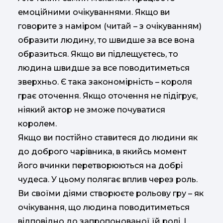
емоційними очікуваннями. Якщо ви
говорите з наміром (читай – з очікуванням)
образити людину, то швидше за все вона
образиться. Якщо ви підлещуєтесь, то
людина швидше за все поводитиметься
зверхньо. Є така закономірність – короля
грає оточення. Якщо оточення не підігрує,
ніякий актор не зможе почуватися
королем.
Якщо ви постійно ставитеся до людини як
до доброго чарівника, в якийсь момент
його вчинки перетворюються на добрі
чудеса. У цьому полягає вплив через роль.
Ви своїми діями створюєте рольову гру – як
очікування, що людина поводитиметься
відповідно до запропонованої їй ролі. І