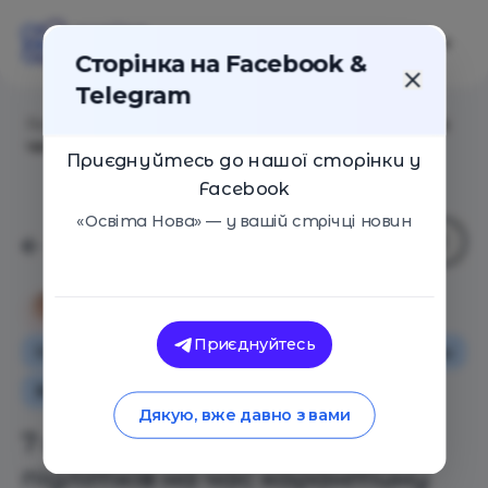
Сторінка на Facebook &
Telegram
Головна
/
Статті
/
7 цікавих завдань для підлітків на
час карантину
Приєднуйтесь до нашої сторінки у
Facebook
«Освіта Нова» — у вашій стрічці новин
Владислава Бандурко
Приєднуйтесь
Особистий досвід
Освіта в Україні
Поради
Вибір редакції
Дякую, вже давно з вами
7 цікавих завдань для
підлітків на час карантину