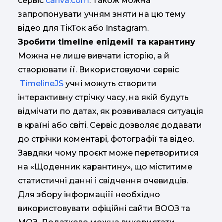
сервіс
canva.com
. Також можна
запропонувати учням зняти на цю тему
відео для ТікТок або Instagram.
Зробити timeline епідемії та карантину
Можна не лише вивчати історію, а й
створювати її. Використовуючи сервіс
TimelineJS
учні можуть створити
інтерактивну стрічку часу, на якій будуть
відмічати по датах, як розвивалася ситуація
в країні або світі. Сервіс дозволяє додавати
до стрічки коментарі, фотографії та відео.
Завдяки чому проєкт може перетворитися
на «Щоденник карантину», що міститиме
статистичні данні і свідчення очевидців.
Для збору інформаціїї необхідно
використовувати офіційні сайти ВООЗ та