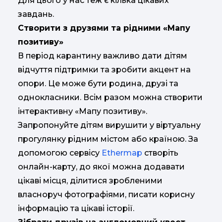
Для цього у нас теж є кілька цікавих
завдань.
Створити з друзями та рідними «Мапу
позитиву»
В період карантину важливо дати дітям
відчуття підтримки та зробити акцент на
опори. Це може бути родина, друзі та
однокласники. Всім разом можна створити
інтерактивну «Мапу позитиву».
Запропонуйте дітям вирушити у віртуальну
прогулянку рідним містом або країною. За
допомогою сервісу
Ethermap
створіть
онлайн-карту, до якої можна додавати
цікаві місця, ділитися зробленими
власноруч фотографіями, писати корисну
інформацію та цікаві історії.