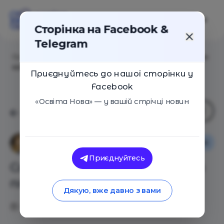
Сторінка на Facebook &
Telegram
Головна
/
Статті
/
Садик и семья. Эффективный план
командной работы
Приєднуйтесь до нашої сторінки у
Facebook
«Освіта Нова» — у вашій стрічці новин
Сім'я
Інна Соколи
Приєднуйтесь
Садик и семья. Эффективный
план командной работы
Дякую, вже давно з вами
22.01.2020
5410
0