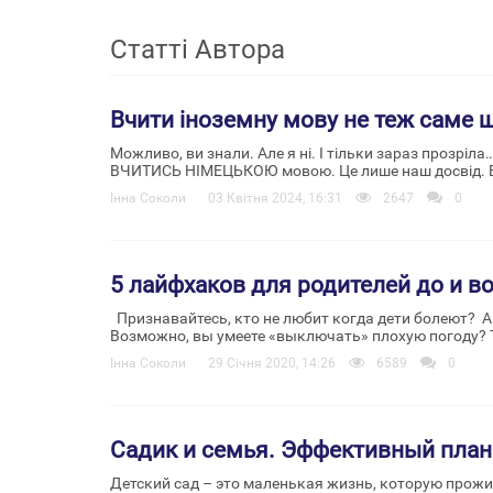
Статті Автора
Вчити іноземну мову не теж саме 
Можливо, ви знали. Але я ні. І тільки зараз прозріла
ВЧИТИСЬ НІМЕЦЬКОЮ мовою. Це лише наш досвід. Впев
Інна Соколи
03 Квітня 2024, 16:31
2647
0
5 лайфхаков для родителей до и в
Признавайтесь, кто не любит когда дети болеют? А
Возможно, вы умеете «выключать» плохую погоду? Т
Інна Соколи
29 Січня 2020, 14:26
6589
0
Садик и семья. Эффективный пла
Детский сад – это маленькая жизнь, которую прожив