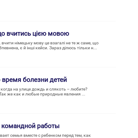
що вчитись цією мовою
… вчити німецьку мову це взагалі не те ж саме, що
нена, є й інші кейси. Зараз ділюсь тільки н...
о время болезни детей
 когда на улице дождь и слякоть – любите?
ак же как и любые природные явления ...
н командной работы
ает семья вместе с ребенком перед тем, как