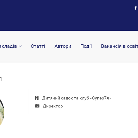
акладів
Статті
Автори
Події
Вакансія в освіт
и
Дитячий садок та клуб «Супер7я»
Директор