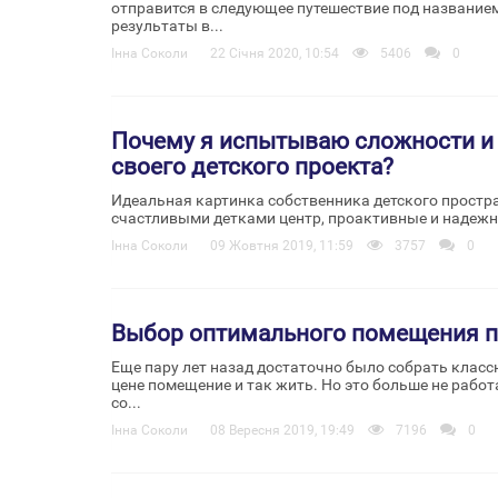
отправится в следующее путешествие под названием
результаты в...
Інна Соколи
22 Січня 2020, 10:54
5406
0
Почему я испытываю сложности и 
своего детского проекта?
Идеальная картинка собственника детского простр
счастливыми детками центр, проактивные и надежн
Інна Соколи
09 Жовтня 2019, 11:59
3757
0
Выбор оптимального помещения п
Еще пару лет назад достаточно было собрать класс
цене помещение и так жить. Но это больше не рабо
со...
Інна Соколи
08 Вересня 2019, 19:49
7196
0