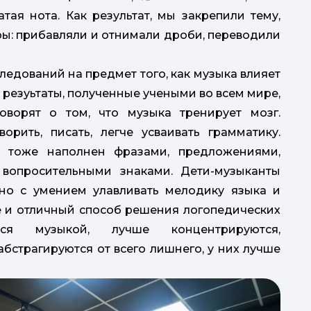
цатая нота. Как результат, мы закрепили тему,
ы: прибавляли и отнимали дроби, переводили
едований на предмет того, как музыка влияет
 резуьтаты, полученные учеными во всем мире,
ворят о том, что музыка тренирует мозг.
рить, писать, легче усваивать грамматику.
 тоже наполнен фразами, предложениями,
 вопросительными знаками. Дети-музыканты
ано с умением улавливать мелодику языка и
е и отличный способ решения логопедических
ся музыкой, лучше концентрируются,
бстрагируются от всего лишнего, у них лучше