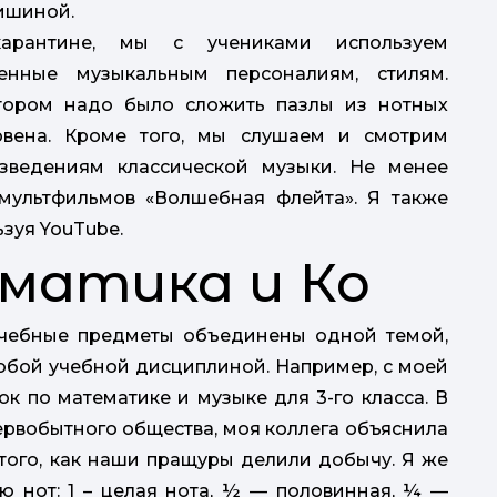
тишиной.
арантине, мы с учениками используем
щенные музыкальным персоналиям, стилям.
отором надо было сложить пазлы из нотных
овена. Кроме того, мы слушаем и смотрим
зведениям классической музыки. Не менее
мультфильмов «Волшебная флейта». Я также
зуя YouTube.
матика и Ко
 учебные предметы объединены одной темой,
юбой учебной дисциплиной. Например, с моей
к по математике и музыке для 3-го класса. В
ервобытного общества, моя коллега объяснила
того, как наши пращуры делили добычу. Я же
ю нот: 1 – целая нота, ½ — половинная, ¼ —