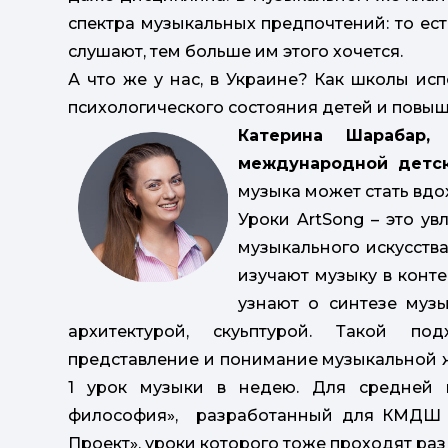
спектра музыкальных предпочтений: то ес
слушают, тем больше им этого хочется.
А что же у нас, в Украине? Как школы и
психологического состояния детей и повы
Катерина Шарабар,
международной детс
музыка может стать вд
Уроки ArtSong – это у
музыкального искусства
изучают музыку в конте
узнают о синтезе музы
архитектурой, скуьптурой. Такой по
представление и понимание музыкальной
1 урок музыки в недею. Для средней 
философия», разработанный для КМДШ о
Проект», уроки которого тоже проходят раз