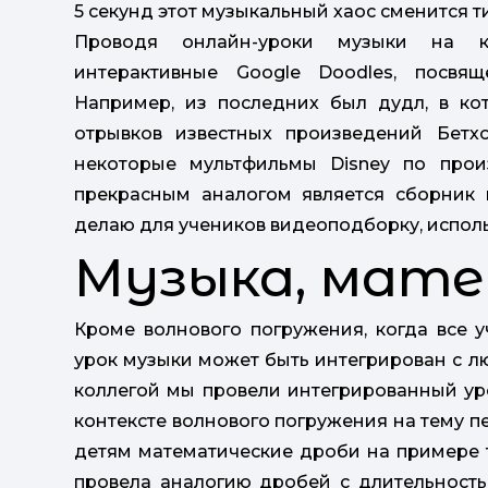
5 секунд этот музыкальный хаос сменится 
Проводя онлайн-уроки музыки на к
интерактивные Google Doodles, посвя
Например, из последних был дудл, в к
отрывков известных произведений Бетх
некоторые мультфильмы Disney по прои
прекрасным аналогом является сборник 
делаю для учеников видеоподборку, исполь
Музыка, мате
Кроме волнового погружения, когда все
урок музыки может быть интегрирован с л
коллегой мы провели интегрированный уро
контексте волнового погружения на тему п
детям математические дроби на примере 
провела аналогию дробей с длительность