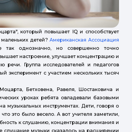
царта", который повышает IQ и способствует
 маленьких детей?
Американская Ассоциация
е так однозначно, но совершенно точно
овышает настроение, улучшает концентрацию и
о
ию речи. Группа исследователей и педагогов
й эксперимент с участием нескольких тысяч
п
Моцарта, Бетховена, Равеля, Шостаковича и
ических уроках ребята овладевали базовыми
на музыкальных инструментах. Дети, говоря о
 что это было весело. А вот учителя заметили,
так: "За 1
обность к слушанию, концентрации внимания и
е слушание музыки сказалось на расширении