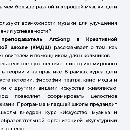
ть чем больше разной и хорошей музыки дети
спользуют возможности музыки для улучшения
Ваш
Dogm
шения успеваемости?
пр
 преподаватель ArtSong в Креативной
по
п
кой школе (КМДШ)
рассказывает о том, как
Хаб
охновителем и помощником для школьников.
влекательное путешествие в историю мирового
 в теории и на практике. В рамках курса дети
ксте истории, фиософии, театра, кино, моды и
ки с другими видами искусства: живописью,
дход позволяет сформировать целостное
 жизни. Программа младшей школы предвидит
школы внедрен курс «Искусство, музыка и
бразовательной организацией «Культурный
 в неделю.