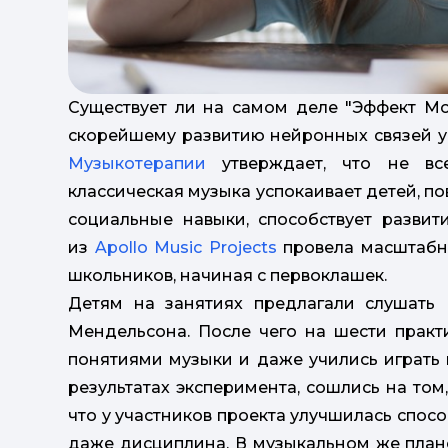
Существует ли на самом деле "Эффект Мо
скорейшему развитию нейронных связей у
Музыкотерапии
утверждает, что не вс
классическая музыка успокаивает детей, п
социальные навыки, способствует развит
из
Apollo Music Projects
провела масштабны
школьников, начиная с первоклашек.
Детям на занятиях предлагали слушать 
Мендельсона. После чего на шести практ
понятиями музыки и даже учились играть 
результатах эксперимента, сошлись на том,
что у участников проекта улучшилась спос
даже дисциплина. В музыкальном же план