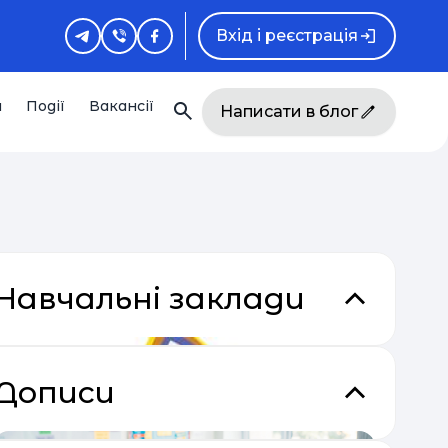
Вхід і реєстрація
и
Події
Вакансії
Написати в блог
Навчальні заклади
Дописи
кладки