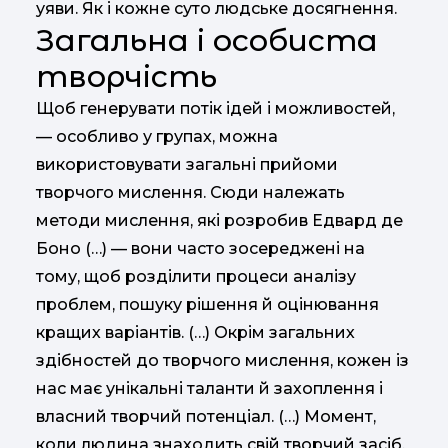
уяви. Як і кожне суто людське досягнення.
Загальна і особиста
творчість
Щоб генерувати потік ідей і можливостей,
— особливо у групах, можна
використовувати загальні прийоми
творчого мислення. Сюди належать
методи мислення, які розробив Едвард де
Боно (…) — вони часто зосереджені на
тому, щоб розділити процеси аналізу
проблем, пошуку рішення й оцінювання
кращих варіантів. (…) Окрім загальних
здібностей до творчого мислення, кожен із
нас має унікальні таланти й захоплення і
власний творчий потенціал. (…) Момент,
коли людина знаходить свій творчий засіб,