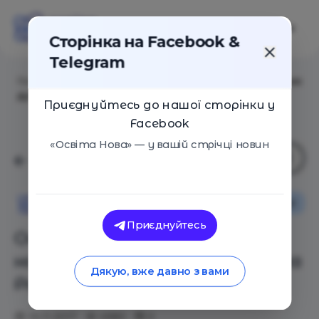
Сторінка на Facebook &
Telegram
Головна
/
Статті
/
Освіта проти таланту: 10 найкращих
думок з книги Кена Робінсона
Приєднуйтесь до нашої сторінки у
Facebook
«Освіта Нова» — у вашій стрічці новин
Вибір редакції
Освіта Нова
Приєднуйтесь
Освіта проти таланту: 10
найкращих думок з книги Кена
Дякую, вже давно з вами
Робінсона
10.11.2017
4980
0