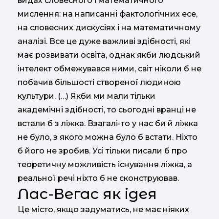
видах словесного і математичного
мислення: на написанні фактологічних есе,
на словесних дискусіях і на математичному
аналізі. Все це дуже важливі здібності, які
має розвивати освіта, однак якби людський
інтелект обмежувався ними, світ ніколи б не
побачив більшості створеної людиною
культури. (…) Якби ми мали тільки
академічні здібності, то сьогодні вранці не
встали б з ліжка. Взагалі-то у нас би й ліжка
не було, з якого можна було б встати. Ніхто
б його не зробив. Усі тільки писали б про
теоретичну можливість існування ліжка, а
реальної речі ніхто б не сконструював.
Лас-Вегас як ідея
Це місто, якщо задуматись, не має ніяких