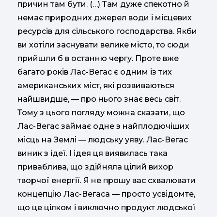
причин там бути. (…) Там дуже спекотно й
немає природних джерел води і місцевих
ресурсів для сільського господарства. Якби
ви хотіли заснувати велике місто, то сюди
прийшли б в останню чергу. Проте вже
багато років Лас-Вегас є одним із тих
американських міст, які розвиваються
найшвидше, — про нього знає весь світ.
Тому з цього погляду можна сказати, що
Лас-Вегас займає одне з найплодючіших
місць на Землі — людську уяву. Лас-Вегас
виник з ідеї. І ідея ця виявилась така
приваблива, що здійняла цілий вихор
творчої енергії. Я не прошу вас схвалювати
концепцію Лас-Вегаса — просто усвідомте,
що це цілком і виключно продукт людської