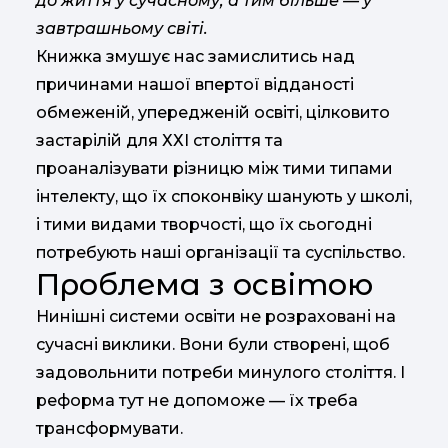
до життя у сучасному, а тим більше — у
завтрашньому світі.
Книжка змушує нас замислитись над
причинами нашої впертої відданості
обмеженій, упередженій освіті, цілковито
застарілій для ХХІ століття та
проаналізувати різницю між тими типами
інтелекту, що їх споконвіку шанують у школі,
і тими видами творчості, що їх сьогодні
потребують наші організації та суспільство.
Проблема з освітою
Нинішні системи освіти не розраховані на
сучасні виклики. Вони були створені, щоб
задовольнити потреби минулого століття. І
реформа тут не допоможе — їх треба
трансформувати.