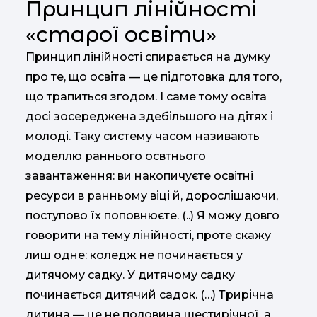
Принцип лінійності
«старої освіти»
Принцип лінійності спирається на думку
про те, що освіта — це підготовка для того,
що трапиться згодом. І саме тому освіта
досі зосереджена здебільшого на дітях і
молоді. Таку систему часом називають
моделлю раннього освтнього
завантаження: ви накопичуєте освітні
ресурси в ранньому віці й, дорослішаючи,
поступово їх поповнюєте. (..) Я можу довго
говорити на тему лінійності, проте скажу
лиш одне: коледж не починається у
дитячому садку. У дитячому садку
починається дитячий садок. (…) Трирічна
дитина — це не половина шестирічної, а