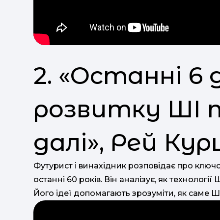
2. «Останні 6
розвитку ШІ 
далі», Рей Ку
Футурист і винахідник розповідає про ключо
останні 60 років. Він аналізує, як технологі
Його ідеї допомагають зрозуміти, як саме Ш