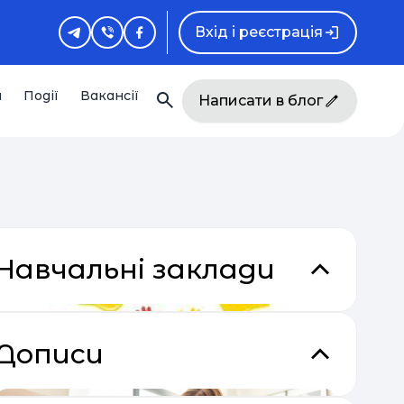
Вхід і реєстрація
и
Події
Вакансії
Написати в блог
Навчальні заклади
Дописи
кладки