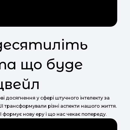
турн
 десятиліть
та що буде
рцвейл
д
ві досягнення у сфері штучного інтелекту за
ї ШІ трансформували різні аспекти нашого життя.
І формує нову еру і що нас чекає попереду.
нац