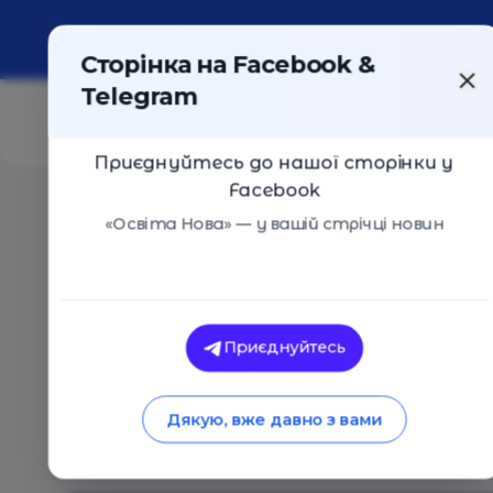
Про портал
Реклама
Контакти
Сторінка на Facebook &
Telegram
Приєднуйтесь до нашої сторінки у
Facebook
Головна
/
Статті
/
6 лекцій TED про штучний інтелек
«Освіта Нова» — у вашій стрічці новин
Освіта Нова
6 лекцій TED про ш
Приєднуйтесь
майбутнє
Дякую, вже давно з вами
18.06.2025
1706
0