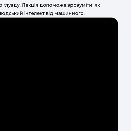
 глузду. Лекція допоможе зрозуміти, як
людський інтелект від машинного.
групи.