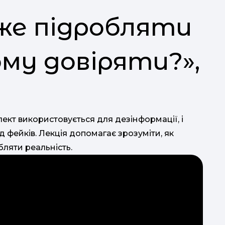
оже підробляти
ому довіряти?»,
ект використовується для дезінформації, і
 фейків. Лекція допомагає зрозуміти, як
обляти реальність.