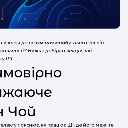
а й ключ до розуміння майбутнього. Як він
еальності? Нижче добірка лекцій, які
ку ШІ.
ймовірно
ражаюче
ро
CH
н Чой
телекту пояснює, як працює ШІ, де його межі та