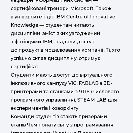
кафедри інформаційних систем —
сертифіковані тренери Microsoft. Також
в університеті діє IBM Centre of Innovative
Knowledge — студентам читають
дисципліни, зміст яких узгоджений
з фахівцями IBM, і надали доступ
до продуктів моделювання компанії. Ті, хто
успішно склав дисципліну, отримує
сертифікат.
Студенти мають доступ до віртуального
інклюзивного кампусу VIC, FABLAB з 3D-
принтерами та станками з ЧПУ (числового
програмного управління), STEAM LAB для
експериментів і коворкінгу.
Команди студентів стають призерами
етапів Чемпіонату світу з програмування