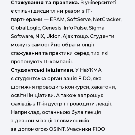
Стажування та практика.
В університеті
є спільні дисципліни разом з ІТ-
партнерами — EPAM, SoftServe, NetCracker,
GlobalLogic, Genesis, InfoPulse, Sigma
Software, NIX, Uklon, Ajax тощо. Студенти
можуть самостійно обрати опції
стажування та практики серед тих, які
пропонують ІТ-компанії.
Студентські ініціативи.
У НаУКМА
є студентська організація FIDO, яка
щотижня проводить конкурси, хакатони,
освітні ініціативи. А також запрошує
фахівців з ІТ-індустрії проводити лекції.
Наприклад, останньою була лекція
з деанонімізації зловмисників
за допомогою OSINT. Учасники FIDO