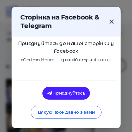
Сторінка на Facebook &
Telegram
Головна
/
Статті
/
IT-освіта в Україні: повний гід для
вступників
Приєднуйтесь до нашої сторінки у
Facebook
«Освіта Нова» — у вашій стрічці новин
Приєднуйтесь
Дякую, вже давно з вами