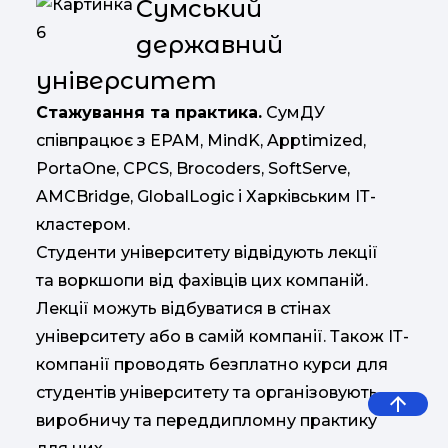
Сумський
державний
університет
Стажування та практика.
СумДУ
співпрацює з EPAM, MindK, Apptimized,
PortaOne, CPCS, Brocoders, SoftServe,
AMCBridge, GlobalLogic і Харківським ІТ-
кластером.
Студенти університету відвідують лекції
та воркшопи від фахівців цих компаній.
Лекції можуть відбуватися в стінах
університету або в самій компанії. Також ІТ-
компанії проводять безплатно курси для
студентів університету та організовують
виробничу та переддипломну практику