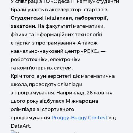
У співпраці з ГО «Одеса ІТ Family» студенти
брали участь в акселераторі стартапів.
Студентські ініціативи, лабораторії,
хакатони.
На факультеті математики,
фізики та інформаційних технологій
є гуртки з програмування. А також
навчально-науковий центр «РЕКС» —
робототехніки, електроніки
та комп’ютерних систем.
Крім того, в університеті діє математична
школа, проводять олімпіади
з програмування. Наприклад, 26 жовтня
цього року відбулася Міжнародна
олімпіада зі спортивного
програмування
Proggy-Buggy Contest
від
DataArt.