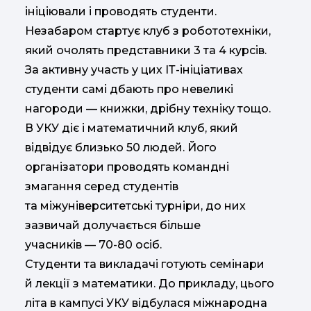
ініціювали і проводять студенти.
Незабаром стартує клуб з робототехніки,
який очолять представники 3 та 4 курсів.
За активну участь у цих ІТ-ініціативах
студенти самі дбають про невеликі
нагороди — книжки, дрібну техніку тощо.
В УКУ діє і математичний клуб, який
відвідує близько 50 людей. Його
організатори проводять командні
змагання серед студентів
та міжуніверситетські турніри, до них
зазвичай долучається більше
учасників — 70-80 осіб.
Студенти та викладачі готують семінари
й лекції з математики. До прикладу, цього
літа в кампусі УКУ відбулася міжнародна