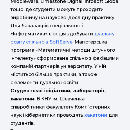
Middleware, Limestone Digital, Infosoft Global
тощо, де студенти можуть проходити
виробничу на науково-дослідну практику.
Для бакалаврів спеціальності
«Інформатика» є опція здобувати
дуальну
освіту спільно з SoftServe
. Магістерська
програма «Математичні методи штучного
інтелекту» сформована спільно з фахівцями
компаній-партнерів університету. У ній
міститься більше практики, а також
є елементи дуальної освіти.
Студентські ініціативи, лабораторії,
хакатони.
В КНУ ім. Шевченка
співробітники факультету Комп’ютерних
наук і кібернетики проводять
хакатони
для
студентів.