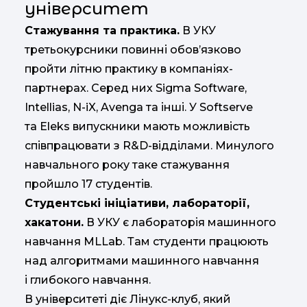
університет
Стажування та практика.
В УКУ
третьокурсники повинні обов’язково
пройти літню практику в компаніях-
партнерах. Серед них Sigma Software,
Intellias, N-iX, Avenga та інші. У Softserve
та Eleks випускники мають можливість
співпрацювати з R&D-відділами. Минулого
навчального року таке стажування
пройшло 17 студентів.
Студентські ініціативи, лабораторії,
хакатони.
В УКУ є лабораторія машинного
навчання MLLab. Там студенти працюють
над алгоритмами машинного навчання
і глибокого навчання.
В університеті діє Лінукс-клуб, який