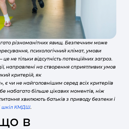
агато різноманітних явищ. Безпечним може
ересування, психологічний клімат, умови
 це не тільки відсутність потенційних загроз.
ії, направлені на створення сприятливих умов
кий критерій, як
, є чи не найголовнішим серед всіх критеріїв
ебе набагато більше цікавих моментів, ніж
питання хвилюють батьків з приводу безпеки і
і шкіл КМДШ
.
що в