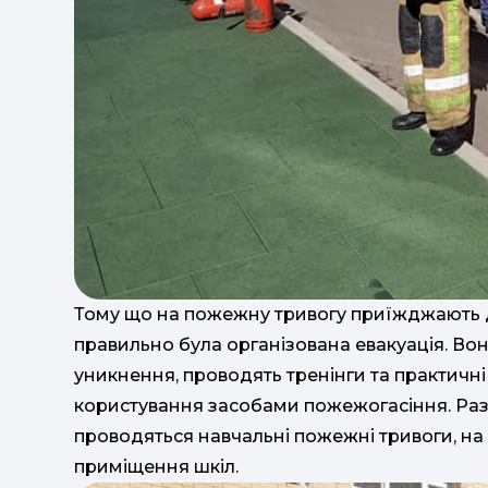
Тому що на пожежну тривогу приїжджають де
правильно була організована евакуація. Во
уникнення, проводять тренінги та практичн
користування засобами пожежогасіння. Ра
проводяться навчальні пожежні тривоги, на 
приміщення шкіл.