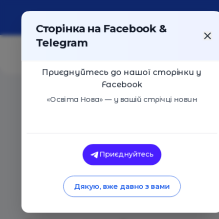
Про портал
Реклама
Контакти
Сторінка на Facebook &
Telegram
Приєднуйтесь до нашої сторінки у
Facebook
Головна
/
Статті
/
Які питання безпеки в школі хвил
«Освіта Нова» — у вашій стрічці новин
Освіта Нова
Які питання безпек
Приєднуйтесь
батьків, або Як ст
Дякую, вже давно з вами
навчальне середов