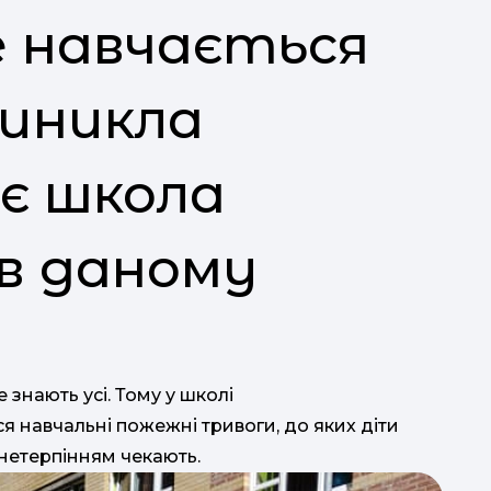
е навчається
виникла
ає школа
 в даному
 знають усі. Тому у школі
я навчальні пожежні тривоги, до яких діти
з нетерпінням чекають.