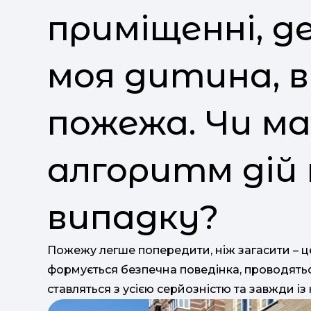
приміщенні, д
моя дитина, 
пожежа. Чи м
алгоритм дій
випадку?
Пожежу легше попередити, ніж загасити – це
формується безпечна поведінка, проводятьс
ставляться з усією серйозністю та завжди і