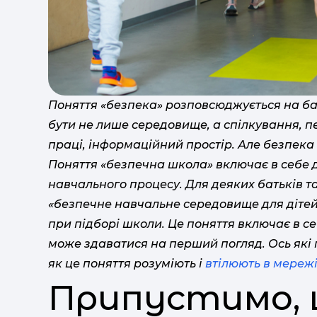
Поняття «безпека» розповсюджується на б
бути не лише середовище, а спілкування, п
праці, інформаційний простір. Але безпека –
Поняття «безпечна школа» включає в себе д
навчального процесу. Для деяких батьків та
«безпечне навчальне середовище для дітей»
при підборі школи. Це поняття включає в с
може здаватися на перший погляд. Ось які 
як це поняття розуміють і
втілюють в мереж
Припустимо, 