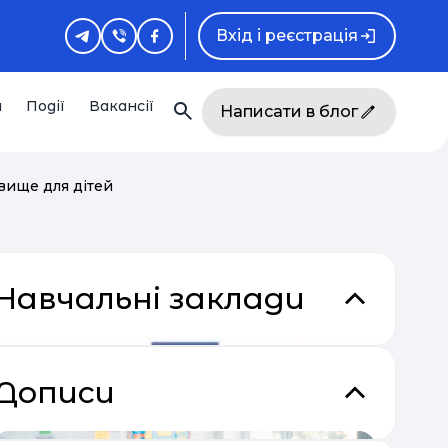
Вхід і реєстрація
и
Події
Вакансії
Написати в блог
вище для дітей
Навчальні заклади
Дописи