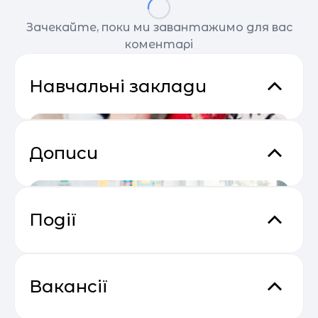
Зачекайте, поки ми завантажимо для вас
коментарі
Навчальні заклади
Дописи
Події
Практичний онлайн-марафон
04.05
“Святковий Email Boost”
Вакансії
Віконце