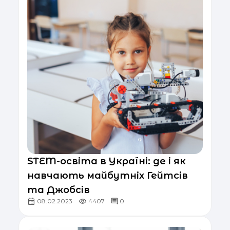
STEM-освіта в Україні: де і як
навчають майбутніх Гейтсів
та Джобсів
08.02.2023
4407
0