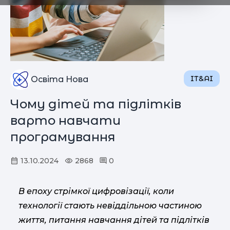
IT&AI
Освіта Нова
Чому дітей та підлітків
варто навчати
програмування
13.10.2024
2868
0
В епоху стрімкої цифровізації, коли
технології стають невіддільною частиною
життя, питання навчання дітей та підлітків