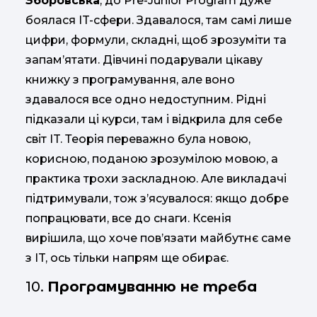
Зборовська
, до Pre-Junior Program дуже
боялася IT-сфери. Здавалося, там самі лише
цифри, формули, складні, щоб зрозуміти та
запам’ятати. Дівчині подарували цікаву
книжку з програмування, але воно
здавалося все одно недоступним. Рідні
підказали ці курси, там і відкрила для себе
світ IT. Теорія переважно була новою,
корисною, поданою зрозумілою мовою, а
практика трохи заскладною. Але викладачі
підтримували, тож з’ясувалося: якщо добре
попрацювати, все до снаги. Ксенія
вирішила, що хоче пов’язати майбутнє саме
з IT, ось тільки напрям ще обирає.
10.
Програмуванню не треба