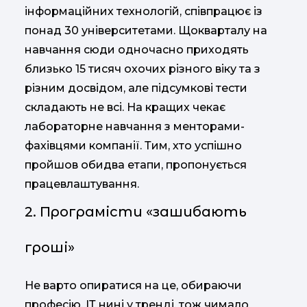
інформаційних технологій, співпрацює із
понад 30 університетами. Щокварталу на
навчання сюди одночасно приходять
близько 15 тисяч охочих різного віку та з
різним досвідом, але підсумкові тести
складають не всі. На кращих чекає
лабораторне навчання з менторами-
фахівцями компанії. Тим, хто успішно
пройшов обидва етапи, пропонується
працевлаштування.
2. Програмісти «зашибають
гроші»
Не варто опиратися на це, обираючи
професію. ІТ нині у тренді, тож чимало