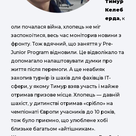
Тимур
Келеб
ерда
,
к
оли почалася війна, хлопець не міг
заспокоїтися, весь час моніторив новини з
фронту. Тож вдячний, що заняття у Pre-
Junior Program відновили. Це відволікало та
допомагало налаштовувати думки про
життя після перемоги. А ще неабияк
захопив турнір із шахів для фахівців IT-
сфери, у якому Тимур взяв участь і майже
отримав призове місце. Хлопець — давній
шахіст, у дитинстві отримав «срібло» на
чемпіонаті Європи учасників до 10 років,
тож було приємно, що улюблене хобі
близьке багатьом «айтішникам».