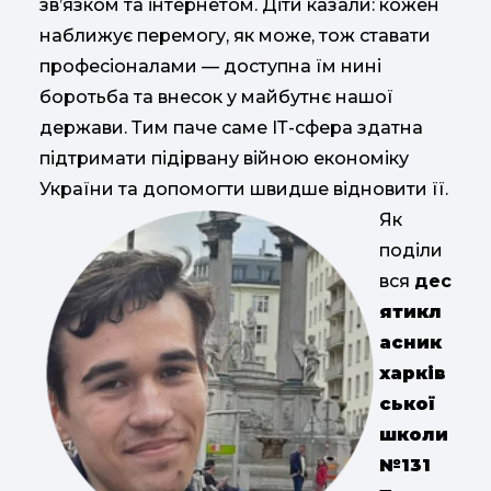
зв’язком та інтернетом. Діти казали: кожен
наближує перемогу, як може, тож ставати
професіоналами — доступна їм нині
боротьба та внесок у майбутнє нашої
держави. Тим паче саме ІТ-сфера здатна
підтримати підірвану війною економіку
України та допомогти швидше відновити її.
Як
поділи
вся
дес
ятикл
асник
харків
ської
школи
№131