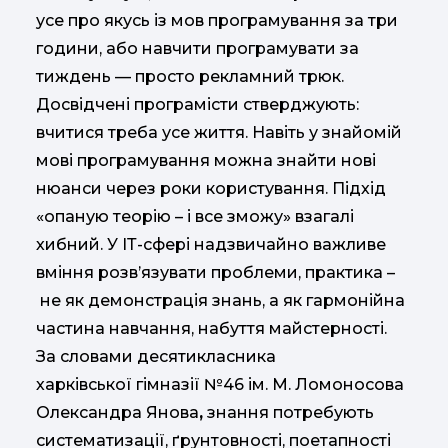
усе про якусь із мов програмування за три
години, або навчити програмувати за
тиждень — просто рекламний трюк.
Досвідчені програмісти стверджують:
вчитися треба усе життя. Навіть у знайомій
мові програмування можна знайти нові
нюанси через роки користування. Підхід
«опаную теорію – і все зможу» взагалі
хибний. У ІТ-сфері надзвичайно важливе
вміння розв’язувати проблеми, практика –
не як демонстрація знань, а як гармонійна
частина навчання, набуття майстерності.
За словами десятикласника
харківської гімназії №46 ім. М. Ломоносова
Олександра Янова
,
знання потребують
систематизації, ґрунтовності, поетапності