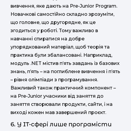
вивчення, яке дають на Pre-Junior Program.
Новачкові самостійно складно зрозуміти,
що головне, що другорядне, як це
згодиться у роботі. Тому важливо в
навчанні спиратися на добре
упорядкований матеріал, щоб теорія та
практика були збалансовані. Наприклад,
модуль .NET містив п’ять завдань із базових
знань, п’ять – на поглиблене вивчення і п’ять
– рівня олімпіади з програмування.
Важливий також практичний компонент –
на Pre-Junior учасники від заняття до
заняття створювали продукти, сайти, і на
виході кожен мав завершений проєкт.
6. У IT-сфері лише програмісти