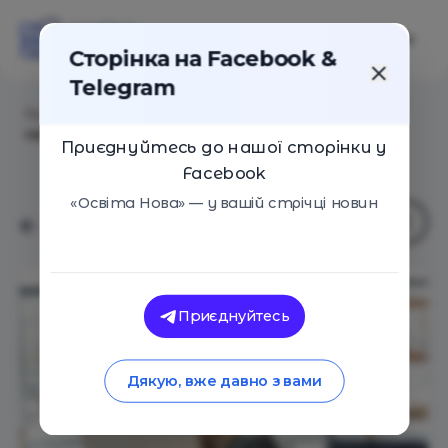
Сторінка на Facebook &
Telegram
Головна
/
Статті
/
Чи йти в ІТ: 10 міфів про
найбажанішу професію підлітків
Приєднуйтесь до нашої сторінки у
Facebook
«Освіта Нова» — у вашій стрічці новин
Приєднуйтесь
Дякую, вже давно з вами