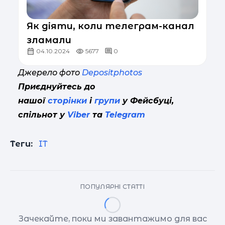
Як діяти, коли телеграм-канал
зламали
04.10.2024
5677
0
Джерело фото
Depositphotos
Приєднуйтесь до
нашої
сторінки
і
групи
у Фейсбуці,
спільнот у
Viber
та
Telegram
Теги:
IT
ПОПУЛЯРНІ СТАТТІ
Зачекайте, поки ми завантажимо для вас