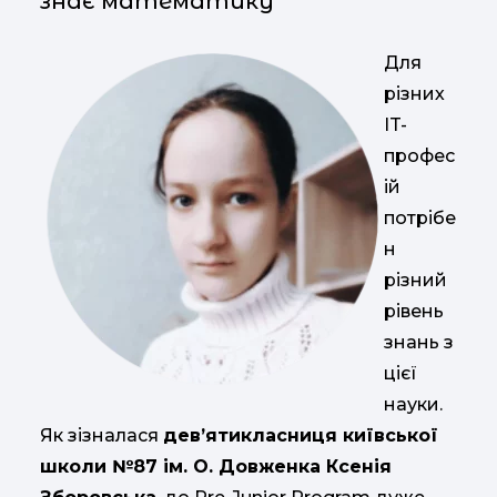
знає математику
Для
різних
IT-
профес
ій
потрібе
н
різний
рівень
знань з
цієї
науки.
Як зізналася
дев’ятикласниця київської
школи №87 ім. О. Довженка Ксенія