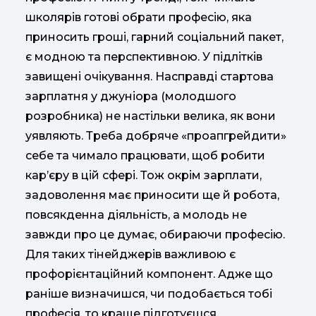
школярів готові обрати професію, яка
приносить гроші, гарний соціальний пакет,
є модною та перспективною. У підлітків
завищені очікування. Насправді стартова
зарплатня у джуніора (молодшого
розробника) не настільки велика, як вони
уявляють. Треба добряче «проапгрейдити»
себе та чимало працювати, щоб робити
кар’єру в цій сфері. Тож окрім зарплати,
задоволення має приносити ще й робота,
повсякденна діяльність, а молодь не
завжди про це думає, обираючи професію.
Для таких тінейджерів важливою є
профорієнтаційний компонент. Адже що
раніше визначишся, чи подобається тобі
професія, то краще підготуєшся.