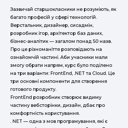
Зазвичай старшокласники не розуміють, як
багато професій у сфері технологій.
Верстальник, дизайнер, сисадмін,
розробник ігор, архітектор баз даних,
бізнес-аналітик — загалом понад 50 назв.
Про це різноманіття розповідають на
ознайомчій частині. Аби учасники мали
змогу обрати напрям, курс було поділено
на три варіанти: FrontEnd, .NET та Cloud. Це
три основні компоненти для створення
готового продукту.
FrontEnd розробник створює видиму
частину вебсторінки, дизайн, дбає про
комфортність користування.
. NET — одна з мов програмування, які є