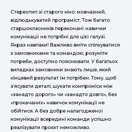
Стереотип зі старого кіно: мовчазний,
відлюдькуватий програміст. Тож багато
старшокласників переконані: навички
комунікації не потрібні для цієї галузі.
Якраз навпаки! Важливо вміти спілкуватися
з замовниками та командою, розуміти
потреби, доступно пояснювати. У багатьох
випадках замовники знають лише, який
кінцевий результат їм потрібен. Тому, щоб
з’ясувати деталі, шукати компроміси між
«занадто дорого» чи «занадто довго», без
«прокачаних» навичок комунікації не
обійтися. А без добре налагодженої
комунікації всередині команди успішно
реалізувати проєкт неможливо.