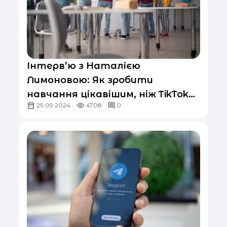
Інтерв’ю з Наталією
Лимоновою: Як зробити
навчання цікавішим, ніж TikTok
29.09.2024
4708
0
під партою