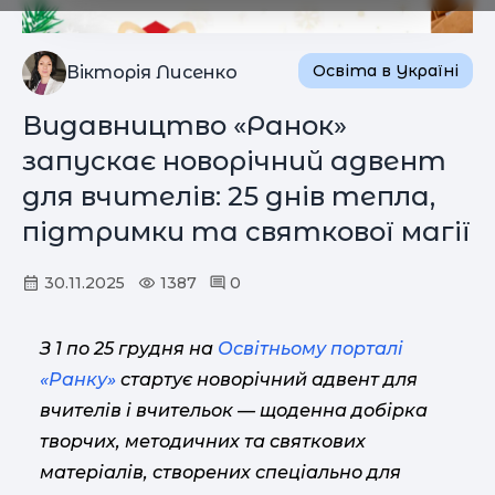
Освіта в Україні
Вікторія Лисенко
Видавництво «Ранок»
запускає новорічний адвент
для вчителів: 25 днів тепла,
підтримки та святкової магії
30.11.2025
1387
0
З 1 по 25 грудня на
Освітньому порталі
«Ранку»
стартує новорічний адвент для
вчителів і вчительок — щоденна добірка
творчих, методичних та святкових
матеріалів, створених спеціально для