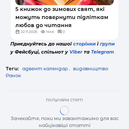
5 книжок до зимових свят, які
можуть повернути підліткам
любов до читання
22.11.2025
1444
0
Приєднуйтесь до нашої
сторінки
і
групи
у Фейсбуці, спільнот у
Viber
та
Telegram
Теги:
адвент календар
,
видавництво
Ранок
ПОПУЛЯРНІ СТАТТІ
Зачекайте, поки ми завантажимо для вас
найцікавіші статті