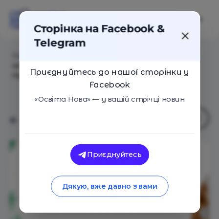
Сторінка на Facebook &
Telegram
Головна
/
Статті
/
Видавництво «Ранок» запускає
новорічний адвент для вчителів: 25 днів тепла,
Приєднуйтесь до нашої сторінки у
підтримки та святкової магії
Facebook
«Освіта Нова» — у вашій стрічці новин
Приєднуйтесь
Дякую, вже давно з вами