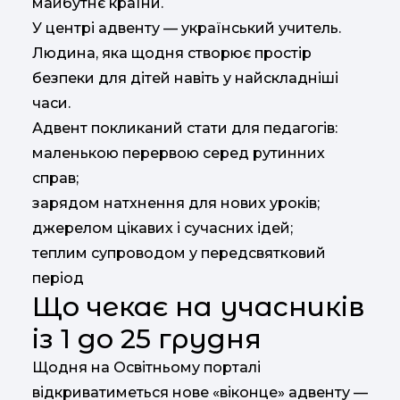
майбутнє країни.
У центрі адвенту — український учитель.
Людина, яка щодня створює простір
безпеки для дітей навіть у найскладніші
часи.
Адвент покликаний стати для педагогів:
маленькою перервою серед рутинних
справ;
зарядом натхнення для нових уроків;
джерелом цікавих і сучасних ідей;
теплим супроводом у передсвятковий
період
Що чекає на учасників
із 1 до 25 грудня
Щодня на Освітньому порталі
відкриватиметься нове «віконце» адвенту —