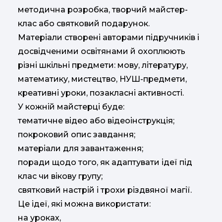
методична розробка, творчий майстер-
клас або святковий подарунок.
Матеріали створені авторами підручників і
досвідченими освітянами й охоплюють
різні шкільні предмети: мову, літературу,
математику, мистецтво, НУШ-предмети,
креативні уроки, позакласні активності.
У кожній майстерці буде:
тематичне відео або відеоінструкція;
покроковий опис завдання;
матеріали для завантаження;
поради щодо того, як адаптувати ідеї під
клас чи вікову групу;
святковий настрій і трохи різдвяної магії.
Це ідеї, які можна використати:
на уроках,