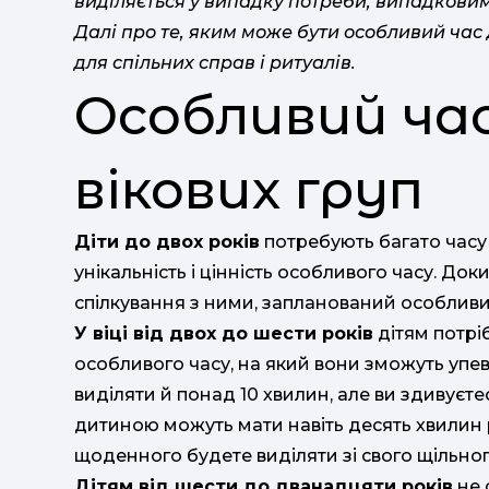
виділяється у випадку потреби, випадкови
Далі про те, яким може бути особливий час д
для спільних справ і ритуалів.
Особливий час
вікових груп
Діти до двох років
потребують багато часу
унікальність і цінність особливого часу. До
спілкування з ними, запланований особливий
У віці від двох до шести років
дітям потрі
особливого часу, на який вони зможуть уп
виділяти й понад 10 хвилин, але ви здивуєте
дитиною можуть мати навіть десять хвилин р
щоденного будете виділяти зі свого щільног
Дітям від шести до дванадцяти років
не 