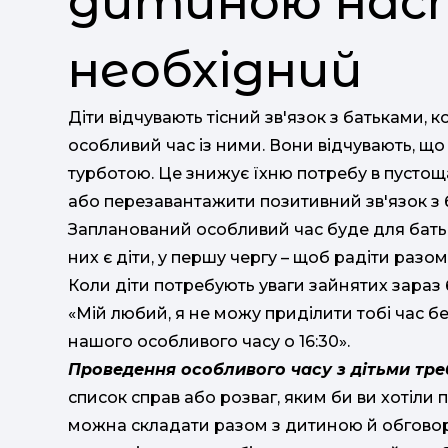
дитиною нас
необхідний
Діти відчувають тісний зв'язок з батьками,
особливий час із ними. Вони відчувають, що в
турботою. Це знижує їхню потребу в пустощ
або перезавантажити позитивний зв'язок з 
Запланований особливий час буде для батьк
них є діти, у першу чергу – щоб радіти разом
Коли діти потребують уваги зайнятих зараз б
«Мій любий, я не можу приділити тобі час б
нашого особливого часу о 16:30».
Проведення особливого часу з дітьми тре
список справ або розваг, яким би ви хотіли
можна складати разом з дитиною й обговорюв