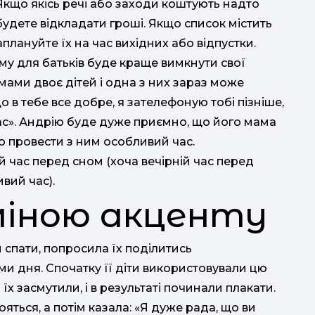
Якщо якісь речі або заходи коштують надто
и будете відкладати гроші. Якщо список містить
аплануйте їх на час вихідних або відпустки.
у для батьків буде краще вимкнути свої
 мами двоє дітей і одна з них зараз може
 в тебе все добре, я зателефоную тобі пізніше,
час». Андрію буде дуже приємно, що його мама
о провести з ним особливий час.
 час перед сном (хоча вечірній час перед
вий час).
зміною акценту
 спати, попросила їх поділитись
 дня. Спочатку її діти використовували цю
їх засмутили, і в результаті починали плакати.
яться, а потім казала: «Я дуже рада, що ви