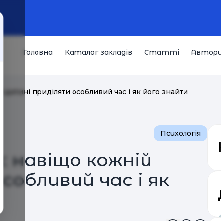
Головна
Каталог закладів
Статті
Автор
 дитині приділяти особливий час і як його знайти
Психологія
: навіщо кожній
собливий час і як