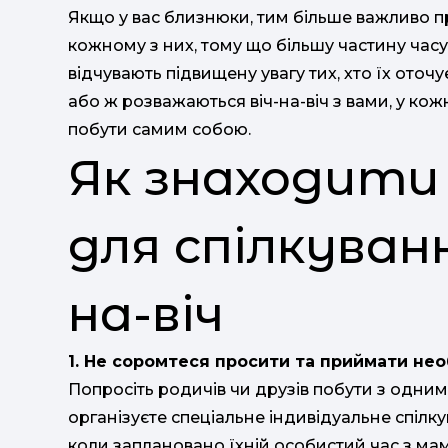
Якщо у вас близнюки, тим більше важливо п
кожному з них, тому що більшу частину часу
відчувають підвищену увагу тих, хто їх ото
або ж розважаються віч-на-віч з вами, у кож
побути самим собою.
Як знаходити 
для спілкуванн
на-віч
1. Не соромтеся просити та приймати не
Попросіть родичів чи друзів побути з одним
організуєте спеціальне індивідуальне спілк
коли заплановано їхній особистий час з ма