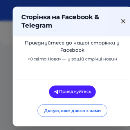
Про портал
Реклама
Контакти
Сторінка на Facebook &
Telegram
Приєднуйтесь до нашої сторінки у
Facebook
Головна
/
Статті
/
Побачення з дітьми: навіщо кожній
«Освіта Нова» — у вашій стрічці новин
Освіта Нова
Побачення з дітьми
Приєднуйтесь
дитині приділяти о
Дякую, вже давно з вами
його знайти