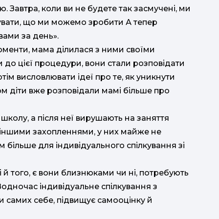
. Завтра, коли ви не будете так засмучені, ми
увати, що ми можемо зробити А тепер
вами за день».
оменти, мама ділилася з ними своїми
и до цієї процедури, вони стали розповідати
отім висловлювати ідеї про те, як уникнути
м діти вже розповідали мамі більше про
ть школу, а після неї вирушають на заняття
іншими захопленнями, у них майже не
м більше для індивідуального спілкування зі
ті й того, є вони близнюками чи ні, потребують
Водночас індивідуальне спілкування з
и самих себе, підвищує самооцінку й