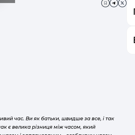
Додати в за
буд
п
вий час. Ви як батьки, швидше за все, і так
нак є велика різниця між часом, який