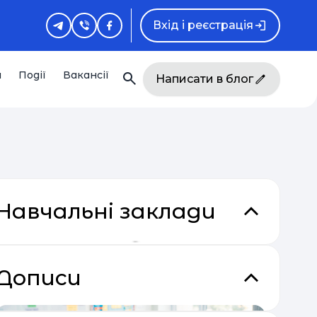
Вхід і реєстрація
и
Події
Вакансії
Написати в блог
Навчальні заклади
Дописи