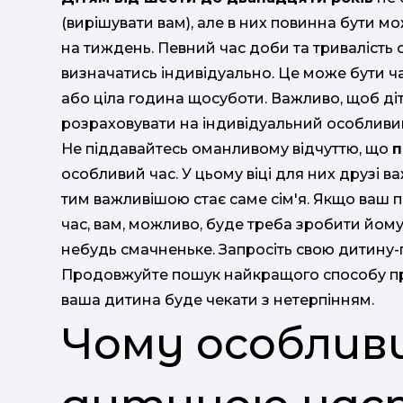
(вирішувати вам), але в них повинна бути м
на тиждень. Певний час доби та тривалість 
визначатись індивідуально. Це може бути ч
або ціла година щосуботи. Важливо, щоб ді
розраховувати на індивідуальний особливий
Не піддавайтесь оманливому відчуттю, що
п
особливий час. У цьому віці для них друзі ва
тим важливішою стає саме сім'я. Якщо ваш п
час, вам, можливо, буде треба зробити йому 
небудь смачненьке. Запросіть свою дитину-п
Продовжуйте пошук найкращого способу про
ваша дитина буде чекати з нетерпінням.
Чому особливи