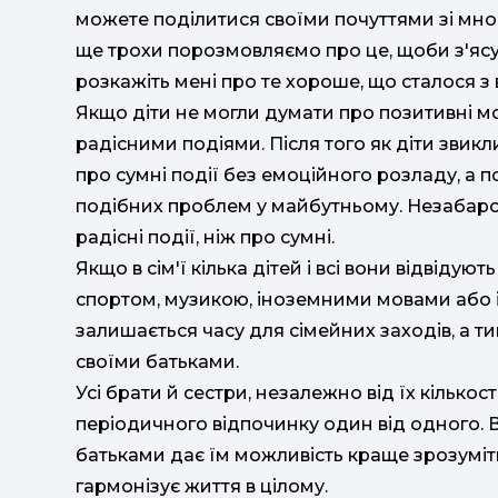
можете поділитися своїми почуттями зі мною
ще трохи порозмовляємо про це, щоби з'яс
розкажіть мені про те хороше, що сталося з 
Якщо діти не могли думати про позитивні м
радісними подіями. Після того як діти звикл
про сумні події без емоційного розладу, а п
подібних проблем у майбутньому. Незабаро
радісні події, ніж про сумні.
Якщо в сім'ї кілька дітей і всі вони відвідую
спортом, музикою, іноземними мовами або 
залишається часу для сімейних заходів, а ти
своїми батьками.
Усі брати й сестри, незалежно від їх кількос
періодичного відпочинку один від одного. 
батьками дає їм можливість краще зрозуміт
гармонізує життя в цілому.