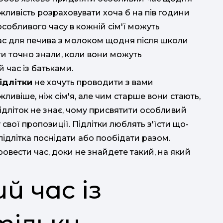
ожливість розраховувати хоча б на пів години
особливого часу в кожній сім'ї можуть
ас для печива з молоком щодня після школи
ти точно знали, коли вони можуть
 час із батьками.
ідлітки
не хочуть проводити з вами
жливіше, ніж сім'я, але чим старше вони стають,
ідліток не знає, чому присвятити особливий
свої пропозиції. Підлітки люблять з'їсти що-
ідлітка поснідати або пообідати разом.
вести час, доки не знайдете такий, на який
й час із