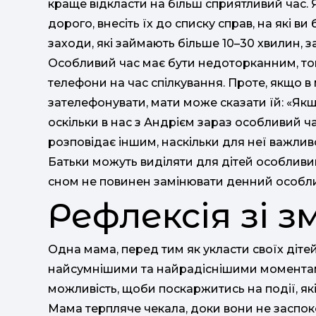
краще відкласти на більш сприятливий час. 
дорого, внесіть їх до списку справ, на які в
заходи, які займають більше 10–30 хвилин, з
Особливий час має бути недоторканним, том
телефони на час спілкування. Проте, якщо в
зателефонувати, мати може сказати їй: «Якщо
оскільки в нас з Андрієм зараз особливий 
розповідає іншим, наскільки для неї важлив
Батьки можуть виділяти для дітей особливий
сном не повинен замінювати денний особли
Рефлексія зі 
Одна мама, перед тим як укласти своїх дітей
найсумнішими та найрадіснішими моментами
можливість, щоби поскаржитись на події, які 
Мама терпляче чекала, доки вони не заспоко