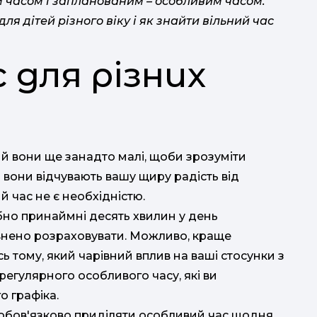
м часом і запланованим – особливим часом.
р
и т
ля дітей різного віку і як знайти вільний час
 для різних
л
 й вони ще занадто малі, щоби зрозуміти
ки вони відчувають вашу щиру радість від
 час не є необхідністю.
бно принаймні десять хвилин у день
евнено розраховувати. Можливо, краще
сь тому, який чарівний вплив на ваші стосунки з
егулярного особливого часу, які ви
о графіка.
обов'язково приділяти особливий час щодня