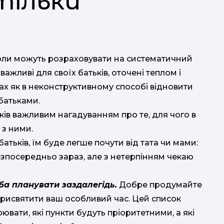
тільки
 коли можуть розраховувати на систематичний
ажливі для своїх батьків, оточені теплом і
ах як в неконструктивному способі відновити
батьками.
ів важливим нагадуванням про те, для чого в
 з ними.
атьків, їм буде легше почути від тата чи мами:
езпосередньо зараз, але з нетерпінням чекаю
ба планувати заздалегідь.
Добре продумайте
 присвятити ваш особливий час. Цей список
ати, які пункти будуть пріоритетними, а які