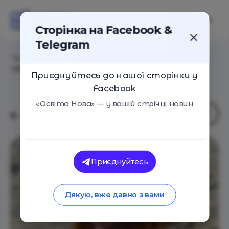
Сторінка на Facebook &
Telegram
Головна
/
Навчальні заклади
/
Дитячий творчо-
спортивний табір GREEN PARK
Приєднуйтесь до нашої сторінки у
Facebook
«Освіта Нова» — у вашій стрічці новин
Приєднуйтесь
Дякую, вже давно з вами