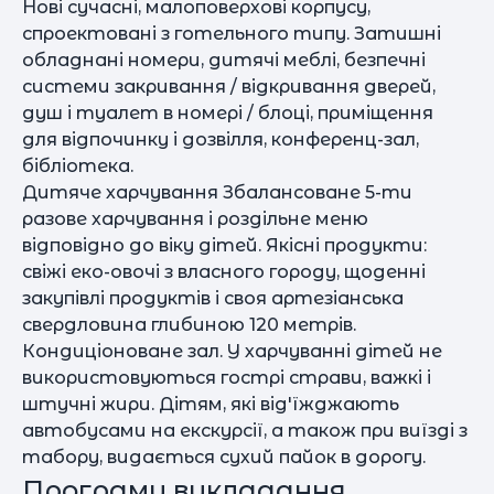
Нові сучасні, малоповерхові корпусу,
спроектовані з готельного типу. Затишні
обладнані номери, дитячі меблі, безпечні
системи закривання / відкривання дверей,
душ і туалет в номері / блоці, приміщення
для відпочинку і дозвілля, конференц-зал,
бібліотека.
Дитяче харчування Збалансоване 5-ти
разове харчування і роздільне меню
відповідно до віку дітей. Якісні продукти:
свіжі еко-овочі з власного городу, щоденні
закупівлі продуктів і своя артезіанська
свердловина глибиною 120 метрів.
Кондиціоноване зал. У харчуванні дітей не
використовуються гострі страви, важкі і
штучні жири. Дітям, які від'їжджають
автобусами на екскурсії, а також при виїзді з
табору, видається сухий пайок в дорогу.
Програми викладання