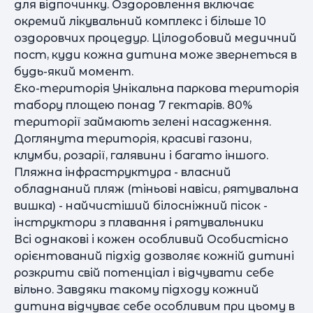
для відпочинку. Оздоровлення включає
окремий лікувальний комплекс і більше 10
оздоровчих процедур. Цілодобовий медичний
пост, куди кожна дитина може звернеться в
будь-який момент.
Еко-територія Унікальна паркова територія
табору площею понад 7 гектарів. 80%
території займають зелені насадження.
Доглянута територія, красиві газони,
клумби, розарії, галявини і багато іншого.
Пляжна інфраструктура - власний
обладнаний пляж (тіньові навіси, рятувальна
вишка) - найчистіший білосніжний пісок -
інструктори з плавання і рятувальники
Всі однакові і кожен особливий Особистісно
орієнтований підхід дозволяє кожній дитині
розкрити свій потенціал і відчувати себе
вільно. Завдяки такому підходу кожний
дитина відчуває себе особливим при цьому в