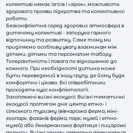
колективі немає ізгоїв і «зірок», можливість
здорового прояви лідерства та колективної
роботи.
Безконфліктна серед здорових атмосфера в
дитячому колективі - запорука гарного
відпочинку та розвитку. Саме тому ми
приділяємо особливу увагу взаєминам між
дітьми, дітьми та персоналом табору.
Толерантність і повага по відношенню до
кожного. При необхідності дитина може
бути переведений в іншу групу, де йому буде
комфортно і цікаво. Всі співробітники
проходять курс конфліктології.
Захоплюючі виїзні екскурсії Виїзні тематичні
екскурсії протягом дня: центр етно- і
сільського туризму (вівчарська ферма, міні-
зоопарк, фазанів ферма, парк, музей і етно-
музей) або Аккерманська фортеця і лицарські
турніри. Виїзні заходи ретельно плануються