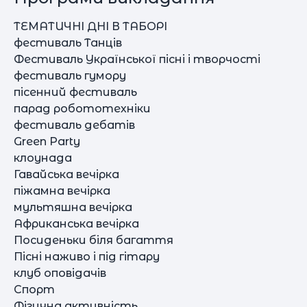
ТЕМАТИЧНІ ДНІ В ТАБОРІ
фестиваль Танців
Фестиваль Української пісні і творчості
фестиваль гумору
пісенний фестиваль
парад робототехніки
фестиваль дебатів
Green Party
клоунада
Гавайська вечірка
піжамна вечірка
мультяшна вечірка
Африканська вечірка
Посиденьки біля багаття
Пісні наживо і під гітару
клуб оповідачів
Спорт
Фізична активність