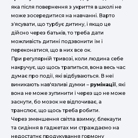
яка після повернення з укриття в школі не
може зосередитися на навчанні. Варто
з’ясувати, що турбує дитину, і якщо це
дійсно через батьків, то треба дати
можливість дитині подзвонити їм і
переконатися, що в них все ок.
При регулярній тривозі, коли людина себе
накручує, що щось трапиться, вона весь час
думає про події, які відбуваються. В неї
виникають нав'язливі думки –
румінації
, які
вона не може зупинити і через що не може
заснути, бо мозок не відпочиває, а
транслює, що щось треба робити.
Через зменшення світла взимку, блекаути
та сидіння в гаджетах ми страждаємо на
недостатнє продукування гормону