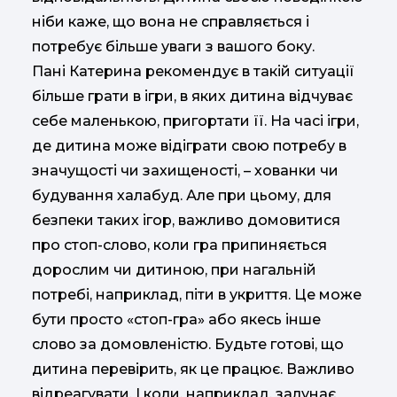
ніби каже, що вона не справляється і
потребує більше уваги з вашого боку.
Пані Катерина рекомендує в такій ситуації
більше грати в ігри, в яких дитина відчуває
себе маленькою, пригортати її. На часі ігри,
де дитина може відіграти свою потребу в
значущості чи захищеності, – хованки чи
будування халабуд. Але при цьому, для
безпеки таких ігор, важливо домовитися
про стоп-слово, коли гра припиняється
дорослим чи дитиною, при нагальній
потребі, наприклад, піти в укриття. Це може
бути просто «стоп-гра» або якесь інше
слово за домовленістю. Будьте готові, що
дитина перевірить, як це працює. Важливо
відреагувати. І коли, наприклад, залунає