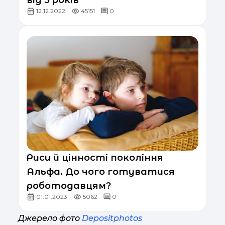
12.12.2022
45151
0
Риси й цінності покоління
Альфа. До чого готуватися
роботодавцям?
01.01.2023
5062
0
Джерело фото
Depositphotos