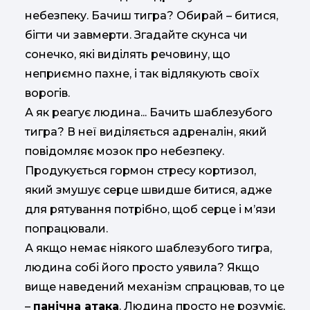
небезпеку. Бачиш тигра? Обирай – битися,
бігти чи завмерти. Згадайте скунса чи
сонечко, які виділять речовину, що
неприємно пахне, і так відлякують своїх
ворогів.
А як реагує людина... Бачить шаблезубого
тигра? В неї виділяється адреналін, який
повідомляє мозок про небезпеку.
Продукується гормон стресу кортизол,
який змушує серце швидше битися, адже
для рятування потрібно, щоб серце і м’язи
попрацювали.
А якщо немає ніякого шаблезубого тигра,
людина собі його просто уявила? Якщо
вище наведений механізм спрацював, то це
–
панічна атака
. Людина просто не розуміє,