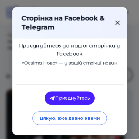
Сторінка на Facebook &
Telegram
Головна
/
Статті
/
Катерина Гольцберг про захисні
психологічні механізми, які допомагають нам
Приєднуйтесь до нашої сторінки у
пережити виклики війни
Facebook
«Освіта Нова» — у вашій стрічці новин
Приєднуйтесь
Дякую, вже давно з вами