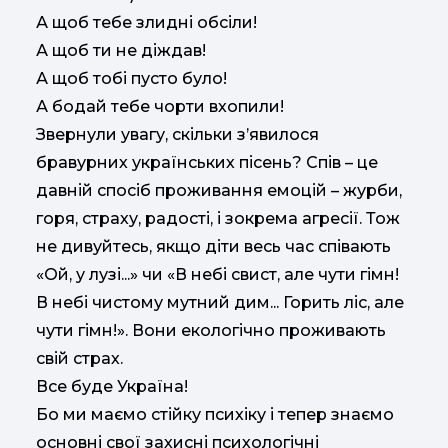
А щоб тебе злидні обсіли!
А щоб ти не діждав!
А щоб тобі пусто було!
А бодай тебе чорти вхопили!
Звернули увагу, скільки з’явилося
бравурних українських пісень? Спів – це
давній спосіб проживання емоцій – журби,
горя, страху, радості, і зокрема агресії. Тож
не дивуйтесь, якщо діти весь час співають
«Ой, у лузі...» чи «В небі свист, але чути гімн!
В небі чистому мутний дим... Горить ліс, але
чути гімн!». Вони екологічно проживають
свій страх.
Все буде Україна!
Бо ми маємо стійку психіку і тепер знаємо
основні свої захисні психологічні