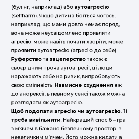
(булінг, наприклад) або
аутоагресію
(selfharm). Якщо дитина боїться чогось,
наприклад, що мами довго немає поряд,
вона може неусвідомлено проявляти
агресію, може навіть почати хворіти, може
проявити аутоагресію (агресію до себе).
Руферство
та
зацеперство
також є
своєрідним прояв аутоагресії, ці люди
наражають себе на ризик, випробовують
свою сміливість.
Навмисне схуднення
аж
до анорексії, в певному сенсі також можна
розглядати як аутоагресію.
Щоб подолати агресію чи аутоагресію, її
треба вивільнити
. Найкращий спосіб – гра
з м’ячем в бажано безпечному просторі з
невеличким м’ячем. Його можна кидати в