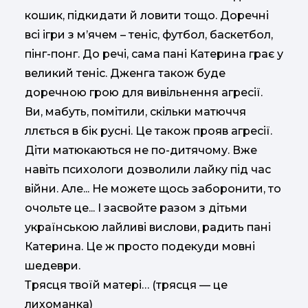
кошик, підкидати й ловити тощо. Доречні
всі ігри з м’ячем – теніс, футбол, баскетбол,
пінг-понг. До речі, сама пані Катерина грає у
великий теніс. Дженга також буде
доречною грою для вивільнення агресії.
Ви, мабуть, помітили, скільки матюччя
ллється в бік русні. Це також прояв агресії.
Діти матюкаються не по-дитячому. Вже
навіть психологи дозволили лайку під час
війни. Але... Не можете щось заборонити, то
очольте це... І засвойте разом з дітьми
українською лайливі вислови, радить пані
Катерина. Це ж просто подекуди мовні
шедеври.
Трясця твоїй матері… (трясця — це
лихоманка)