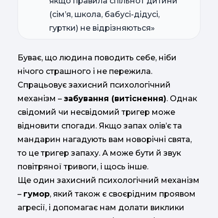
якщо правила спільнот дитини
(сім’я, школа, бабусі-дідусі,
гуртки) не відрізняються»
Буває, що людина поводить себе, ніби
нічого страшного і не пережила.
Спрацьовує захисний психологічний
механізм –
забування (витіснення)
. Однак
свідомий чи несвідомий тригер може
відновити спогади. Якщо запах олів’є та
мандарин нагадують вам новорічні свята,
то це тригер запаху. А може бути й звук
повітряної тривоги, і щось інше.
Ще один захисний психологічний механізм
–
гумор
, який також є своєрідним проявом
агресії, і допомагає нам долати виклики