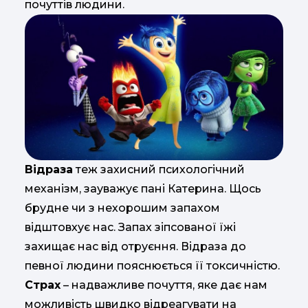
почуттів людини.
Відраза
теж захисний психологічний
механізм, зауважує пані Катерина. Щось
брудне чи з нехорошим запахом
відштовхує нас. Запах зіпсованої їжі
захищає нас від отруєння. Відраза до
певної людини пояснюється її токсичністю.
Страх
– надважливе почуття, яке дає нам
можливість швидко відреагувати на