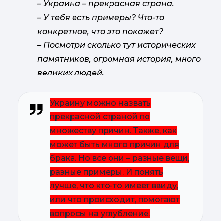
– Украина – прекрасная страна.
– У тебя есть примеры? Что-то
конкретное, что это покажет?
– Посмотри сколько тут исторических
памятников, огромная история, много
великих людей.
Украину можно назвать
прекрасной страной по
множеству причин. Также, как
может быть много причин для
брака. Но все они – разные вещи,
разные примеры. И понять
лучше, что кто-то имеет ввиду,
или что происходит, помогают
вопросы на углубление.