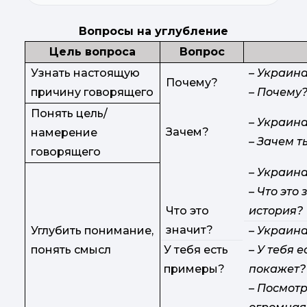
Вопросы на углубление
Цель вопроса
Вопрос
Узнать настоящую
– Украина
Почему?
причину говорящего
– Почему?
Понять цель/
– Украина
Зачем?
намерение
– Зачем т
говорящего
– Украина
– Что это
Что это
история?
значит?
Углубить понимание,
– Украина
понять смысл
У тебя есть
– У тебя 
примеры?
покажет?
– Посмотр