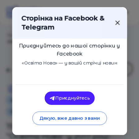
Сторінка на Facebook &
Telegram
Головна
/
Статті
/
15 найцікавіших текстів “Освіта
Нова” у 2017 році
Приєднуйтесь до нашої сторінки у
Facebook
«Освіта Нова» — у вашій стрічці новин
Освіта Нова
Приєднуйтесь
Інтерв'ю
Освіта в Україні
Оглядові статті
Вибір редакції
Дякую, вже давно з вами
15 найцікавіших текстів
“Освіта Нова” у 2017 році