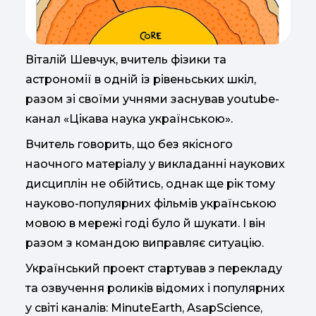
Віталій Шевчук, вчитель фізики та
астрономії в одній із рівеньських шкіл,
разом зі своїми учнями заснував youtube-
канал «Цікава наука українською».
Вчитель говорить, що без якісного
наочного матеріалу у викладанні наукових
дисциплін не обійтись, однак ще рік тому
науково-популярних фільмів українською
мовою в мережі годі було й шукати. І він
разом з командою виправляє ситуацію.
Український проект стартував з перекладу
та озвучення роликів відомих і популярних
у світі каналів: MinuteEarth, AsapScience,