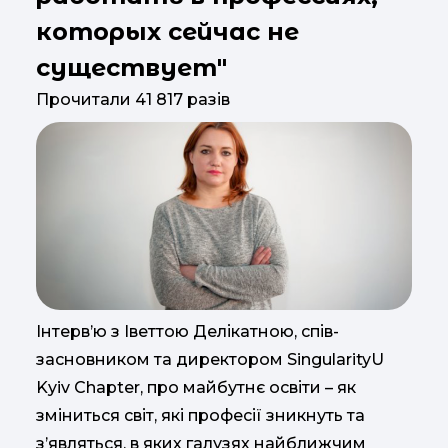
которых сейчас не
существует"
Прочитали 41 817 разів
Інтерв’ю з Іветтою Делікатною, спів-
засновником та директором SingularityU
Kyiv Chapter, про майбутнє освіти – як
зміниться світ, які професії зникнуть та
з’являться, в яких галузях найближчим