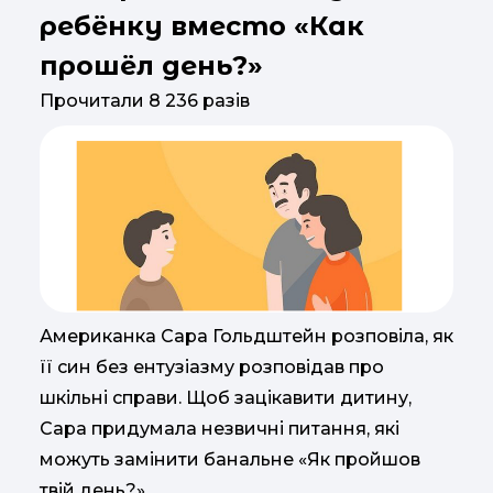
ребёнку вместо «Как
прошёл день?»
Прочитали 8 236 разів
Американка Сара Гольдштейн розповіла, як
її син без ентузіазму розповідав про
шкільні справи. Щоб зацікавити дитину,
Сара придумала незвичні питання, які
можуть замінити банальне «Як пройшов
твій день?»