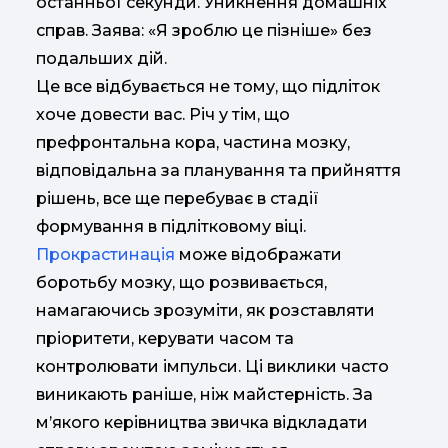
останньої секунди. Уникнення домашніх
справ. Заява: «Я зроблю це пізніше» без
подальших дій.
Це все відбувається не тому, що підліток
хоче довести вас. Річ у тім, що
префронтальна кора, частина мозку,
відповідальна за планування та прийняття
рішень, все ще перебуває в стадії
формування в підлітковому віці.
Прокрастинація
може відображати
боротьбу мозку, що розвивається,
намагаючись зрозуміти, як розставляти
пріоритети, керувати часом та
контролювати імпульси. Ці виклики часто
виникають раніше, ніж майстерність. За
м’якого керівництва звичка відкладати