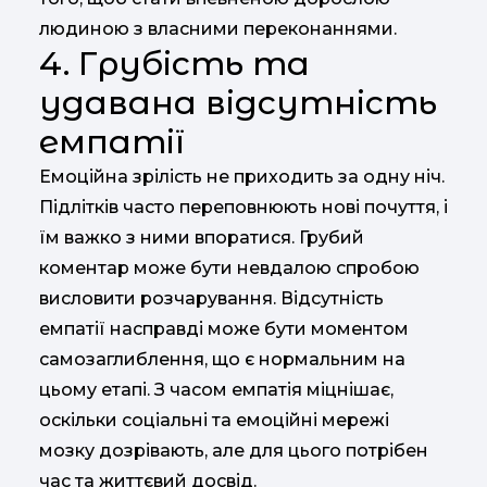
людиною з власними переконаннями.
4. Грубість та
удавана відсутність
емпатії
Емоційна зрілість не приходить за одну ніч.
Підлітків часто переповнюють нові почуття, і
їм важко з ними впоратися. Грубий
коментар може бути невдалою спробою
висловити розчарування. Відсутність
емпатії насправді може бути моментом
самозаглиблення, що є нормальним на
цьому етапі. З часом емпатія міцнішає,
оскільки соціальні та емоційні мережі
мозку дозрівають, але для цього потрібен
час та життєвий досвід.