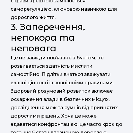
справи зрештою замінюється
саморегуляцією, ключовою навичкою для
дорослого життя.
3. Заперечення,
непокора та
неповага
Це не завжди пов’язане з бунтом, це
розвивається здатність мислити
самостійно. Підлітки вчаться зважувати
власні цінності із зовнішніми правилами.
Здоровий розумовий розвиток включає
оскарження влади в безпечних місцях,
дослідження меж та сумнів від прийнятих
дорослими рішень. Хоча це може
здаватися конфронтацією, це часто крок до
того, щоб стати впевненою дорослою