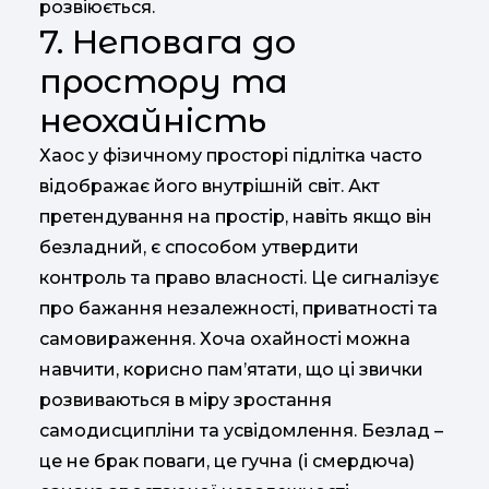
розвіюється.
7. Неповага до
простору та
неохайність
Хаос у фізичному просторі підлітка часто
відображає його внутрішній світ. Акт
претендування на простір, навіть якщо він
безладний, є способом утвердити
контроль та право власності. Це сигналізує
про бажання незалежності, приватності та
самовираження. Хоча охайності можна
навчити, корисно пам’ятати, що ці звички
розвиваються в міру зростання
самодисципліни та усвідомлення. Безлад –
це не брак поваги, це гучна (і смердюча)