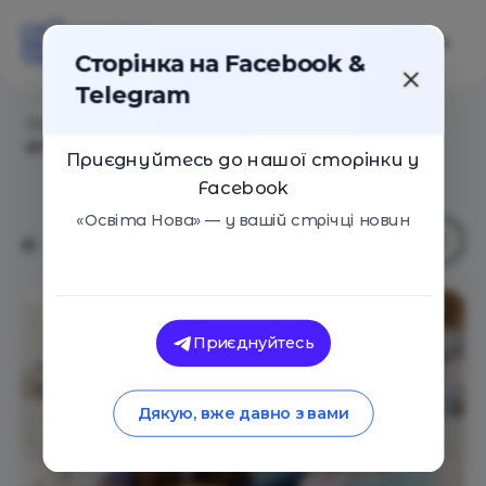
Сторінка на Facebook &
Telegram
Головна
/
Статті
/
7 звичок підлітка, які дратують
дорослих, але є ознаками дорослішання
Приєднуйтесь до нашої сторінки у
Facebook
«Освіта Нова» — у вашій стрічці новин
Приєднуйтесь
Дякую, вже давно з вами