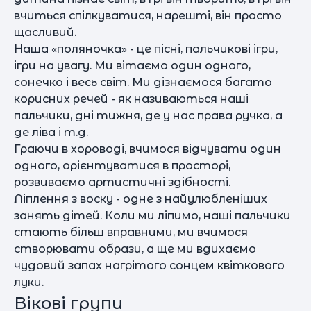
вчиться спілкуватися, нарешті, він просто
щасливий.
Наша «поляночка» - це пісні, пальчикові ігри,
ігри на увагу. Ми вітаємо один одного,
cонечко і весь світ. Ми дізнаємося багато
корисних речей - як називаються наші
пальчики, дні тижня, де у нас права ручка, а
де ліва і т.д.
Граючи в хороводі, вчимося відчувати один
одного, орієнтуватися в просторі,
розвиваємо артистичні здібності.
Ліплення з воску - одне з найулюбленіших
занять дітей. Коли ми ліпимо, наші пальчики
стають більш вправними, ми вчимося
створювати образи, а ще ми вдихаємо
чудовий запах нагрітого сонцем квіткового
луки.
Вікові групи