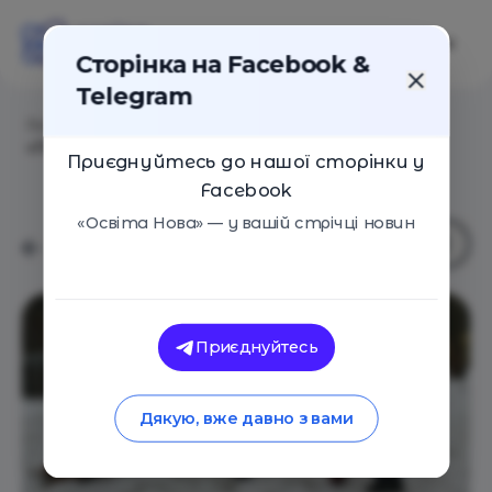
Сторінка на Facebook &
Telegram
Головна
/
Навчальні заклади
/
Дитячий центр
«Ладушка»
Приєднуйтесь до нашої сторінки у
Facebook
«Освіта Нова» — у вашій стрічці новин
Приєднуйтесь
Дякую, вже давно з вами