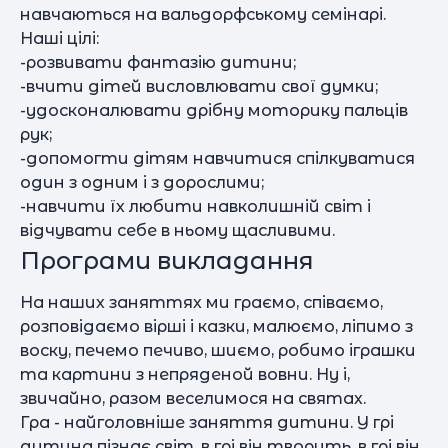
навчаються на вальдорфському семінарі.
Наші цілі:
-розвивати фантазію дитини;
-вчити дітей висловлювати свої думки;
-удосконалювати дрібну моторику пальців
рук;
-допомогти дітям навчитися спілкуватися
один з одним і з дорослими;
-навчити їх любити навколишній світ і
відчувати себе в ньому щасливими.
Програми викладання
На наших заняттях ми граємо, співаємо,
розповідаємо вірші і казки, малюємо, ліпимо з
воску, печемо печиво, шиємо, робимо іграшки
та картини з непряденой вовни. Ну і,
звичайно, разом веселимося на святах.
Гра - найголовніше заняття дитини. У грі
дитина пізнає світ, в грі він творить, в грі він