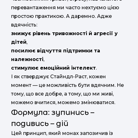
перевантаження ми часто нехтуємо цією
простою практикою. А даремно. Адже
вдячність:
знижує рівень тривожності й агресії у
дітей
,
посилює відчуття підтримки та
належності
,
стимулює емоційний інтелект
.
І як стверджує Стайндл-Раст, кожен
момент — це можливість бути вдячним. Не
тому, що все добре, а тому, що ми живі,
можемо вчитися, можемо змінюватися.
Формула: зупинись –
подивись – дій
Цей принцип, який монах запозичив із