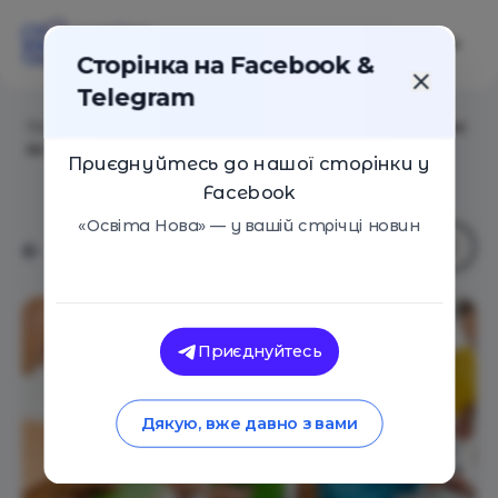
Сторінка на Facebook &
Telegram
Головна
/
Статті
/
Бути вдячним, щоб бути щасливим:
як навчати дітей вдячності в школі
Приєднуйтесь до нашої сторінки у
Facebook
«Освіта Нова» — у вашій стрічці новин
Приєднуйтесь
Дякую, вже давно з вами