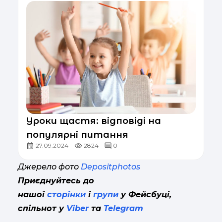
Уроки щастя: відповіді на
популярні питання
27.09.2024
2824
0
Джерело фото
Depositphotos
Приєднуйтесь до
нашої
сторінки
і
групи
у Фейсбуці,
спільнот у
Viber
та
Telegram