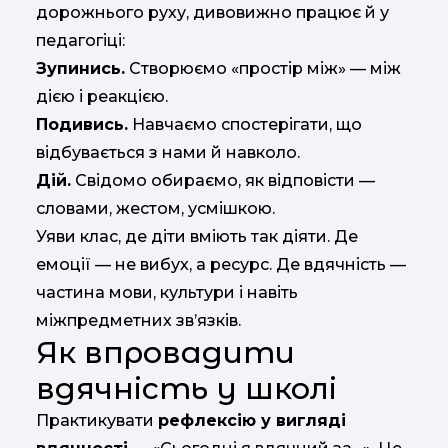
дорожнього руху, дивовижно працює й у
педагогіці:
Зупинись.
Створюємо «простір між» — між
дією і реакцією.
Подивись.
Навчаємо спостерігати, що
відбувається з нами й навколо.
Дій.
Свідомо обираємо, як відповісти —
словами, жестом, усмішкою.
Уяви клас, де діти вміють так діяти. Де
емоції — не вибух, а ресурс. Де вдячність —
частина мови, культури і навіть
міжпредметних зв’язків.
Як впровадити
вдячність у школі
Практикувати
рефлексію у вигляді