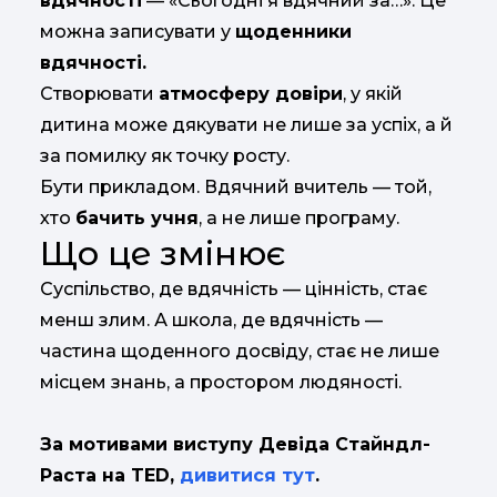
вдячності
— «Сьогодні я вдячний за…». Це
можна записувати у
щоденники
вдячності.
Створювати
атмосферу довіри
, у якій
дитина може дякувати не лише за успіх, а й
за помилку як точку росту.
Бути прикладом. Вдячний вчитель — той,
хто
бачить учня
, а не лише програму.
Що це змінює
Суспільство, де вдячність — цінність, стає
менш злим. А школа, де вдячність —
частина щоденного досвіду, стає не лише
місцем знань, а простором людяності.
За мотивами виступу Девіда Стайндл-
Раста на TED,
дивитися тут
.