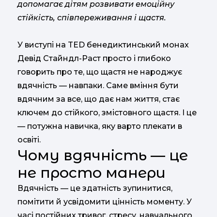
допомагає дітям розвивати емоційну
стійкість, співпереживання і щастя.
У виступі на TED бенедиктинський монах
Девід Стайндл-Раст просто і глибоко
говорить про те, що щастя не народжує
вдячність — навпаки. Саме вміння бути
вдячним за все, що дає нам життя, стає
ключем до стійкого, змістовного щастя. І це
— потужна навичка, яку варто плекати в
освіті.
Чому вдячність — це
не просто манери
Вдячність — це здатність зупинитися,
помітити й усвідомити цінність моменту. У
часі постійних тривог, стресу, навчального