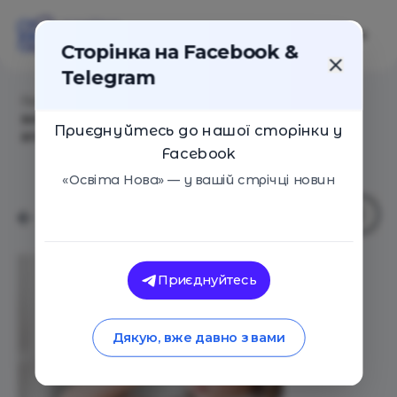
Сторінка на Facebook &
Telegram
Головна
/
Статті
/
Ефективна взаємодія з
високочутливими учнями: комфорт і підтримка
Приєднуйтесь до нашої сторінки у
впевненості
Facebook
«Освіта Нова» — у вашій стрічці новин
Приєднуйтесь
Дякую, вже давно з вами