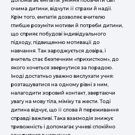
допомагає емпатія: уміння побачити світ
очима дитини, відчути її страхи й надії.
Крім того, емпатія дозволяє вчителю
глибше розуміти мотиви й потреби дитини,
що сприяє побудові індивідуального
підходу, підвищенню мотивації до
навчання. Так зароджується довіра, і
вчитель стає безпечним «прихистком», до
якого хочеться звернутися за порадою.
Іноді достатньо уважно вислухати учня:
розташуватися на одному рівні з ним,
налагодити зоровий контакт, звертаючи
увагу на мову тіла, міміку та жести. Тоді
дитина відчує, що її слова й переживання
справді важливі. Така взаємодія знижує
тривожність і допомагає учневі спокійно