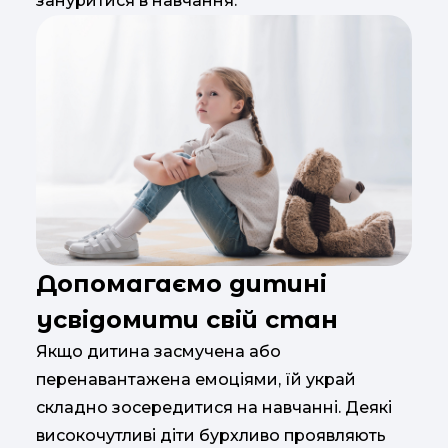
зануритися в навчання.
Допомагаємо дитині
усвідомити свій стан
Якщо дитина засмучена або
перенавантажена емоціями, їй украй
складно зосередитися на навчанні. Деякі
високочутливі діти бурхливо проявляють