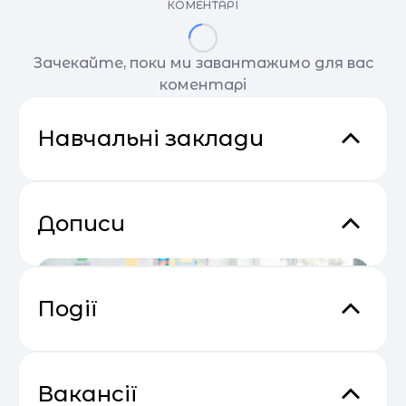
КОМЕНТАРІ
Зачекайте, поки ми завантажимо для вас
коментарі
Навчальні заклади
Дописи
Події
Сезон прибуткових розсилок 2025
04.05
— 2026
Вакансії