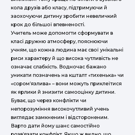
кола друзів або класу, підтримуючи й
заохочуючи дитину зробити невеличкий
крок до більшої впевненості.
Учитель може допомогти сформувати в
класі дружню атмосферу, пояснюючи
учням, що кожна людина має свої унікальні
риси характеру й що висока чутливість не
означає слабкість. Водночас бажано
уникати позначень на кшталт «тихенька» чи
«сором’язлива» – вони можуть приклеїтися
як ярлики й знизити самооцінку дитини.
Буває, що через конфлікти чи
непорозуміння високочутливий учень
виглядає замкненим і відстороненим.
Варто дати йому шанс самостійно
розв’язати конфлікт. Якщо ж видно, що