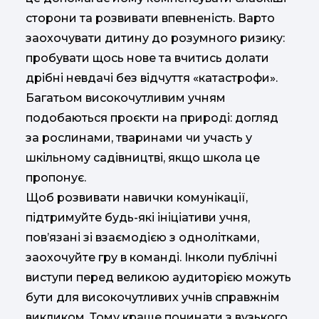
сторони та розвивати впевненість. Варто
заохочувати дитину до розумного ризику:
пробувати щось нове та вчитись долати
дрібні невдачі без відчуття «катастрофи».
Багатьом високочутливим учням
подобаються проєкти на природі: догляд
за рослинами, тваринами чи участь у
шкільному садівництві, якщо школа це
пропонує.
Щоб розвивати навички комунікації,
підтримуйте будь-які ініціативи учня,
пов’язані зі взаємодією з однолітками,
заохочуйте гру в команді. Інколи публічні
виступи перед великою аудиторією можуть
бути для високочутливих учнів справжнім
викликом. Тому краще починати з вузького