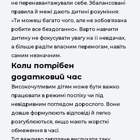
не перенавантажували себе. Збалансовані
правила й межі дають дитині розуміння:
«Ти можеш багато чого, але не зобов’язана
робити все бездоганно». Варто навчити
дитину не фокусувати увагу на її невдачах,
а більше радіти власним перемогам, навіть
самим незначним.
Коли потрібен
додатковий час
Високочутливим дітям може бути важко
працювати в режимі поспіху чи під
невідривним поглядом дорослого. Вони
довше формулюють відповіді й легко
розгублюються, якщо мають жорсткі
обмеження в часі.
Тут важливо терпляче вислухати таку