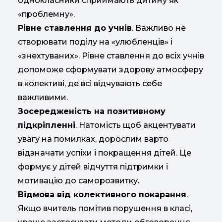
однокласники сприймають дитину як
«проблемну».
Рівне ставлення до учнів
. Важливо не
створювати поділу на «улюбленців» і
«знехтуваних». Рівне ставлення до всіх учнів
допоможе сформувати здорову атмосферу
в колективі, де всі відчувають себе
важливими.
Зосередженість на позитивному
підкріпленні
. Натомість щоб акцентувати
увагу на помилках, дорослим варто
відзначати успіхи і покращення дітей. Це
формує у дітей відчуття підтримки і
мотивацію до саморозвитку.
Відмова від колективного покарання
.
Якщо вчитель помітив порушення в класі,