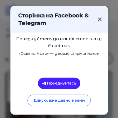
Сторінка на Facebook &
Telegram
Головна
/
Статті
/
Про колективні покарання та
упередження як причину виникнення булінгу
Приєднуйтесь до нашої сторінки у
Facebook
«Освіта Нова» — у вашій стрічці новин
Приєднуйтесь
Дякую, вже давно з вами