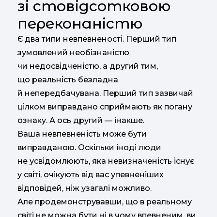
зі стовідсотковою
переконаністю
Є два типи невпевненості. Перший тип
зумовлений необізнаністю
чи недосвідченістю, а другий тим,
що реальність безладна
й непередбачувана. Перший тип зазвичай
цілком виправдано сприймають як погану
ознаку. А ось другий — інакше.
Ваша невпевненість може бути
виправданою. Оскільки іноді люди
не усвідомлюють, яка невизначеність існує
у світі, очікують від вас упевненіших
відповідей, ніж узагалі можливо.
Але продемонструвавши, що в реальному
світі не можна бути ні в чому впевненим, ви,