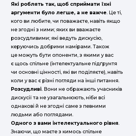
Які роблять так, щоб сприймати їхні
аргументи було легше, а не важче
. Це ті,
кого ви любите, чи поважаєте, навіть якщо
не згодні з ними; яких ви вважаєте
розсудливими; які ведуть дискусію,
керуючись добрими намірами. Також
це можуть бути опоненти, з якими у вас
є щось спільне (інтелектуальне підґрунтя
чи основні цінності, які ви поділяєте), навіть
коли у вас є різні погляди на інші питання.
Розсудливі
. Вони не ображають учасників
дискусії та не узагальнюють, ніби всі
однакові й не згодні саме з певними
людьми або поглядами.
Одного з вами інтелектуального рівня
.
Знаючи, що маєте з кимось спільне