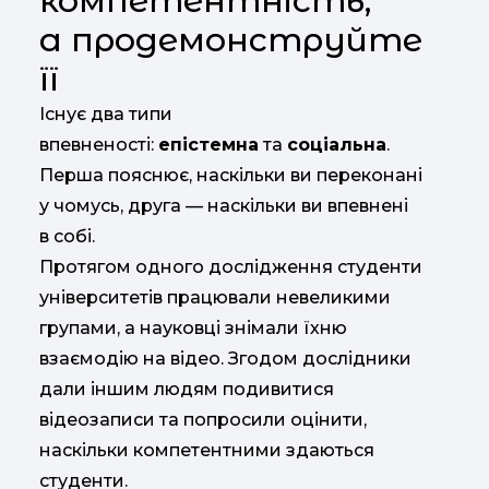
компетентність,
а продемонструйте
її
Існує два типи
впевненості:
епістемна
та
соціальна
.
Перша пояснює, наскільки ви переконані
у чомусь, друга — наскільки ви впевнені
в собі.
Протягом одного дослідження студенти
університетів працювали невеликими
групами, а науковці знімали їхню
взаємодію на відео. Згодом дослідники
дали іншим людям подивитися
відеозаписи та попросили оцінити,
наскільки компетентними здаються
студенти.