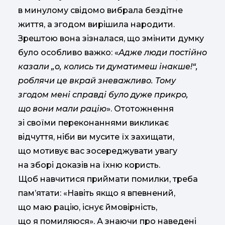
в минулому свідомо вибрала бездітне
життя, а згодом вирішила народити.
Зрештою вона зізналася, що змінити думку
було особливо важко: «
Адже люди постійно
казали „о, колись ти думатимеш інакше!“,
роблячи це вкрай зневажливо. Тому
згодом мені справді було дуже прикро,
що вони мали рацію
». Ототожнення
зі своїми переконаннями викликає
відчуття, ніби ви мусите їх захищати,
що мотивує вас зосереджувати увагу
на зборі доказів на їхню користь.
Щоб навчитися приймати помилки, треба
пам’ятати: «Навіть якщо я впевнений,
що маю рацію, існує ймовірність,
що я помиляюся». А знаючи про наведені