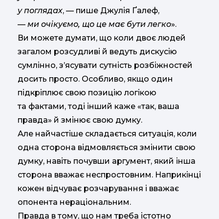
у поглядах
, — пише Джулія Ґалеф,
—
ми очікуємо, що це має бути легко
».
Ви можете думати, що коли двоє людей
загалом розсудливі й ведуть дискусію
сумлінно, з’ясувати сутність розбіжностей
досить просто. Особливо, якщо один
підкріплює свою позицію логікою
та фактами, тоді інший каже «так, ваша
правда» й змінює свою думку.
Але найчастіше складається ситуація, коли
одна сторона відмовляється змінити свою
думку, навіть почувши аргумент, який інша
сторона вважає неспростовним. Наприкінці
кожен відчуває розчарування і вважає
опонента нераціональним.
Правда в тому, що нам треба істотно