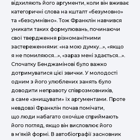
відхиляють його аргументи, коли він вживає
категоричні слова на кшталт «безумовно»
та «безсумнівно». Тож Франклін навчився
уникати таких формулювань, починаючи
свої твердження різноманітними
застереженнями: «на мою думку…», «якщо
я не помиляюся…», «зараз мені здається…».
Спочатку Бенджамінові було важко
дотримуватися цієї звички. У молодості
одним з його улюблених занять було
доводити неправоту співрозмовників,
а саме «знищувати» їх аргументами. Проте
невдовзі Франклін почав помічати,
що люди набагато охочіше сприймають
його погляд, якщо він висловлює його
в м’якій формі. В автобіографії засновник