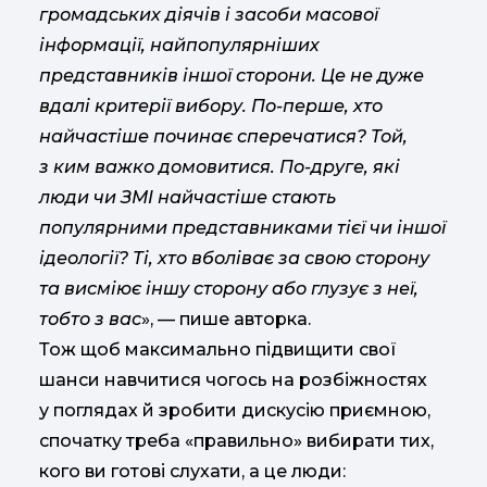
громадських діячів і засоби масової
інформації, найпопулярніших
представників іншої сторони. Це не дуже
вдалі критерії вибору. По-перше, хто
найчастіше починає сперечатися? Той,
з ким важко домовитися. По-друге, які
люди чи ЗМІ найчастіше стають
популярними представниками тієї чи іншої
ідеології? Ті, хто вболіває за свою сторону
та висміює іншу сторону або глузує з неї,
тобто з вас
», — пише авторка.
Тож щоб максимально підвищити свої
шанси навчитися чогось на розбіжностях
у поглядах й зробити дискусію приємною,
спочатку треба «правильно» вибирати тих,
кого ви готові слухати, а це люди: