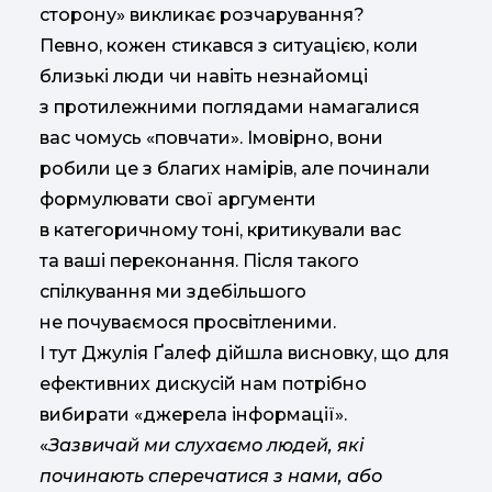
сторону» викликає розчарування?
Певно, кожен стикався з ситуацією, коли
близькі люди чи навіть незнайомці
з протилежними поглядами намагалися
вас чомусь «повчати». Імовірно, вони
робили це з благих намірів, але починали
формулювати свої аргументи
в категоричному тоні, критикували вас
та ваші переконання. Після такого
спілкування ми здебільшого
не почуваємося просвітленими.
І тут Джулія Ґалеф дійшла висновку, що для
ефективних дискусій нам потрібно
вибирати «джерела інформації».
«
Зазвичай ми слухаємо людей, які
починають сперечатися з нами, або