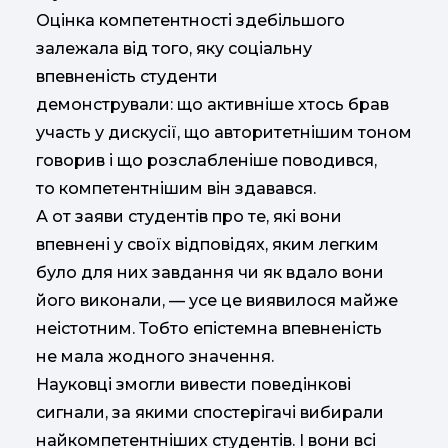
Оцінка компетентності здебільшого
залежала від того, яку соціальну
впевненість студенти
демонстрували: що активніше хтось брав
участь у дискусії, що авторитетнішим тоном
говорив і що розслабленіше поводився,
то компетентнішим він здавався.
А от заяви студентів про те, які вони
впевнені у своїх відповідях, яким легким
було для них завдання чи як вдало вони
його виконали, — усе це виявилося майже
неістотним. Тобто епістемна впевненість
не мала жодного значення.
Науковці змогли вивести поведінкові
сигнали, за якими спостерігачі вибирали
найкомпетентніших студентів. І вони всі