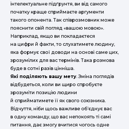
інтелектуальне підґрунтя, ви від самого
початку краще сприймаєте аргументи
такого опонента. Так співрозмовник може
пояснити свій погляд «вашою мовою».
Наприклад, якщо ви покладаєтеся
на цифри й факти, то слухатимете людину,
яка формує свої доводи на основі саме цих,
зрозумілих для вас термінів. Така розмова
буде в сотні разів цінніша.
Які поділяють вашу мету
. Зміна поглядів
відбудеться, коли ви щиро спробуєте
зрозуміти позицію людини
й сприйматимете її як свого союзника.
Відчуття, ніби щось важливе об’єднує вас
в одну команду, що вас непокоять ті самі
питання, дає змогу вчитися чогось одне