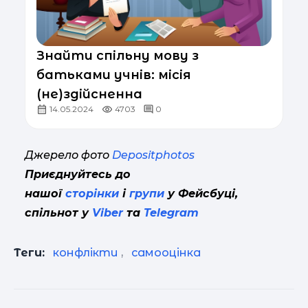
Знайти спільну мову з
батьками учнів: місія
(не)здійсненна
14.05.2024
4703
0
Джерело фото
Depositphotos
Приєднуйтесь до
нашої
сторінки
і
групи
у Фейсбуці,
спільнот у
Viber
та
Telegram
Теги:
конфлікти
,
самооцінка