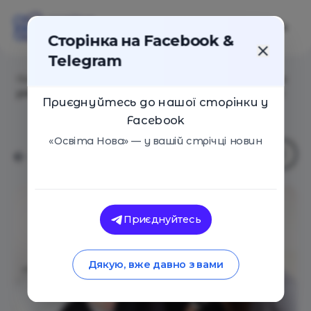
Сторінка на Facebook &
Telegram
Головна
/
Статті
/
7 секретів ефективної дискусії: як
уникнути конфліктів і навчитися чути один одного
Приєднуйтесь до нашої сторінки у
Facebook
«Освіта Нова» — у вашій стрічці новин
Приєднуйтесь
Дякую, вже давно з вами