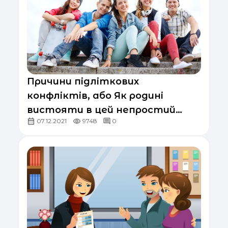
Причини підліткових
конфліктів, або Як родині
вистояти в цей непростий
07.12.2021
9748
0
період