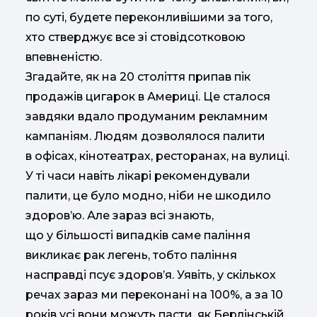
по суті, будете переконливішими за того,
хто стверджує все зі стовідсотковою
впевненістю.
Згадайте, як на 20 століття припав пік
продажів цигарок в Америці. Це сталося
завдяки вдало продуманим рекламним
кампаніям. Людям дозволялося палити
в офісах, кінотеатрах, ресторанах, на вулиці.
У ті часи навіть лікарі рекомендували
палити, це було модно, ніби не шкодило
здоров’ю. Але зараз всі знають,
що у більшості випадків саме паління
викликає рак легень, тобто паління
насправді псує здоров’я. Уявіть, у скількох
речах зараз ми переконані на 100%, а за 10
років усі вони можуть пасти, як Берлінській