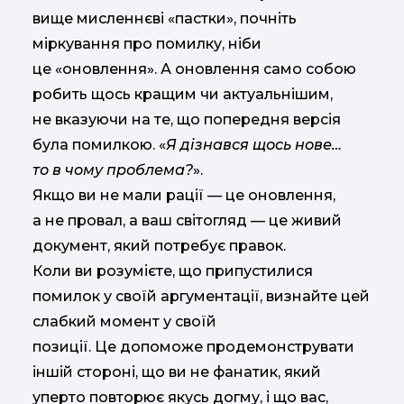
вище мисленнєві «пастки», почніть
міркування про помилку, ніби
це «оновлення». А оновлення само собою
робить щось кращим чи актуальнішим,
не вказуючи на те, що попередня версія
була помилкою. «
Я дізнався щось нове…
то в чому проблема?
».
Якщо ви не мали рації — це оновлення,
а не провал, а ваш світогляд — це живий
документ, який потребує правок.
Коли ви розумієте, що припустилися
помилок у своїй аргументації, визнайте цей
слабкий момент у своїй
позиції. Це допоможе продемонструвати
іншій стороні, що ви не фанатик, який
уперто повторює якусь догму, і що вас,