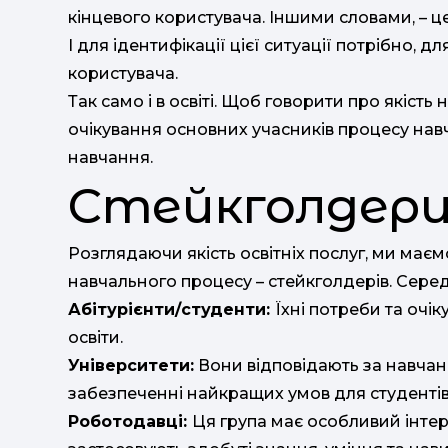
кінцевого користувача. Іншими словами, – це
І для ідентифікації цієї ситуації потрібно, д
користувача.
Так само і в освіті. Щоб говорити про якість
очікування основних учасників процесу навч
навчання.
Стейкголдери
Розглядаючи якість освітніх послуг, ми маємо
навчального процесу – стейкголдерів. Серед
Абітурієнти/студенти:
Їхні потреби та очі
освіти.
Університети:
Вони відповідають за навчан
забезпеченні найкращих умов для студентів
Роботодавці:
Ця група має особливий інтер