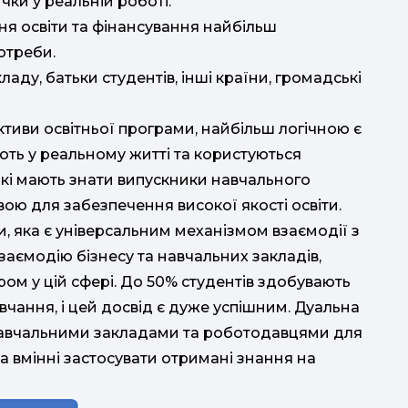
чки у реальній роботі.
я освіти та фінансування найбільш
отреби.
ладу, батьки студентів, інші країни, громадські
ктиви освітньої програми, найбільш логічною є
ть у реальному житті та користуються
які мають знати випускники навчального
вою для забезпечення високої якості освіти.
, яка є універсальним механізмом взаємодії з
аємодію бізнесу та навчальних закладів,
ром у цій сфері. До 50% студентів здобувають
вчання, і цей досвід є дуже успішним. Дуальна
 навчальними закладами та роботодавцями для
та вмінні застосувати отримані знання на