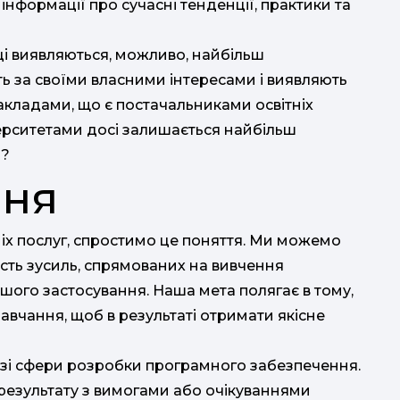
інформації про сучасні тенденції, практики та
ці виявляються, можливо, найбільш
ь за своїми власними інтересами і виявляють
 закладами, що є постачальниками освітніх
верситетами досі залишається найбільш
и?
ння
тніх послуг, спростимо це поняття. Ми можемо
ість зусиль, спрямованих на вивчення
ого застосування. Наша мета полягає в тому,
вчання, щоб в результаті отримати якісне
 зі сфери розробки програмного забезпечення.
 результату з вимогами або очікуваннями