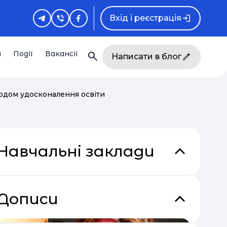
Вхід і реєстрація
и
Події
Вакансії
Написати в блог
тодом удосконалення освіти
Навчальні заклади
Дописи