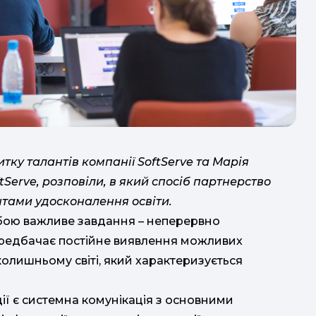
н
тку талантів компанії SoftServe та Марія
tServe, розповіли, в який спосіб партнерство
нтами удосконалення освіти.
обою важливе завдання – неперервно
передбачає постійне виявлення можливих
колишньому світі, який характеризується
"
"М
ї є системна комунікація з основними