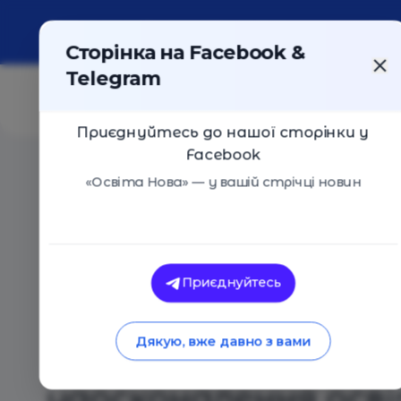
Про портал
Реклама
Контакти
Сторінка на Facebook &
Telegram
Приєднуйтесь до нашої сторінки у
Facebook
Головна
/
Статті
/
Чому співпраця між бізнесом та 
«Освіта Нова» — у вашій стрічці новин
Освіта Нова
Чому співпраця між
Приєднуйтесь
університетами до
Дякую, вже давно з вами
найбільш ефектив
удосконалення осв