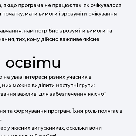
, якщо програма не працює так, як очікувалося.
відб
ля початку, мати вимоги і зрозуміти очікування
 навчання, нам потрібно зрозуміти вимоги та
ання, тих, кому дійсно важливе якісне
 освіти
 на увазі інтереси різних учасників
 них можна виділити наступні групи:
кування важливі для забезпечення якісної
ня та формування програм. Їхня роль полягає в
.
ес у якісних випускниках, оскільки вони