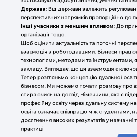
застосовують здобуті знання, уміння та нави
Держава:
Від держави залежить регулюванн
перспективних напрямків пропорційно до п
Інші учасники з меншим впливом:
До прик
організації тощо.
Щоб оцінити актуальність та поточні перспе
взаємодія з роботодавцями. Бізнеси працюю
технологіями, методами та інструментами, 
закладу. Виглядає, що ця взаємодія є ключо
Тепер розгляньмо концепцію дуальної освіти
бізнесом. Ми можемо почати розмову про вз
спираючись на досвід Німеччини, яка є ліде
професійну освіту через дуальну систему на
освіта означає співпрацю між студентами,
досягнення високих результатів у навчанні 
практиці.