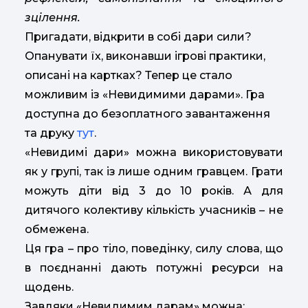
зцілення.
Пригадати, відкрити в собі дари сили?
Опанувати їх, виконавши ігрові практики,
описані на картках? Тепер це стало
можливим із «Невидимими дарами». Гра
доступна до безоплатного завантаження
та друку
тут
.
«Невидимі дари» можна використовувати
як у групі, так із лише одним гравцем. Грати
можуть діти від 3 до 10 років. А для
дитячого колективу кількість учасників – не
обмежена.
Ця гра – про тіло, поведінку, силу слова, що
в поєднанні дають потужні ресурси на
щодень.
Завдяки «Невидимим дарам» можна: