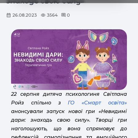
знаходь свою силу»
26.08.2023
3564
0
22 серпня дитяча психологиня Світлана
Ройз спільно з
ГО «Смарт освіта»
анонсували запуск нової гри «Невидимі
дари: знаходь свою силу». Творці гри
наголошують, що вона спрямовує до
рефлексій, самопізнання та емоційного