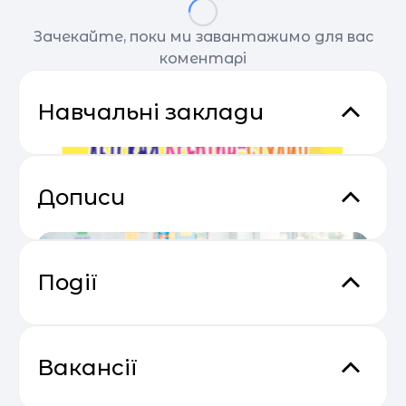
Зачекайте, поки ми завантажимо для вас
коментарі
Навчальні заклади
Дописи
Події
Основи email маркетингу від
04.05
SendPulse
Вакансії
Дитяча креатив-студія