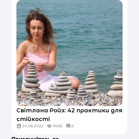
Світлана Ройз: 42 практики для
стійкості
24.06.2022
11062
0