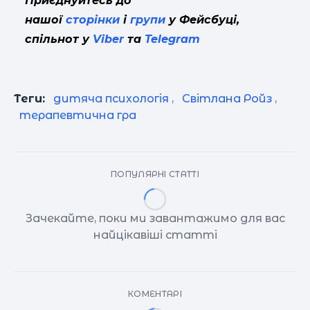
Приєднуйтесь до
нашої
сторінки
і
групи
у Фейсбуці,
спільнот у
Viber
та
Telegram
Теги:
дитяча психологія
,
Світлана Ройз
,
терапевтична гра
ПОПУЛЯРНІ СТАТТІ
Зачекайте, поки ми завантажимо для вас
найцікавіші статті
КОМЕНТАРІ