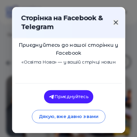
Сторінка на Facebook &
Telegram
Головна
/
Навчальні заклади
/
GoITeens
Приєднуйтесь до нашої сторінки у
Facebook
«Освіта Нова» — у вашій стрічці новин
Приєднуйтесь
Дякую, вже давно з вами