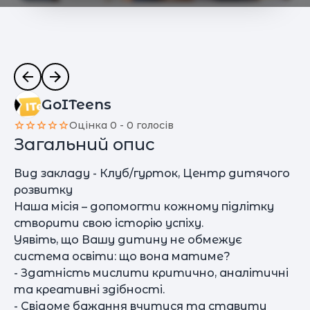
GoITeens
Оцінка 0 - 0 голосів
Загальний опис
Вид закладу - Клуб/гурток, Центр дитячого
розвитку
Наша місія – допомогти кожному підлітку
створити свою історію успіху.
Уявіть, що Вашу дитину не обмежує
система освіти: що вона матиме?
- Здатність мислити критично, аналітичні
та креативні здібності.
- Свідоме бажання вчитися та ставити