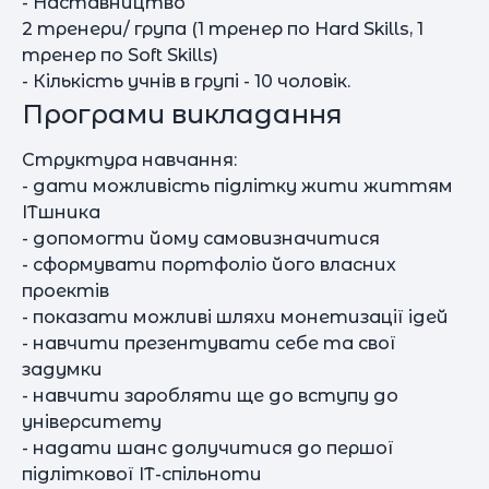
- Наставництво
2 тренери/ група (1 тренер по Hard Skills, 1
тренер по Soft Skills)
- Кількість учнів в групі - 10 чоловік.
Програми викладання
Структура навчання:
- дати можливість підлітку жити життям
ІТшника
- допомогти йому самовизначитися
- сформувати портфоліо його власних
проектів
- показати можливі шляхи монетизації ідей
- навчити презентувати себе та свої
задумки
- навчити заробляти ще до вступу до
університету
- надати шанс долучитися до першої
підліткової ІТ-спільноти