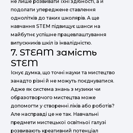
не лише розвивати їхні здібності, а й
подолати упереджене ставлення
однолітків до таких школярів. А ще
навчання STEM підвищує шанси на
майбутнє успішне працевлаштування
випускників шкіл із інвалідністю.
7. STEAM замість
STEM
Існує думка, що точні науки та мистецтво
занадто різні й не можуть поєднуватися.
Адже як система знань з музики чи
образотворчого мистецтва може
допомогти у створенні ліків або роботів?
Але насправді це не так. Навчальні
предмети мистецької освітньої галузі
розвивають креативний потенціал