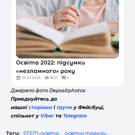
Освіта 2022: підсумки
«незламного» року
29.01.2023
1827
0
Джерело фото Depositphotos
Приєднуйтесь до
нашої
сторінки
і
групи
у Фейсбуці,
спільнот у
Viber
та
Telegram
Теги:
STEM-освіта
,
освітні тренди
,