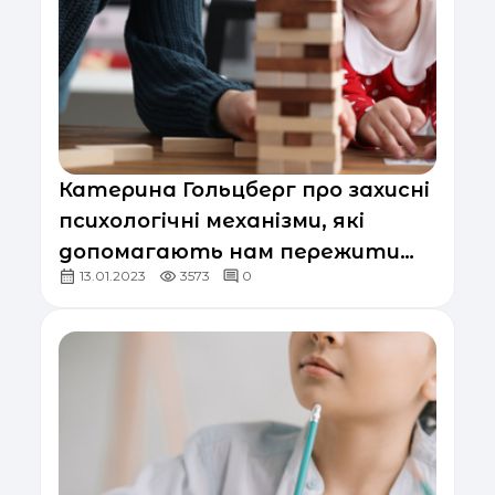
Катерина Гольцберг про захисні
психологічні механізми, які
допомагають нам пережити
13.01.2023
3573
0
виклики війни