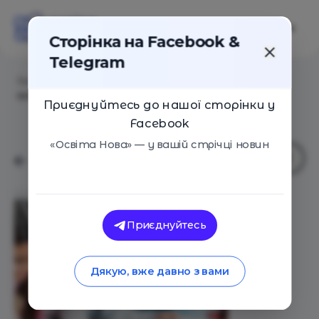
Сторінка на Facebook &
Telegram
Головна
/
Статті
/
9 актуальних тенденцій STEM-
освіти у 2023 році
Приєднуйтесь до нашої сторінки у
Facebook
«Освіта Нова» — у вашій стрічці новин
Приєднуйтесь
Дякую, вже давно з вами