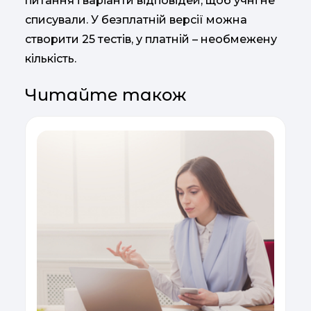
питання і варіанти відповідей, щоб учні не
списували. У безплатній версії можна
створити 25 тестів, у платній – необмежену
кількість.
Читайте також