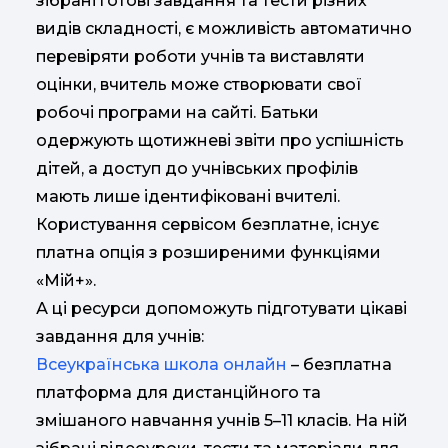
зібрані готові завдання та тести різних
видів складності, є можливість автоматично
перевіряти роботи учнів та виставляти
оцінки, вчитель може створювати свої
робочі програми на сайті. Батьки
одержують щотижневі звіти про успішність
дітей, а доступ до учнівських профілів
мають лише ідентифіковані вчителі.
Користування сервісом безплатне, існує
платна опція з розширеними функціями
«Мій+».
А ці ресурси допоможуть підготувати цікаві
завдання для учнів:
Всеукраїнська школа
онлайн
– безплатна
платформа для дистанційного та
змішаного навчання учнів 5–11 класів. На ній