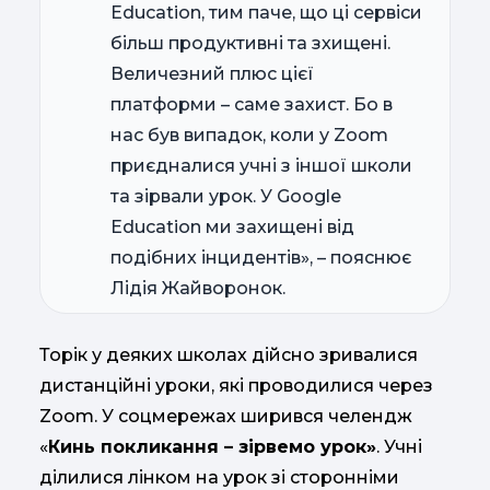
Education, тим паче, що ці сервіси
більш продуктивні та зхищені.
Величезний плюс цієї
платформи – саме захист. Бо в
нас був випадок, коли у Zoom
приєдналися учні з іншої школи
та зірвали урок. У Google
Education ми захищені від
подібних інцидентів», – пояснює
Лідія Жайворонок.
Торік у деяких школах дійсно зривалися
дистанційні уроки, які проводилися через
Zoom. У соцмережах ширився челендж
«
Кинь покликання – зірвемо урок»
. Учні
ділилися лінком на урок зі сторонніми