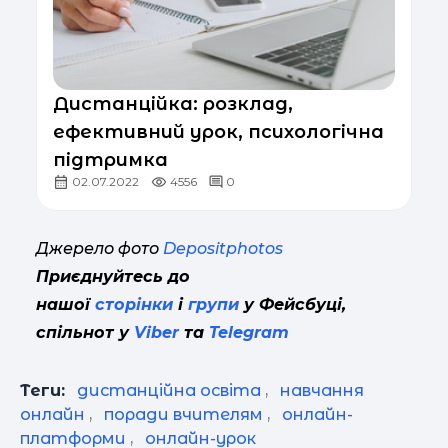
Дистанційка: розклад,
ефективний урок, психологічна
підтримка
02.07.2022
4556
0
Джерело фото
Depositphotos
Приєднуйтесь до
нашої
сторінки
і
групи
у Фейсбуці,
спільнот у
Viber
та
Telegram
Теги:
дистанційна освіта
,
навчання
онлайн
,
поради вчителям
,
онлайн-
платформи
,
онлайн-урок