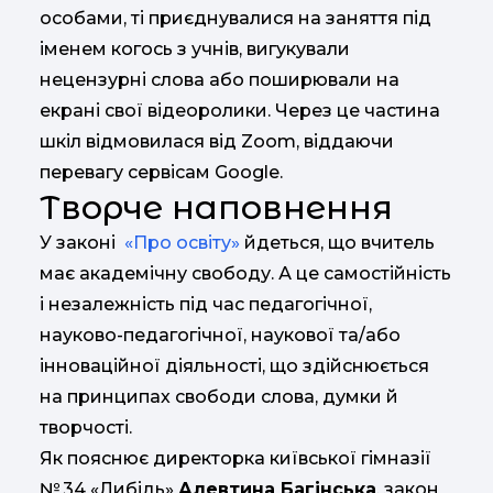
особами, ті приєднувалися на заняття під
іменем когось з учнів, вигукували
нецензурні слова або поширювали на
екрані свої відеоролики. Через це частина
шкіл відмовилася від Zoom, віддаючи
перевагу сервісам Google.
Творче наповнення
У законі
«Про освіту»
йдеться, що вчитель
має академічну свободу. А це самостійність
і незалежність під час педагогічної,
науково-педагогічної, наукової та/або
інноваційної діяльності, що здійснюється
на принципах свободи слова, думки й
творчості.
Як пояснює директорка київської гімназії
№ 34 «Либідь»
Алевтина Багінська
, закон