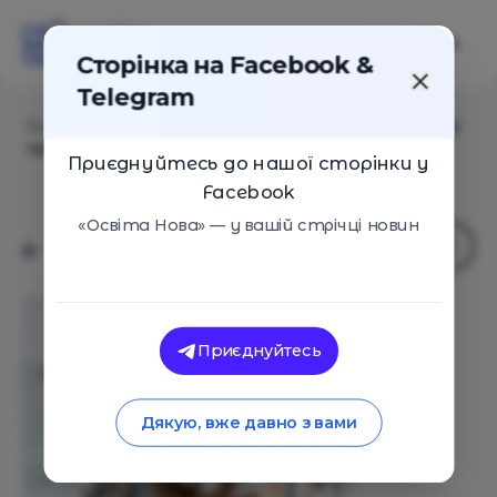
Сторінка на Facebook &
Telegram
Головна
/
Статті
/
20 освітніх платформ, які стануть в
пригоді вчителям на дистанційці
Приєднуйтесь до нашої сторінки у
Facebook
«Освіта Нова» — у вашій стрічці новин
Приєднуйтесь
Дякую, вже давно з вами