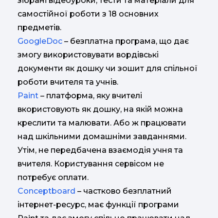
зібрані відеоуроки, тести та матеріали для
самостійної роботи з 18 основних
предметів.
GoogleDoc
– безплатна програма, що дає
змогу використовувати вордівські
документи як дошку чи зошит для спільної
роботи вчителя та учнів.
Paint
– платформа, яку вчителі
вкористовують як дошку, на якій можна
креслити та малювати. Або ж працювати
над шкільними домашніми завданнями.
Утім, не передбачена взаємодія учня та
вчителя. Користування сервісом не
потребує оплати.
Сonceptboard
– частково безплатний
інтернет-ресурс, має функції програми