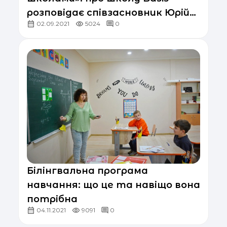
розповідає співзасновник Юрій
02.09.2021
5024
0
Білецький
Білінгвальна програма
навчання: що це та навіщо вона
потрібна
04.11.2021
9091
0