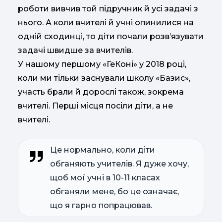
роботи вивчив той підручник й усі задачі з
нього. А коли вчителі й учні опинилися на
одній сходинці, то діти почали розв’язувати
задачі швидше за вчителів.
У нашому першому «ГеКоні» у 2018 році,
коли ми тільки заснували школу «Базис»,
участь брали й дорослі також, зокрема
вчителі. Перші місця посіли діти, а не
вчителі.
Це нормально, коли діти
обганяють учителів. Я дуже хочу,
щоб мої учні в 10-11 класах
обганяли мене, бо це означає,
що я гарно попрацював.