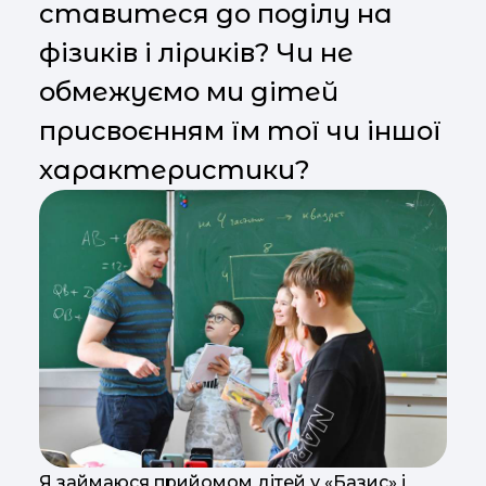
ставитеся до поділу на
фізиків і ліриків? Чи не
обмежуємо ми дітей
присвоєнням їм тої чи іншої
характеристики?
Я займаюся прийомом дітей у «Базис» і