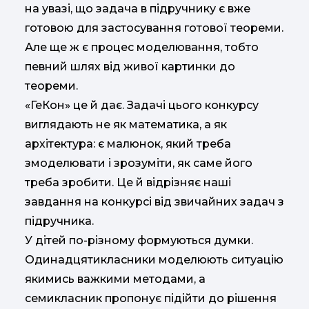
на увазі, що задача в підручнику є вже
готовою для застосування готової теореми.
Але ще ж є процес моделювання, тобто
певний шлях від живої картинки до
теореми.
«ГеКон» це й дає. Задачі цього конкурсу
виглядають не як математика, а як
архітектура: є малюнок, який треба
змоделювати і зрозуміти, як саме його
треба зробити. Це й відрізняє наші
завдання на конкурсі від звичайних задач з
підручника.
У дітей по-різному формуються думки.
Одинадцятикласники моделюють ситуацію
якимись важкими методами, а
семикласник пропонує підійти до рішення