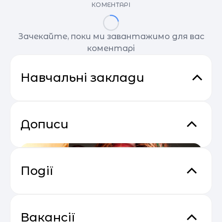
КОМЕНТАРІ
Зачекайте, поки ми завантажимо для вас
коментарі
Навчальні заклади
Дописи
Події
Сезон прибуткових розсилок 2025
04.05
— 2026
Вакансії