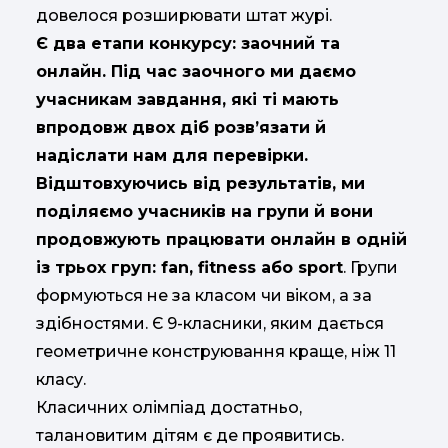
довелося розширювати штат журі.
Є два етапи конкурсу: заочний та
онлайн. Під час заочного ми даємо
учасникам завдання, які ті мають
впродовж двох діб розв’язати й
надіслати нам для перевірки.
Відштовхуючись від результатів, ми
поділяємо учасників на групи й вони
продовжують працювати онлайн в одній
із трьох груп: fan, fitness або sport
. Групи
формуються не за класом чи віком, а за
здібностями. Є 9-класники, яким дається
геометричне конструювання краще, ніж 11
класу.
Класичних олімпіад достатньо,
талановитим дітям є де проявитись.