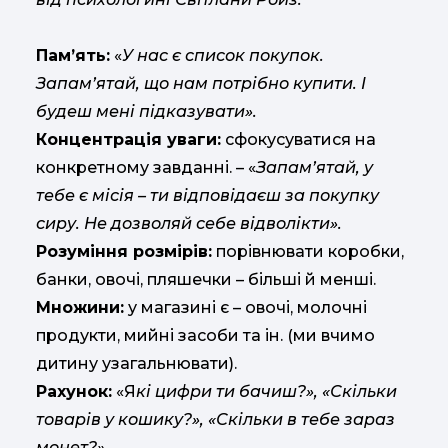
Пам’ять:
«
У нас є список покупок.
Запам’ятай, що нам потрібно купити. І
будеш мені підказувати».
Концентрація уваги:
​​сфокусуватися на
конкретному завданні. – «
Запам’ятай, у
тебе є місія – ти відповідаєш за покупку
сиру. Не дозволяй себе відволікти».
Розуміння розмірів:
порівнювати коробки,
банки, овочі, пляшечки – більші й менші.
Множини:
у магазині є – овочі, молочні
продукти, мийні засоби та ін. (ми вчимо
дитину узагальнювати).
Рахунок:
«Я
кі цифри ти бачиш?», «Скільки
товарів у кошику?», «Скільки в тебе зараз
монет?»