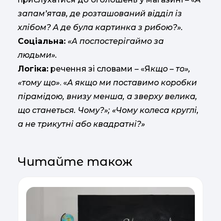
запам’ятав, де розташований відділ із
хлібом? А де була картинка з рибою?».
Соціальна:
«А поспостерігаймо за
людьми».
Логіка:
речення зі словами – «Я
кщо – то»,
«тому що»
. «
А якщо ми поставимо коробки
пірамідою, внизу менша, а зверху велика,
що станеться. Чому?»; «Чому колеса круглі,
а не трикутні або квадратні?»
Читайте також