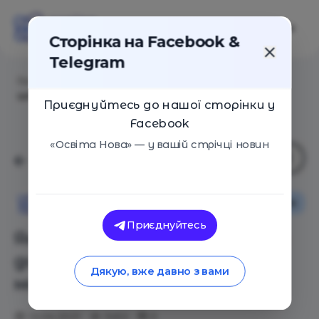
Сторінка на Facebook &
Telegram
Головна
/
Статті
/
Як можна готувати дитину до
школи під час походу в магазин
Приєднуйтесь до нашої сторінки у
Facebook
«Освіта Нова» — у вашій стрічці новин
Як це працює
Сім'я
Освіта Нова
Приєднуйтесь
Як можна готувати дитину
до школи під час походу в
Дякую, вже давно з вами
магазин
12.04.2021
3452
0