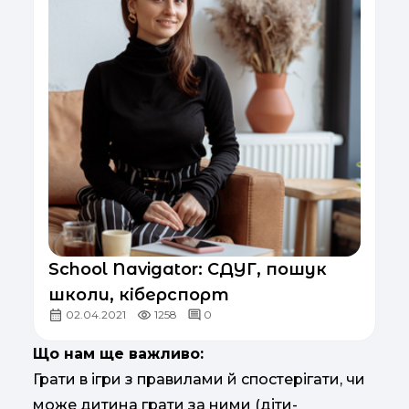
School Navigator: СДУГ, пошук
школи, кіберспорт
02.04.2021
1258
0
Що нам ще важливо:
Грати в ігри з правилами й спостерігати, чи
може дитина грати за ними (діти-