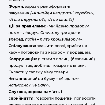
Форми:
зараз є різноформатні
пакування
(«А знайди квадратні коробки»,
«А що є круглого?», «А де овал?»).
Дії за правилами:
«
Ми йдемо праворуч,
потім – ліворуч. Спочатку три кроки
вперед, потім – п’ять кроків ліворуч».
Спілкування:
зважити овочі, прийти на
касу – поговорити з касиром, продавцем.
Координація:
дістати з полиці (безпечний)
продукт так, щоб інші товари не впали.
Скласти у своєму візку товари.
Читання:
знайди букву – «
А що там
написано? Не бачу».
Слухова, зорова пам’ять і
сприйняття:
говорити пошепки, попросити
прислухатися до оголошень у магазині – «
А