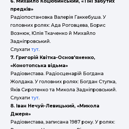
6. Михайло Коцюбинський, «Тіні забутих
предків»
Радіопостановка Валерія Гаккебуша. У
головних ролях: Ада Роговцева, Борис
Вознюк, Юлія Ткаченко й Михайло
Задніпровський.
Слухати
тут
.
7. Григорій Квітка-Основ'яненко,
«Конотопська відьма»
Радіовистава. Радіосценарій Богдана
Жолдака. У головних ролях: Богдан Ступка,
Яків Сиротенко та Микола Задніпровський.
Слухати
тут
.
8. Іван Нечуй-Левицький, «Микола
Джеря»
Радіовистава, записана 1987 року. У ролях: