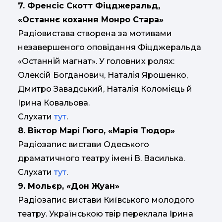
7. Френсіс Скотт Фіцджеральд,
«Останнє кохання Монро Стара»
Радіовистава створена за мотивами
незавершеного оповідання Фіцджеральда
«Останній магнат». У головних ролях:
Олексій Богданович, Наталія Ярошенко,
Дмитро Завадський, Наталія Коломієць й
Ірина Ковальова.
Слухати
тут
.
8. Віктор Марі Гюго, «Марія Тюдор»
Радіозапис вистави Одеського
драматичного театру імені В. Василька.
Слухати
тут
.
9. Мольєр, «Дон Жуан»
Радіозапис вистави Київського молодого
театру. Українською твір переклала Ірина