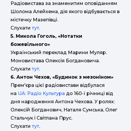
Радіовистава за знаменитим оповіданням
Шолома Алейхема, дія якого відбувається в
містечку Мазепівці.
Слухати
тут
.
5. Микола Гоголь, «Нотатки
божевільного»
Український переклад Марини Муляр.
Моновистава Олексія Богдановича.
Слухати
тут
.
6. Антон Чехов, «Будинок з мезоніном»
Прем'єра цієї радіовистави відбулася
на
UA: Радіо Культура
до 160-ї річниці від
дня народження Антона Чехова. У ролях:
Олексій Богданович, Наталя Сумська, Олег
Стальчук і Світлана Прус.
Слухати
тут
.