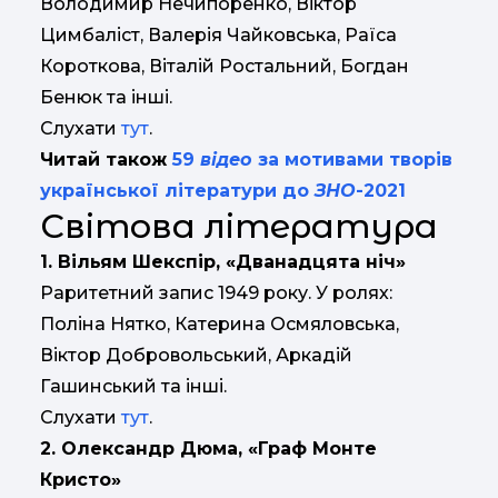
Володимир Нечипоренко, Віктор
Цимбаліст, Валерія Чайковська, Раїса
Короткова, Віталій Ростальний, Богдан
Бенюк та інші.
Слухати
тут
.
Читай також
59
відео
за мотивами творів
української літератури до
ЗНО
-2021
Світова література
1. Вільям Шекспір, «Дванадцята ніч»
Раритетний запис 1949 року. У ролях:
Поліна Нятко, Катерина Осмяловська,
Віктор Добровольський, Аркадій
Гашинський та інші.
Слухати
тут
.
2. Олександр Дюма, «Граф Монте
Кристо»