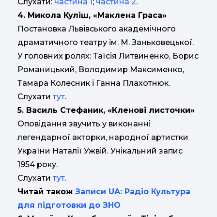
Слухати:
частина 1
;
частина 2
.
4. Микола Куліш, «Маклена Граса»
Постановка Львівського академічного
драматичного театру ім. М. Заньковецької.
У головних ролях: Таїсія Литвиненко, Борис
Романицький, Володимир Максименко,
Тамара Колесник і Ганна Плахотнюк.
Слухати
тут
.
5. Василь Стефаник, «Кленові листочки»
Оповідання звучить у виконанні
легендарної акторки, народної артистки
України Наталії Ужвій. Унікальний запис
1954 року.
Слухати
тут
.
Читай також
Записи UA: Радіо Культура
для підготовки до ЗНО