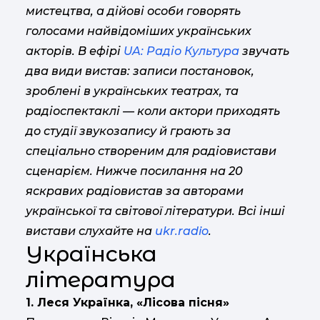
мистецтва, а дійові особи говорять
голосами найвідоміших українських
акторів. В ефірі
UA: Радіо Культура
звучать
два види вистав: записи постановок,
зроблені в українських театрах, та
радіоспектаклі — коли актори приходять
до студії звукозапису й грають за
спеціально створеним для радіовистави
сценарієм. Нижче посилання на 20
яскравих радіовистав за авторами
української та світової літератури. Всі інші
вистави слухайте на
ukr.radio
.
Українська
література
1. Леся Українка, «Лісова пісня»