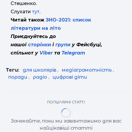
Стешенко.
Слухати
тут
.
Читай також
ЗНО-2021: список
літератури на літо
Приєднуйтесь до
нашої
сторінки
і
групи
у Фейсбуці,
спільнот у
Viber
та
Telegram
Теги:
для школярів
,
медіаграмотність
,
поради
,
радіо
,
цифрові діти
ПОПУЛЯРНІ СТАТТІ
Зачекайте, поки ми завантажимо для вас
найцікавіші статті