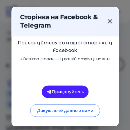
Сторінка на Facebook &
Telegram
Головна
/
Статті
/
17 радіовистав за авторами
української та світової літератури
Приєднуйтесь до нашої сторінки у
Facebook
«Освіта Нова» — у вашій стрічці новин
Освіта Нова
Приєднуйтесь
Освіта в Україні
Поради
Додаткова освіта для дітей
Дякую, вже давно з вами
17 радіовистав за авторами
української та світової