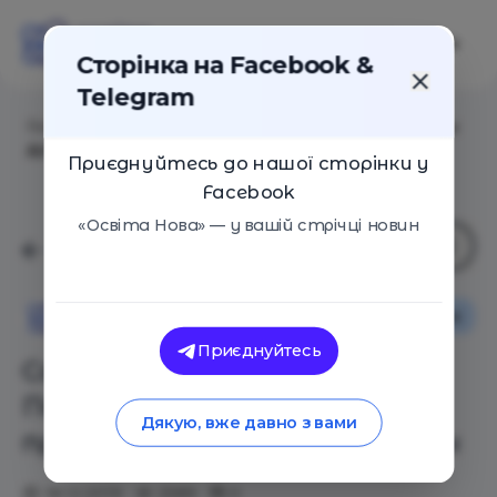
Сторінка на Facebook &
Telegram
Головна
/
Статті
/
Солдаты и разведчики: Почему вы
думаете, что правы, даже если вы не правы
Приєднуйтесь до нашої сторінки у
Facebook
«Освіта Нова» — у вашій стрічці новин
Як це працює
Освіта Нова
Приєднуйтесь
Солдаты и разведчики:
Почему вы думаете, что
Дякую, вже давно з вами
правы, даже если вы не правы
18.12.2019
2589
0