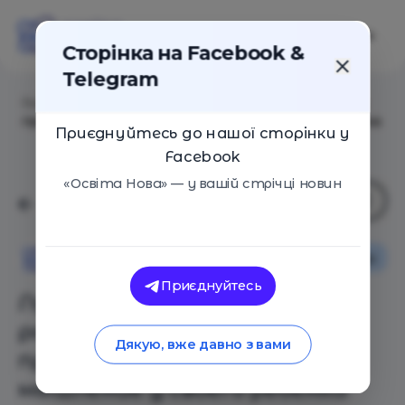
Сторінка на Facebook &
Telegram
Головна
/
Статті
/
Лучшая инвестиция. Как развить
предпринимательское мышление у своего ребенка
Приєднуйтесь до нашої сторінки у
Facebook
«Освіта Нова» — у вашій стрічці новин
Як це працює
Поради
Освіта Нова
Приєднуйтесь
Лучшая инвестиция. Как
развить
Дякую, вже давно з вами
предпринимательское
мышление у своего ребенка