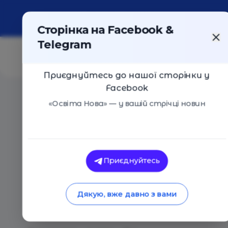
Про портал
Реклама
Контакти
Сторінка на Facebook &
Telegram
Приєднуйтесь до нашої сторінки у
Facebook
Головна
/
Статті
/
Анастасія Онатій: «ЗНО – це тесто
«Освіта Нова» — у вашій стрічці новин
Інтерв'
Ірина Порецька
Анастасія Онатій:
Приєднуйтесь
система. Будь-яку
Дякую, вже давно з вами
хакнути»