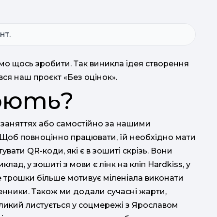
нт.
ємо щось зробити. Так виникла ідея створення
ився наш проєкт «Без оцінок».
юють?
н-заняттях або самостійно за нашими
 Щоб повноцінно працювати, їй необхідно мати
вати QR-коди, які є в зошиті скрізь. Вони
лад, у зошиті з мови є лінк на кліп Hardkiss, у
е трошки більше мотивує міленіала виконати
менники. Також ми додали сучасні жарти,
икий листується у соцмережі з Ярославом