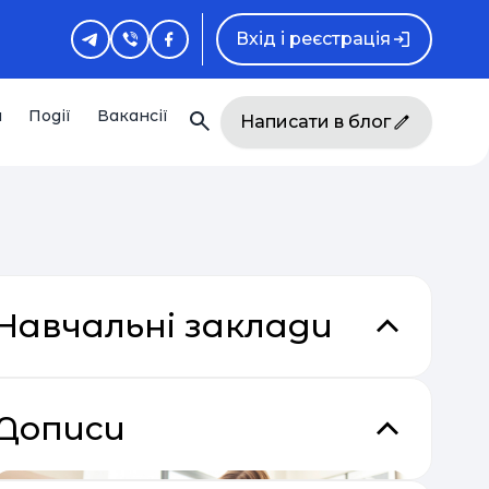
Вхід і реєстрація
и
Події
Вакансії
Написати в блог
Навчальні заклади
Дописи