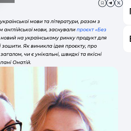
Додати в за
 української мови та літератури, разом з
м англійської мови, заснували
проєкт «Без
 новий на українському ринку продукт для
і зошити. Як виникла ідея проєкту, про
галом, чи є унікальні, швидкі та якісні
 пані Онатій.
ді
посл
ш
мін
дит
і