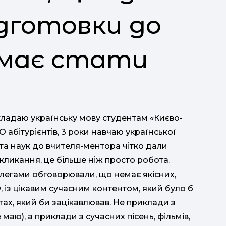
дготовки до
 має стати
кладаю українську мову студентам «Києво-
О абітурієнтів, 3 роки навчаю української
дата наук до вчителя-ментора чітко дали
покликання, це більше ніж просто робота.
олегами обговорювали, що немає якісних,
, із цікавим сучасним контентом, який було б
ах, який би зацікавлював. Не приклади з
маю), а приклади з сучасних пісень, фільмів,