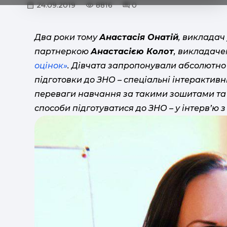
24.09.2019
8816
0
Два роки тому
Анастасія Онатій
, викладач
партнеркою
Анастасією Колот
, викладаче
оцінок»
. Дівчата запропонували абсолютно
підготовки до ЗНО – спеціальні інтерактивн
переваги навчання за такими зошитами та за
способи підготуватися до ЗНО – у інтерв’ю з