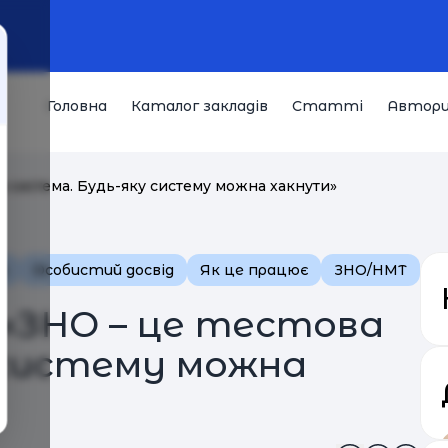
Головна
Каталог закладів
Статті
Автор
ва система. Будь-яку систему можна хакнути»
ю
Особистий досвід
Як це працює
ЗНО/НМТ
 «ЗНО – це тестова
 систему можна