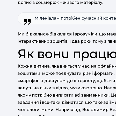
дописів соцмереж – живого матеріалу.
Міленіалам потрібен сучасний конте
Ми бідкалися-бідкалися і зрозуміли, що ма
інтерактивних зошитів. І два роки тому з’яв
Як вони прац
Кожна дитина, яка вчиться у нас, на офлай
зошитами, може поєднувати різні формати.
смартфон з доступом до інтернету, щоб зчиту
ведуть на лінки з відео, музикою тощо. Наприк
якому потрібно виписати всі займенники. Ц
завдання і все-таки дізнатися, що таке зай
монологи, меми. Наприклад, Володимир Вел