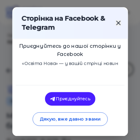
Сторінка на Facebook &
Telegram
Головна
/
Статті
/
Мій варіант – відповідальне
батьківство
Приєднуйтесь до нашої сторінки у
Facebook
«Освіта Нова» — у вашій стрічці новин
Освіта Нова
Приєднуйтесь
Інтерв'ю
Особистий досвід
Мій варіант – відповідальне
Дякую, вже давно з вами
батьківство