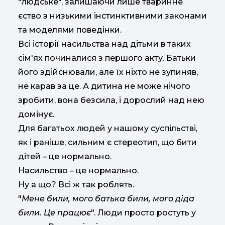
"людське", залишаючи лише тваринне
єство з низькими інстинктивними законами
та моделями поведінки.
Всі історії насильства над дітьми в таких
сім'ях починалися з першого акту. Батьки
його здійснювали, але їх ніхто не зупиняв,
не карав за це. А дитина не може нічого
зробити, вона безсила, і дорослий над нею
домінує.
Для багатьох людей у нашому суспільстві,
як і раніше, сильним є стереотип, що бити
дітей – це нормально.
Насильство – це нормально.
Ну а що? Всі ж так роблять.
"
Мене били, мого батька били, мого діда
били. Це працює
". Люди просто ростуть у