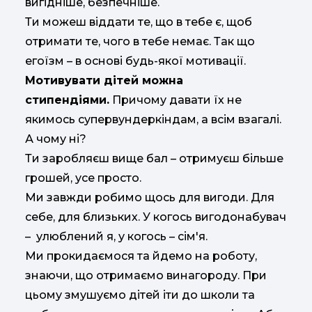
вигідніше, безпечніше.
Ти можеш віддати те, що в тебе є, щоб
отримати те, чого в тебе немає. Так що
егоїзм – в основі будь-якої мотивації.
Мотивувати дітей можна
стипендіями.
Причому давати їх не
якимось супервундеркіндам, а всім взагалі.
А чому ні?
Ти заробляєш вище бал – отримуєш більше
грошей, усе просто.
Ми завжди робимо щось для вигоди. Для
себе, для близьких. У когось вигодонабувач
– улюблений я, у когось – сім'я.
Ми прокидаємося та йдемо на роботу,
знаючи, що отримаємо винагороду. При
цьому змушуємо дітей іти до школи та