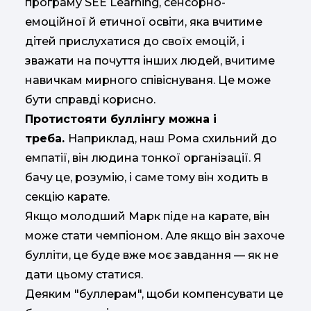
програму SEE Learning, сенсорно-
емоційної й етичної освіти, яка вчитиме
дітей прислухатися до своїх емоцій, і
зважати на почуття інших людей, вчитиме
навичкам мирного співіснуваня. Це може
бути справді корисно.
Протистояти буллінгу можна і
треба.
Наприклад, наш Рома схильний до
емпатії, він людина тонкої організації. Я
бачу це, розумію, і саме тому він ходить в
секцію карате.
Якщо молодший Марк піде на карате, він
може стати чемпіоном. Але якщо він захоче
булліти, це буде вже моє завдання — як не
дати цьому статися.
Деяким "буллерам", щоби компенсувати це