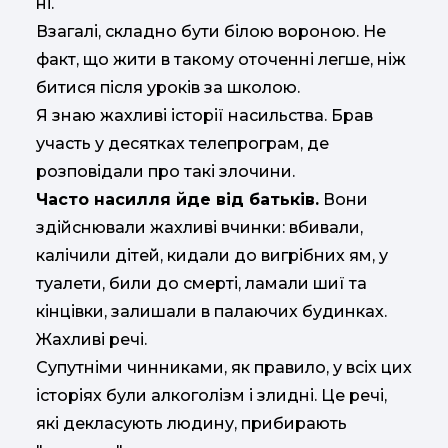
ні.
Взагалі, складно бути білою вороною. Не
факт, що жити в такому оточенні легше, ніж
битися після уроків за школою.
Я знаю жахливі історії насильства. Брав
участь у десятках телепрограм, де
розповідали про такі злочини.
Часто насилля йде від батьків.
Вони
здійснювали жахливі вчинки: вбивали,
калічили дітей, кидали до вигрібних ям, у
туалети, били до смерті, ламали шиї та
кінцівки, залишали в палаючих будинках.
Жахливі речі.
Супутніми чинниками, як правило, у всіх цих
історіях були алкоголізм і злидні. Це речі,
які декласують людину, прибирають