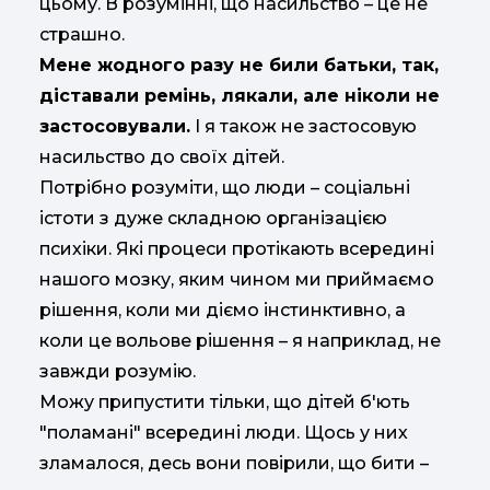
цьому. В розумінні, що насильство – це не
страшно.
Мене жодного разу не били батьки, так,
діставали ремінь, лякали, але ніколи не
застосовували.
І я також не застосовую
насильство до своїх дітей.
Потрібно розуміти, що люди – соціальні
істоти з дуже складною організацією
психіки. Які процеси протікають всередині
нашого мозку, яким чином ми приймаємо
рішення, коли ми діємо інстинктивно, а
коли це вольове рішення – я наприклад, не
завжди розумію.
Можу припустити тільки, що дітей б'ють
"поламані" всередині люди. Щось у них
зламалося, десь вони повірили, що бити –