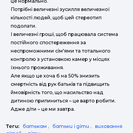
це нормально.
Потрібні величезні зусилля величезної
кількості людей, щоб цей стереотип
подолати.
І величезні гроші, щоб працювала система
постійного спостереження за
неспроможними сім'ями та тотального
контролю з установкою камер у місцях
їхнього проживання.
Але якщо це хоча б на 50% знизить
смертність від рук батьків та підвищить
ймовірність того, що насильство над
дитиною припиниться – це варто робити.
Адже діти – це ми завтра.
Теги:
батькам
,
батьки і діти
,
виховання