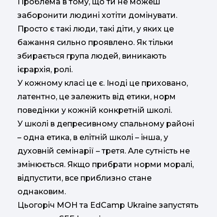
Проблема в тому, що ти не можеш
заборонити людині хотіти домінувати.
Просто є такі люди, такі діти, у яких це
бажання сильно проявлено. Як тільки
збирається група людей, виникають
ієрархія, ролі.
У кожному класі це є. Іноді це приховано,
латентно, це залежить від етики, норм
поведінки у кожній конкретній школі.
У школі в депресивному спальному районі
– одна етика, в елітній школі – інша, у
духовній семінарії – третя. Але сутність не
змінюється. Якщо прибрати норми моралі,
відпустити, все приблизно стане
однаковим.
Цьогоріч МОН та EdCamp Ukraine запустять