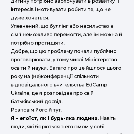
дитину потрібно заохочувати в розвитку її
інтересів і мотивувати робити те, що не
дуже хочеться.
Упевнений, що буллінг або насильство в
сім'ї неможливо перемогти, але їм можна й
потрібно протидіяти.
Добре, що цю проблему почали публічно
проговорювати, у тому числі Міністерство
освіти й науки. Багато про це йшлося цього
року на (не)конференції спільноти
відповідального вчительства EdCamp
Ukraine, де я розповідав про свій
батьківський досвід.
Розповім його й тут.
Я – егоїст, як і будь-яка людина.
Навіть
люди, які борються з егоїзмом у собі,