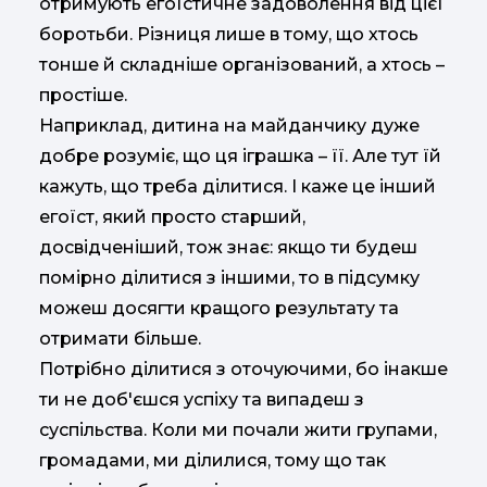
отримують егоїстичне задоволення від цієї
боротьби. Різниця лише в тому, що хтось
тонше й складніше організований, а хтось –
простіше.
Наприклад, дитина на майданчику дуже
добре розуміє, що ця іграшка – її. Але тут їй
кажуть, що треба ділитися. І каже це інший
егоїст, який просто старший,
досвідченіший, тож знає: якщо ти будеш
помірно ділитися з іншими, то в підсумку
можеш досягти кращого результату та
отримати більше.
Потрібно ділитися з оточуючими, бо інакше
ти не доб'єшся успіху та випадеш з
суспільства. Коли ми почали жити групами,
громадами, ми ділилися, тому що так