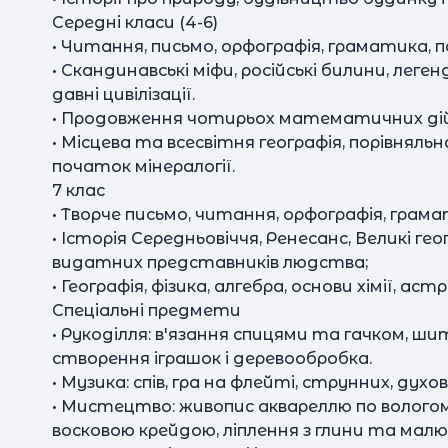
Середні класи (4-6)
• Читання, письмо, орфографія, граматика, по
• Скандинавські міфи, російські билини, леген
давні цивілізації.
• Продовження чотирьох математичних дій, 
• Місцева та всесвітня географія, порівняльн
початок мінералогії.
7 клас
• Творче письмо, читання, орфографія, грамат
• Історія Середньовіччя, Ренесанс, Великі гео
видатних представників людства;
• Географія, фізика, алгебра, основи хімії, астро
Спеціальні предмети
• Рукоділля: в'язання спицями та гачком, ш
створення іграшок і деревообробка.
• Музика: спів, гра на флейті, струнних, ду
• Мистецтво: живопис аквареллю по волого
восковою крейдою, ліплення з глини та мал