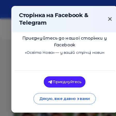
Про портал
Реклама
Контакти
Сторінка на Facebook &
Telegram
Приєднуйтесь до нашої сторінки у
Facebook
Головна
/
Навчальні заклади
/
Ступені
«Освіта Нова» — у вашій стрічці новин
Ступені
Оцінка 0 - 0 голосів
Приєднуйтесь
Дякую, вже давно з вами