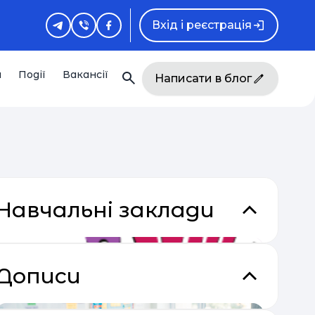
Вхід і реєстрація
и
Події
Вакансії
Написати в блог
Навчальні заклади
кладки
Дописи