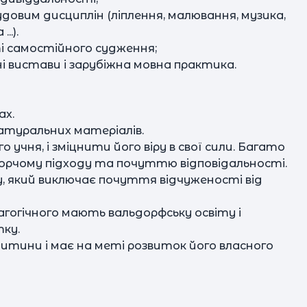
ус
довим дисциплін (ліплення, малювання, музика,
..).
д
і самостійного судження;
МО
ьні вистави і зарубіжна мовна практика.
са
м
ах.
м
 натуральних матеріалів.
д
учня, і зміцнити його віру в свої сили. Багато
ворчому підходу та почуттю відповідальності.
у, який виключає почуття відчуженості від
-
агогічного мають вальдорфську освіту і
ко
по
тку.
дитини і має на меті розвиток його власного
Плут