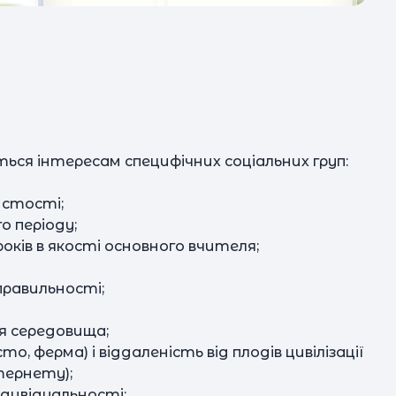
пс
ться інтересам специфічних соціальних груп:
ІДЕЯ пол
р
истості;
го періоду;
оків в якості основного вчителя;
з
д
 правильності;
обо
ф
з
ня середовища;
о, ферма) і віддаленість від плодів цивілізації
ж
тернету);
"М
ндивідуальності;