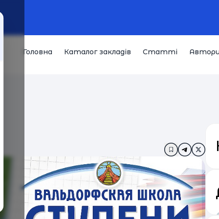
Головна
Каталог закладів
Статті
Автор
Додати в за