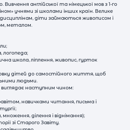
 Вивчення англійської та німецької мов з 1-го
л
ном» учнями зі школами інших країн. Велике
дисциплінам, діти займаються живописом і
к
ом, металом.
∆ 
ли;
се
, логопеда;
зична школа, ліплення, живопис, гурток
г
отовку дітей до самостійного життя, щоб
льними людьми.
 виглядає наступним чином:
авітом, навичками читання, письма і
тургії;
 множення, ділення і віднімання);
торії зі Старого Завіту.
і садівництво.