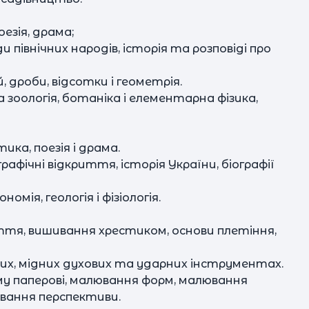
езія, драма;
ди північних народів, історія та розповіді про
дроби, відсотки і геометрія.
а зоологія, ботаніка і елементарна фізика,
ика, поезія і драма.
графічні відкриття, історія України, біографії
номія, геологія і фізіологія.
иття, вишивання хрестиком, основи плетіння,
хових, мідних духових та ударних інструментах.
му паперові, малювання форм, малювання
ювання перспективи.