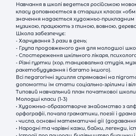
Навчання в школі ведеться російською мовою.
класу доповнюється в старших класах «обмі
значення надається художньо-прикладним 
музикою, працюють з глиною, вовною, дерев
Школа забезпечує:
- Харчування 3 рази в день;
- Група продовженого дня для молодшої шко
- Спостереження шкільного лікаря, психолога
- Різні гуртки (хор, танцювальна студія, му
ракетобудування і багато іншого).
Всі педагогічні зусилля спрямовані на підг
допомогти їм стати соціально-зрілими і ві
Типовий навчальний план початкової школи
Молодші класи (1-3)
• Художньо-образотворче знайомство з алф
орфографії, почала граматики, поезії і драма
• числа, основні математичні дії (додавання,
• Народні та чарівні казки, байки, легенди, іс
• Історії про природу, будівництво будинку 