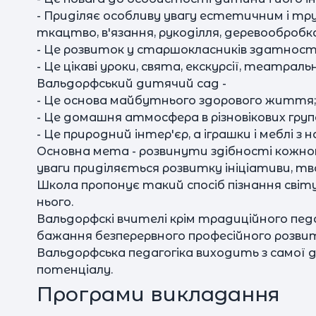
- Приділяє особливу увагу естетичним і тру
ткацтво, в'язання, рукоділля, деревообробка .
- Це розвиток у старшокласників здатност
- Це цікаві уроки, свята, екскурсії, театрал
Вальдорфський дитячий сад -
- Це основа майбутнього здорового життя;
- Це домашня атмосфера в різновікових груп
- Це природний інтер'єр, а іграшки і меблі з
Основна мета - розвинути здібності кожного 
уваги приділяється розвитку ініціативи, т
Школа пропонує такий спосіб пізнання світ
нього.
Вальдорфскі вчителі крім традиційного пед
бажання безперервного професійного розви
Вальдорфська педагогіка виходить з самої 
потенціалу.
Програми викладання