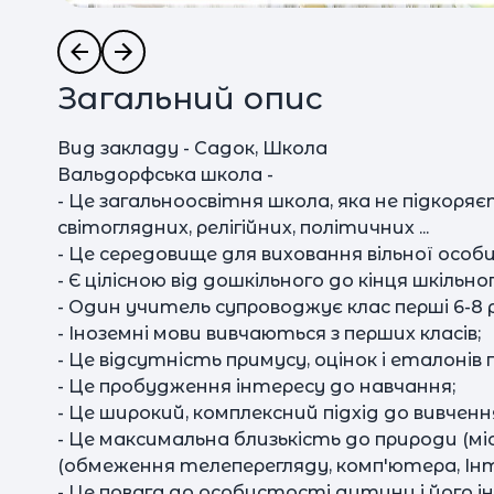
Загальний опис
Вид закладу - Садок, Школа
Вальдорфська школа -
- Це загальноосвітня школа, яка не підкоряє
світоглядних, релігійних, політичних ...
- Це середовище для виховання вільної особ
- Є цілісною від дошкільного до кінця шкільно
- Один учитель супроводжує клас перші 6-8 р
- Іноземні мови вивчаються з перших класів;
- Це відсутність примусу, оцінок і еталонів
- Це пробудження інтересу до навчання;
- Це широкий, комплексний підхід до вивчен
- Це максимальна близькість до природи (міст
(обмеження телеперегляду, комп'ютера, Ін
- Це повага до особистості дитини і його і