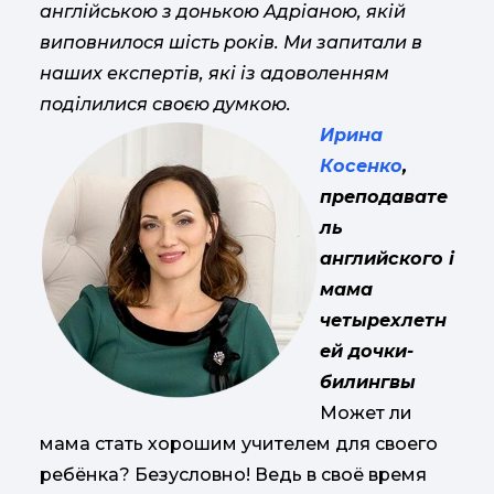
англійською з донькою Адріаною, якій
виповнилося шість років. Ми запитали в
наших експертів, які із адоволенням
поділилися своєю думкою.
Ирина
Косенко
,
преподавате
ль
английского і
мама
четырехлетн
ей дочки-
билингвы
Может ли
мама стать хорошим учителем для своего
ребёнка? Безусловно! Ведь в своё время