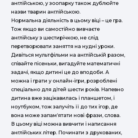
англійською, у зоопарку також дублюйте
назви тварин англійською.
Нормальна діяльність в цьому віці – це гра.
Тож якщо ви самостійно вивчаєте
англійську з шестирічкою, не слід
перетворювати заняття на нудні уроки.
Дивіться мультфільми на англійській разом,
співайте пісеньки, вигадуйте математичні
задачі, якщо дитині це до вподоби. А
можна і грати у онлайн-ігри, розроблені
спеціально для дітей шести років. Напевно
дитина вже зацікавилась і планшетом, і
ноутбуком, тож залучіть її до тих ігор, де
вона може запам’ятати нові фрази, слова.
В цьому віці можна вивчити і написання
англійських літер. Починати з друкованих,