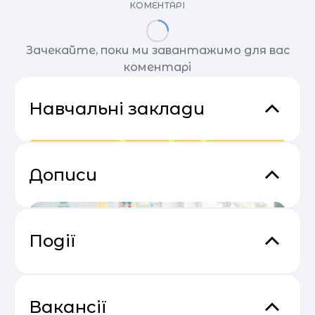
КОМЕНТАРІ
Зачекайте, поки ми завантажимо для вас
коментарі
Навчальні заклади
Дописи
Події
Практичний онлайн-марафон
04.05
“Святковий Email Boost”
Вакансії