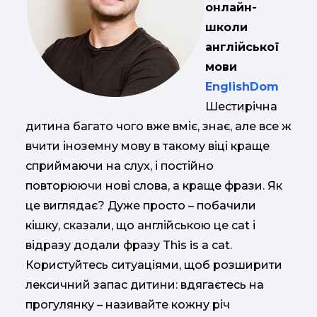
онлайн-
школи
англійської
мови
EnglishDom
Шестирічна
дитина багато чого вже вміє, знає, але все ж
вчити іноземну мову в такому віці краще
сприймаючи на слух, і постійно
повторюючи нові слова, а краще фрази. Як
це виглядає? Дуже просто – побачили
кішку, сказали, що англійською це cat і
відразу додали фразу This is a cat.
Користуйтесь ситуаціями, щоб розширити
лексичний запас дитини: вдягаєтесь на
прогулянку – називайте кожну річ