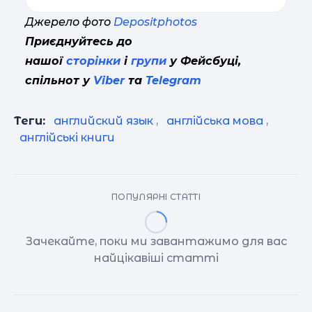
Джерело фото
Depositphotos
Приєднуйтесь до
нашої
сторінки
і
групи
у Фейсбуці,
спільнот у
Viber
та
Telegram
Теги:
английский язык
,
англійська мова
,
англійські книги
ПОПУЛЯРНІ СТАТТІ
Зачекайте, поки ми завантажимо для вас
найцікавіші статті