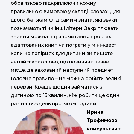
обов’язково підкріплюючи кожну
правильною вимовою у складі, словах. Для
цього батькам слід самим знати, які звуки
позначають ті чи інші літери. Закріплювати
знання можна під час читання простих
адаптованих книг, чи пограти у міні-квест,
коли на папірцях для дитини ви пишете
англійською слово, що позначає певне
місце, де захований наступний предмет.
Головне правило – не можна робити великі
перерви. Краще щодня займатися з
дитиною по 15 хвилин, ніж робити це один
раз на тиждень протягом години.
Ирина
Трофимова,
консультант