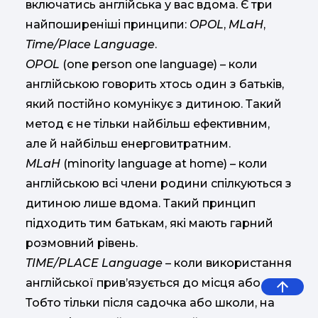
включатись англійська у вас вдома. Є три
найпоширеніші принципи:
OPOL
,
MLaH
,
Time/Place Language
.
OPOL
(one person one language) – коли
англійською говорить хтось один з батьків,
який постійно комунікує з дитиною. Такий
метод є не тільки найбільш ефективним,
але й найбільш енерговитратним.
MLaH
(minority language at home) – коли
англійською всі члени родини спілкуються з
дитиною лише вдома. Такий принцип
підходить тим батькам, які мають гарний
розмовний рівень.
TIME/PLACE Language
– коли використання
англійської прив’язується до місця або часу.
Тобто тільки після садочка або школи, на