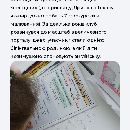
молодших (до прикладу, Яринка з Техасу,
яка віртуозно робить Zoom-уроки з
малювання). За декілька років клуб
розвинувся до масштабів величезного
порталу, де всі учасники стали однією
білінгвальною родиною, в якій діти
невимушено опановують англійську.