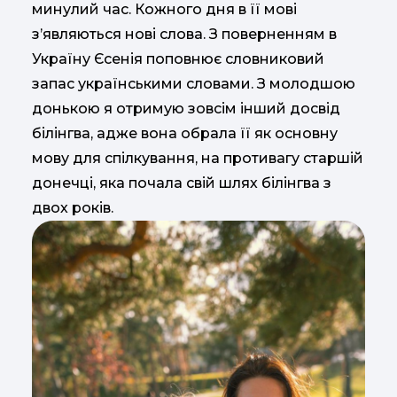
минулий час. Кожного дня в її мові
з’являються нові слова. З поверненням в
Україну Єсенія поповнює словниковий
запас українськими словами. З молодшою
донькою я отримую зовсім інший досвід
білінгва, адже вона обрала її як основну
мову для спілкування, на противагу старшій
донечці, яка почала свій шлях білінгва з
двох років.