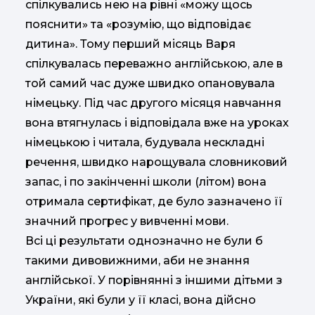
спілкувались нею на рівні «можу щось
пояснити» та «розумію, що відповідає
дитина». Тому перший місяць Варя
спілкувалась переважно англійською, але в
той самий час дуже швидко опановувала
німецьку. Під час другого місяця навчання
вона втягнулась і відповідала вже на уроках
німецькою і читала, будувала нескладні
речення, швидко нарощувала словниковий
запас, і по закінченні школи (літом) вона
отримала сертифікат, де було зазначено її
значний прогрес у вивченні мови.
Всі ці результати однозначно не були б
такими дивовижними, аби не знання
англійської. У порівнянні з іншими дітьми з
України, які були у її класі, вона дійсно