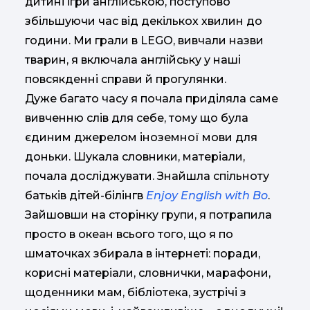
дитині ігри англійською, поступово
збільшуючи час від декількох хвилин до
години. Ми грали в LEGO, вивчали назви
тварин, я включала англійську у наші
повсякденні справи й прогулянки.
Дуже багато часу я почала приділяла саме
вивченню слів для себе, тому що була
єдиним джерелом іноземної мови для
доньки. Шукала словники, матеріали,
почала досліджувати. Знайшла спільноту
батьків дітей-білінгв
Enjoy English with Bo
.
Зайшовши на сторінку групи, я потрапила
просто в океан всього того, що я по
шматочках збирала в інтернеті: поради,
корисні матеріали, словнички, марафони,
щоденники мам, бібліотека, зустрічі з