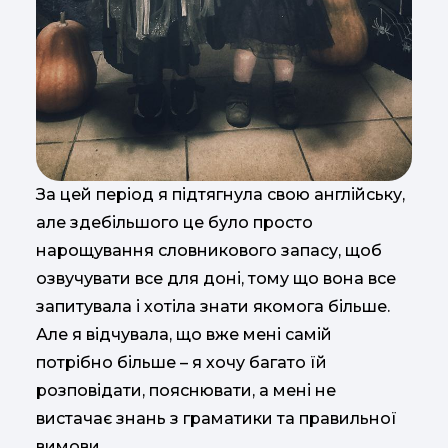
За цей період я підтягнула свою англійську,
але здебільшого це було просто
нарощування словникового запасу, щоб
озвучувати все для доні, тому що вона все
запитувала і хотіла знати якомога більше.
Але я відчувала, що вже мені самій
потрібно більше – я хочу багато їй
розповідати, пояснювати, а мені не
вистачає знань з граматики та правильної
вимови.