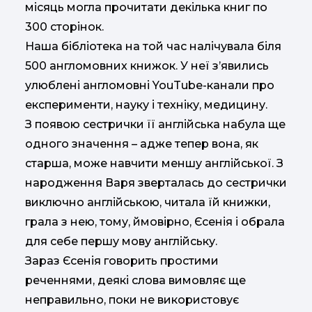
місяць могла прочитати декілька книг по
300 сторінок.
Наша бібліотека на той час налічувала біля
500 англомовних книжок. У неї з’явились
улюблені англомовні YouTube-канали про
експерименти, науку і техніку, медицину.
З появою сестрички її англійська набула ще
одного значення – адже тепер вона, як
старша, може навчити меншу англійської. З
народження Варя зверталась до сестрички
виключно англійською, читала їй книжки,
грала з нею, тому, ймовірно, Єсенія і обрала
для себе першу мову англійську.
Зараз Єсенія говорить простими
реченнями, деякі слова вимовляє ще
неправильно, поки не використовує