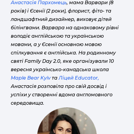
Анастасія Пархомець
, мама Варвари (8
років) і Єсенії (2 роки), флорист, фіто- та
ландшафтний дизайнер, виховує дітей
білінгвами. Варвара на однаковому рівні
володіє англійською та українською
мовами, а у Єсенії основною мовою
спілкування є англійська. На родинному
святі Family Day 2.0, яке організували 10
вересня українсько-канадська школа
Maple Bear Kyiv
та
Ліцей Educator,
Анастасія розповіла про свій досвід і
успіхи у створенні вдома англомовного
середовища.