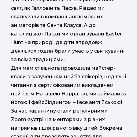
свят, як Гелловін та Пасха. Різдво ми
святкували в компанії англомовних
аніматорів та Санта Клауса. А до
католицької Пасхи ми організували Easter
Hunt на природі, де діти впродовж
декількох годин брали участь у святкуванні
за всіма традиціями.
Для мам спільнота проводила майстер-
класи з залученням нейтів-спікерів, недільні
читання з сертифікованим викладачем
нейтівом Наташею Наррагон, ми займались
йогою і фейсбілдингом – і все англійською!
За час карантину стали регулярними
Zoom-зустрічі з менторами з різних
напрямків і для різного віку дітей. Зокрема
старші діти проводять заняття для