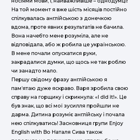
носіями мови, і, найважливіше – однодумці!
На той момент я вже шість місяців постійно
спілкувалась англійською з донечкою
вдома, проте явних результатів не бачила.
Вона начебто мене розуміла, але не
відповідала, або ж робила це українською.
В мене почали опускатися руки,
закрадалися думки, що щось не так роблю
чи занадто мало.
Першу свідому фразу англійською я
пам’ятаю дуже яскраво. Варя зробила свою
справу на горщику і скрикнула: «I did it!». Це
був знак, що всі мої зусилля пройшли не
дарма. Дитина розуміє англійську і почала
нею спілкуватись! Засновниця групи Enjoy
English with Bo Наталя Сива також