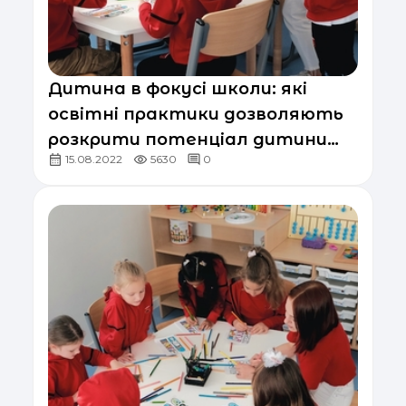
Дитина в фокусі школи: які
освітні практики дозволяють
розкрити потенціал дитини
15.08.2022
5630
0
ще в початковій школі