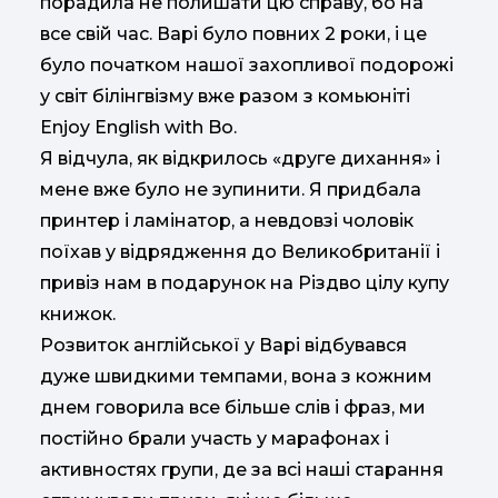
порадила не полишати цю справу, бо на
все свій час. Варі було повних 2 роки, і це
було початком нашої захопливої подорожі
у світ білінгвізму вже разом з комьюніті
Enjoy English with Bo.
Я відчула, як відкрилось «друге дихання» і
мене вже було не зупинити. Я придбала
принтер і ламінатор, а невдовзі чоловік
поїхав у відрядження до Великобританії і
привіз нам в подарунок на Різдво цілу купу
книжок.
Розвиток англійської у Варі відбувався
дуже швидкими темпами, вона з кожним
днем говорила все більше слів і фраз, ми
постійно брали участь у марафонах і
активностях групи, де за всі наші старання