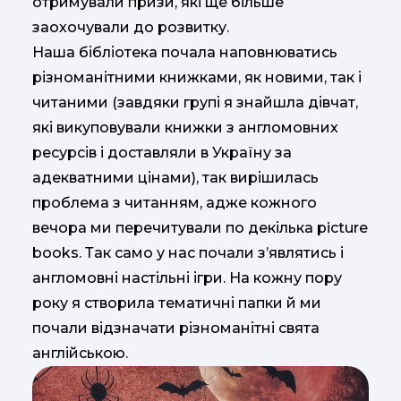
отримували призи, які ще більше
заохочували до розвитку.
Наша бібліотека почала наповнюватись
різноманітними книжками, як новими, так і
читаними (завдяки групі я знайшла дівчат,
які викуповували книжки з англомовних
ресурсів і доставляли в Україну за
адекватними цінами), так вирішилась
проблема з читанням, адже кожного
вечора ми перечитували по декілька picture
books. Так само у нас почали з’являтись і
англомовні настільні ігри. На кожну пору
року я створила тематичні папки й ми
почали відзначати різноманітні свята
англійською.