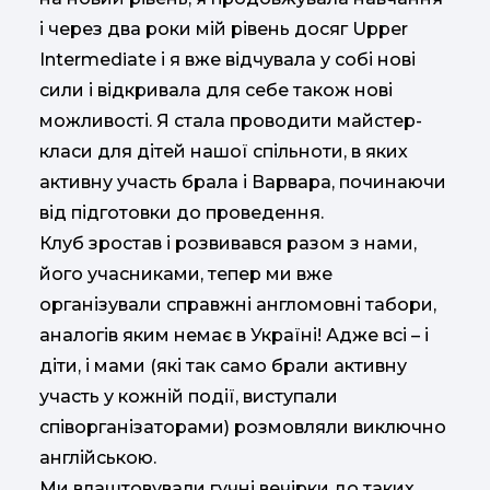
і через два роки мій рівень досяг Upper
Intermediate і я вже відчувала у собі нові
сили і відкривала для себе також нові
можливості. Я стала проводити майстер-
класи для дітей нашої спільноти, в яких
активну участь брала і Варвара, починаючи
від підготовки до проведення.
Клуб зростав і розвивався разом з нами,
його учасниками, тепер ми вже
організували справжні англомовні табори,
аналогів яким немає в Україні! Адже всі – і
діти, і мами (які так само брали активну
участь у кожній події, виступали
співорганізаторами) розмовляли виключно
англійською.
Ми влаштовували гучні вечірки до таких