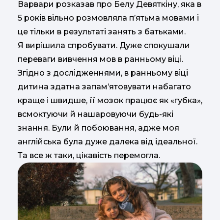
Варвари розказав про Белу Девяткіну, яка в
5 років вільно розмовляла п’ятьма мовами і
це тільки в результаті занять з батьками.
Я вирішила спробувати. Дуже спокушали
переваги вивчення мов в ранньому віці.
Згідно з дослідженнями, в ранньому віці
дитина здатна запам’ятовувати набагато
краще і швидше, її мозок працює як «губка»,
всмоктуючи й нашаровуючи будь-які
знання. Були й побоювання, адже моя
англійська була дуже далека від ідеальної.
Та все ж таки, цікавість перемогла.