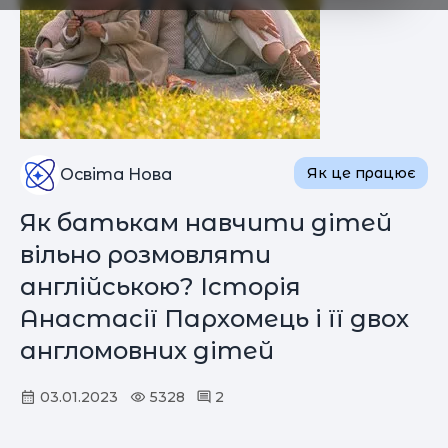
Як це працює
Освіта Нова
Як батькам навчити дітей
вільно розмовляти
англійською? Історія
Анастасії Пархомець і її двох
англомовних дітей
03.01.2023
5328
2