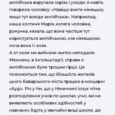
англійська виручала скрізь і усюди, я навіть
говорила чоловіку: «Навіщо вчити німецьку,
якщо тут всюди англійська». Наприклад,
наша хостиня Марія, колега чоловіка,
румунка, казала, що вона частіше тут
користується англійською, ніж німецькою,
хоча вона її знає.
А от коли ми вийняли житло неподалік
Мюнхену, в Інгольштадті, справи з
англійською були трошки гірші. Це
пояснюється тим, що більшість жителів
цього баварського міста працює в концерні
«Ауді». Річ у тім, що у Німеччині існує чітке
розподілення учнів по школах. учні, які не
виявляють особливих здібностей у
навчанні, йдуть у звичайні вищі школи, де