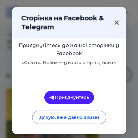
Сторінка на Facebook &
Telegram
Головна
/
Статті
/
Як батькам навчити дітей вільно
розмовляти англійською? Історія Анастасії
Приєднуйтесь до нашої сторінки у
Пархомець і її двох англомовних дітей
Facebook
«Освіта Нова» — у вашій стрічці новин
Приєднуйтесь
Дякую, вже давно з вами