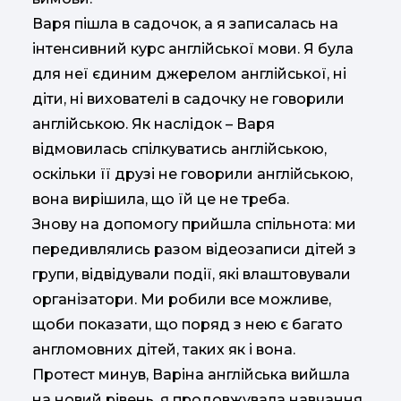
Варя пішла в садочок, а я записалась на
інтенсивний курс англійської мови. Я була
для неї єдиним джерелом англійської, ні
діти, ні вихователі в садочку не говорили
англійською. Як наслідок – Варя
відмовилась спілкуватись англійською,
оскільки її друзі не говорили англійською,
вона вирішила, що їй це не треба.
Знову на допомогу прийшла спільнота: ми
передивлялись разом відеозаписи дітей з
групи, відвідували події, які влаштовували
організатори. Ми робили все можливе,
щоби показати, що поряд з нею є багато
англомовних дітей, таких як і вона.
Протест минув, Варіна англійська вийшла
на новий рівень, я продовжувала навчання