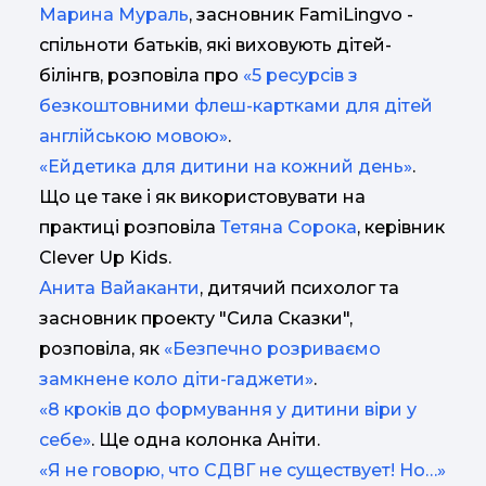
Марина Мураль
, засновник FamiLingvo -
спільноти батьків, які виховують дітей-
білінгв, розповіла про
«5 ресурсів з
безкоштовними флеш-картками для дітей
англійською мовою»
.
«Ейдетика для дитини на кожний день»
.
Що це таке і як використовувати на
практиці розповіла
Тетяна Сорока
, керівник
Clever Up Kids.
Анита Вайаканти
, дитячий психолог та
засновник проекту "Сила Сказки",
розповіла, як
«Безпечно розриваємо
замкнене коло діти-гаджети»
.
«8 кроків до формування у дитини віри у
себе»
. Ще одна колонка Аніти.
«Я не говорю, что СДВГ не существует! Но…»