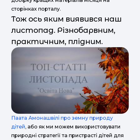
добірку кращих матеріалів місяця на
сторінках порталу.
Тож ось яким виявився наш
листопад. Різнобарвним,
практичним, плідним.
Паата Амонашвілі про земну природу
дітей
, або як ми можем використовувати
природні стратегії та пристрасті дітей для