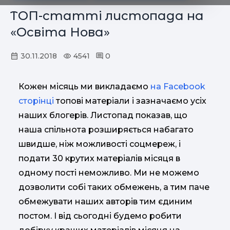
ТОП-статті листопада на
«Освіта Нова»
30.11.2018
4541
0
Кожен місяць ми викладаємо
на Facebook
сторінці
топові матеріали і зазначаємо усіх
наших блогерів. Листопад показав, що
наша спільнота розширяється набагато
швидше, ніж можливості соцмереж, і
подати 30 крутих матеріалів місяця в
одному пості неможливо. Ми не можемо
дозволити собі таких обмежень, а тим паче
обмежувати наших авторів тим єдиним
постом. І від сьогодні будемо робити