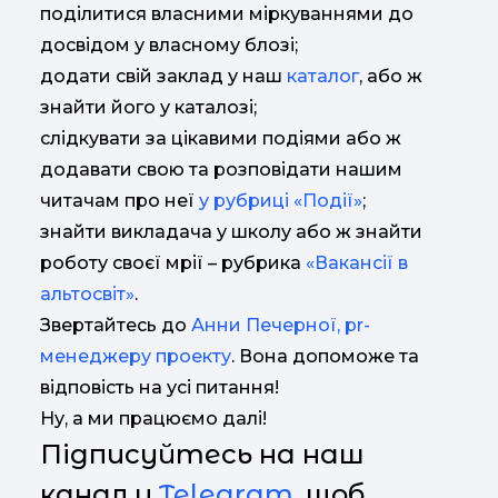
поділитися власними міркуваннями до
досвідом у власному блозі;
додати свій заклад у наш
каталог
, або ж
знайти його у каталозі;
слідкувати за цікавими подіями або ж
додавати свою та розповідати нашим
читачам про неї
у рубриці «Події»
;
знайти викладача у школу або ж знайти
роботу своєї мрії – рубрика
«Вакансії в
альтосвіт»
.
Звертайтесь до
Анни Печерної, pr-
менеджеру проекту
. Вона допоможе та
відповість на усі питання!
Ну, а ми працюємо далі!
Підписуйтесь на наш
канал у
Telegram
,
щоб