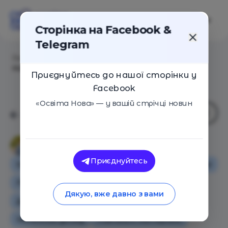
Сторінка на Facebook &
Telegram
Головна
/
Статті
/
ТОП-статті листопада на «Освіта
Нова»
Приєднуйтесь до нашої сторінки у
Facebook
«Освіта Нова» — у вашій стрічці новин
Ірина Порецька
Приєднуйтесь
Особистий досвід
Основи
Освіта в Україні
Поради
Оглядові статті
Дякую, вже давно з вами
Додаткова освіта для дітей
Іноземний досвід
Навчальні матеріали