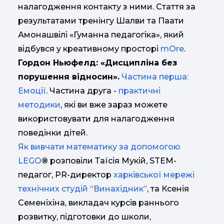
налагодження контакту з ними. Стаття за
результатами тренінгу Шалви та Паати
Амонашвілі «Гуманна педагогіка», який
відбувся у креативному просторі
mOre
.
Гордон Ньюфелд: «Дисципліна без
порушення відносин».
Частина перша:
Емоції
. Частина друга -
практичні
методики
, які ви вже зараз можете
використовувати для налагодження
поведінки дітей.
Як вивчати математику за допомогою
LEGO
®
розповіли Таїсія Мукій, STEM-
педагог, PR-директор
харківської мережі
технічних студій “Винахідник”
,
та Ксенія
Семеніхіна, викладач курсів раннього
розвитку, підготовки до школи,