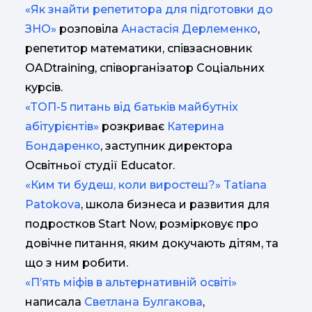
«Як знайти репетитора для підготовки до
ЗНО»
розповіла
Анастасія Дерлеменко
,
репетитор математики, співзасновник
OADtraining, співорганізатор Соціальних
курсів.
«ТОП-5 питань від батьків майбутніх
абітурієнтів»
розкриває
Катерина
Бондаренко
, заступник директора
Освітньої студії Educator.
«Ким ти будеш, коли виростеш?»
Tatiana
Patokova
, школа бизнеса и развития для
подростков Start Now, розмірковує про
довічне питання, яким докучають дітям, та
що з ним робити.
«П’ять міфів в альтернативній освіті»
написала
Светлана Булгакова
,