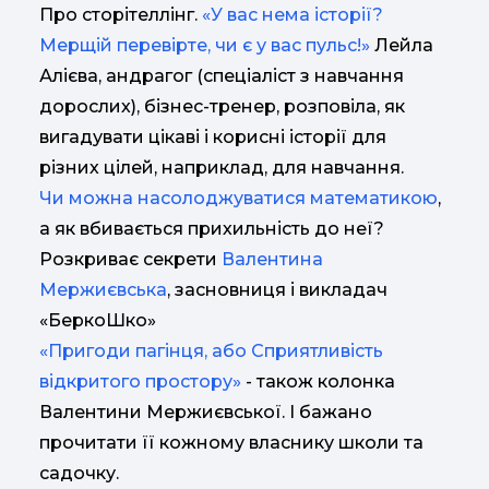
Про сторітеллінг.
«
У вас нема історії?
Мерщій перевірте, чи є у вас пульс!
»
Лейла
Ал
іє
ва, андрагог (
спеціаліст з навчання
дорослих
), б
і
знес-тренер
, розповіла, як
вигадувати цікаві і корисні історії для
різних цілей
, наприклад, для навчання.
Чи можна насолоджуватися математикою
,
а як вбивається прихильність до неї?
Розкриває секрети
Валентина
Мержиєвська
, засновниця і викладач
«БеркоШко»
«Пригоди пагінця, або Сприятливість
відкритого простору»
- також колонка
Валентини Мержиєвської. І бажано
прочитати її кожному власнику школи та
садочку.