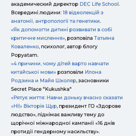
академический директор
DEC Life School
.
Всередині людини:
18 відеолекцій з
анатомії, антропології та генетики
.
«Як допомогти дитині розвивати в собі
критичне мислення»
, розповіла
Татьяна
Коваленко
, психолог, автор блогу
Popyatam.
«4 причини, чому дітей варто навчати
китайської мови»
розповіли
Илона
Родзина и Майя Школяр
, засновники
Secret Place "Kukushka"
«Рятує життя: Навчи доньку вчасно сказати
«Ні!»
Вікторія Щур
, президент ГО «Здорове
людство», піднімає важливу тему до
щорічної міжнародної кампанії «16 днів
протидії гендерному насильству».