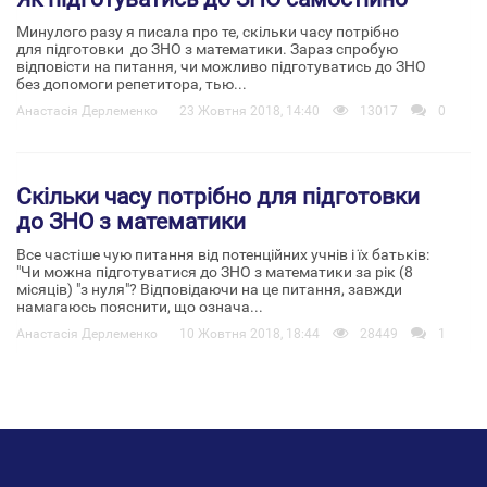
Минулого разу я писала про те, скільки часу потрібно
для підготовки до ЗНО з математики. Зараз спробую
відповісти на питання, чи можливо підготуватись до ЗНО
без допомоги репетитора, тью...
Анастасія Дерлеменко
23 Жовтня 2018, 14:40
13017
0
Скільки часу потрібно для підготовки
до ЗНО з математики
Все частіше чую питання від потенційних учнів і їх батьків:
"Чи можна підготуватися до ЗНО з математики за рік (8
місяців) "з нуля"? Відповідаючи на це питання, завжди
намагаюсь пояснити, що означа...
Анастасія Дерлеменко
10 Жовтня 2018, 18:44
28449
1