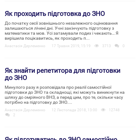
Як проходить підготовка до ЗНО
До початку сесії зовнішнього незалежного оцінювання
залишаються лічені дні. Учні закінчують підготовку з
математики та мов. Усі затамували подих і чекають… Я
вирішила поцікавитись, як проходить п...
Анастасія Дерлеменко
17 Травня 2019, 15:19
3713
0
Як знайти репетитора для підготовки
до ЗНО
Минулого разу я розповідала про реалії самостійної
підготовки до ЗНО та складнощі, які можуть виникнути на
шляху до омріяного ВНЗ, а перед цим, про те, скільки часу
потрібно на підготовку до ЗНО....
Анастасія Дерлеменко
12 Листопада 2018, 13:00
12748
2
Як підготуватись до ЗНО самостійно