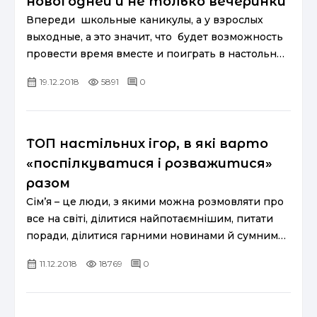
новогодней и не только вечеринки
Впереди школьные каникулы, а у взрослых
выходные, а это значит, что будет возможность
провести время вместе и поиграть в настольные
игры в форматах дети с детьми, дети со взросл...
19.12.2018
5891
0
ТОП настільних ігор, в які варто
«поспілкуватися і розважитися»
разом
Сім’я – це люди, з якими можна розмовляти про
все на світі, ділитися найпотаємнішим, питати
поради, ділитися гарними новинами й сумними,
святкувати перемогу та розділити поразку,
11.12.2018
18769
0
чекати на б...