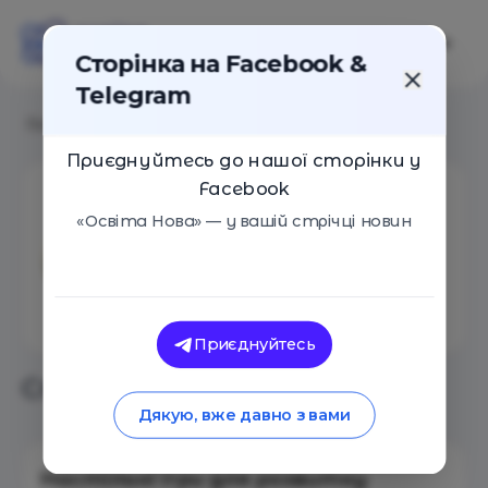
Сторінка на Facebook &
Telegram
Головна
/
Aвтори
/
Вікторія Козумляк
Приєднуйтесь до нашої сторінки у
Facebook
Вікторія Козумляк
«Освіта Нова» — у вашій стрічці новин
Кількість статей: 4
Приєднуйтесь
Статті автора
Дякую, вже давно з вами
Настільні ігри для розвитку