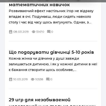
математичних навичок
Розвиваючий ефект настільних ігор не відразу
впадає в очі. Подумаєш, люди сидять навколо
столу і час від часу щось вигукують. Однак, з
точки зору науки, користь настолок така ж
08.03.2019
13470
0
велика, як і стопк...
Що подарувати дівчинці 5-10 років
Кожна жінка чи дівчина у душі завжди
залишається дитиною, і як у кожної дитини в неї
є бажання створити щось особливе,
розфарбувати цей світ по-новому, змішуючи
10.03.2019
10538
0
кольори і міксуючи поняття і почут...
29 игр для незабываемой