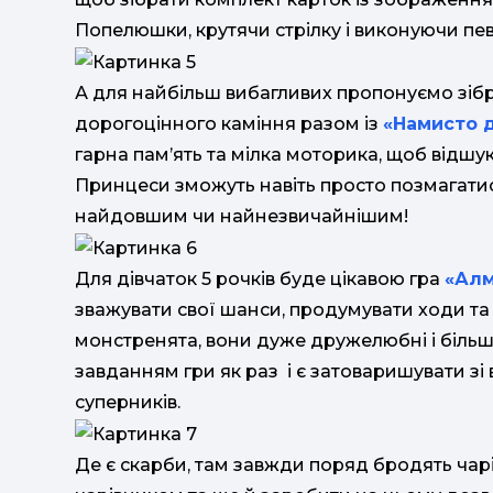
Попелюшки, крутячи стрілку і виконуючи певн
А для найбільш вибагливих пропонуємо зібр
дорогоцінного каміння разом із
«Намисто 
гарна пам’ять та мілка моторика, щоб відшу
Принцеси зможуть навіть просто позмагатис
найдовшим чи найнезвичайнішим!
Для дівчаток 5 рочків буде цікавою гра
«Алм
зважувати свої шанси, продумувати ходи та 
монстренята, вони дуже дружелюбні і більш 
завданням гри як раз і є затоваришувати зі 
суперників.
Де є скарби, там завжди поряд бродять чарі