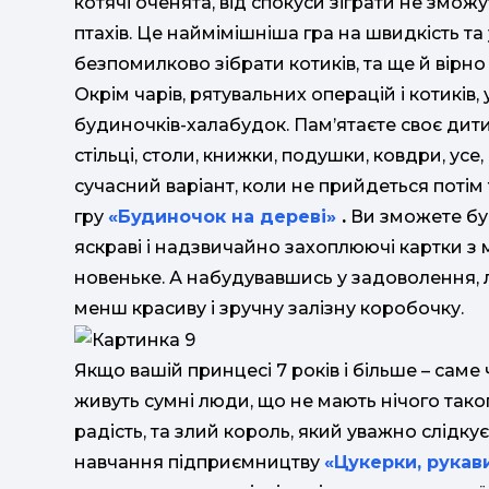
котячі оченята, від спокуси зіграти не зможу
птахів. Це наймімішніша гра на швидкість та
безпомилково зібрати котиків, та ще й вірн
Окрім чарів, рятувальних операцій і котиків
будиночків-халабудок. Пам’ятаєте своє дитин
стільці, столи, книжки, подушки, ковдри, ус
сучасний варіант, коли не прийдеться потім т
гру
«Будиночок на дереві»
.
Ви зможете бу
яскраві і надзвичайно захоплюючі картки 
новеньке. А набудувавшись у задоволення, ле
менш красиву і зручну залізну коробочку.
Якщо вашій принцесі 7 років і більше – саме 
живуть сумні люди, що не мають нічого таког
радість, та злий король, який уважно слідкує,
навчання підприємництву
«Цукерки, рукав