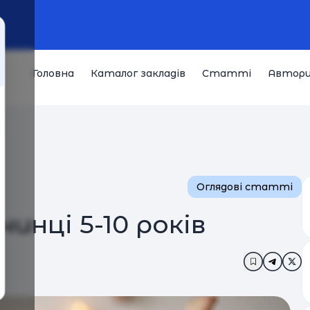
Головна
Каталог закладів
Статті
Автор
в
Оглядові статті
инці 5-10 років
Додати в з