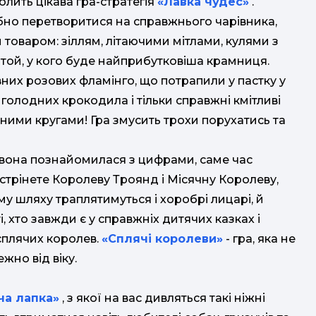
лить цікава гра-стратегія
«Лавка чудес»
​​
​​​​.
трібно перетворитися на справжнього чарівника,
 товаром: зіллям, літаючими мітлами, кулями з
той, у кого буде найприбутковіша крамниця.
вних розових фламінго, що потрапили у пастку у
голодних крокодила і тільки справжні кмітливі
ними кругами! Гра змусить трохи порухатись та
і вона познайомилася з цифрами, саме час
устрінете Королеву Троянд і Місячну Королеву,
у шляху траплятимуться і хоробрі лицарі, й
ті, хто завжди є у справжніх дитячих казках і
сплячих королев.
«Сплячі королеви»
- гра, яка не
но від віку.
яча лапка»
​
​​​​​​, з якої на вас дивляться такі ніжні