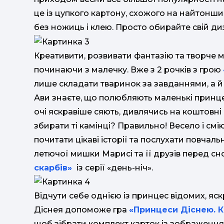
це із цупкого картону, схожого на найтонши
без ножиць і клею. Просто обирайте свій диз
Креативити, розвивати фантазію та творче м
починаючи з малечку. Вже з 2 рочків з грою
лише складати тваринок за завданнями, а й 
Ави знаєте, що полюбляють маленькі принцес
очі яскравіше сяють, дивлячись на коштовні 
збирати ті камінці? Правильно! Весело і смі
почитати цікаві історії та послухати повчал
летючої мишки Марисі та її друзів перед сно
скарбів»
із серії «день-ніч».
Відчути себе однією із принцес відомих, яс
Діснея допоможе гра
«Принцеси Діснею. 
щоб зібрати комплект карток із зображення