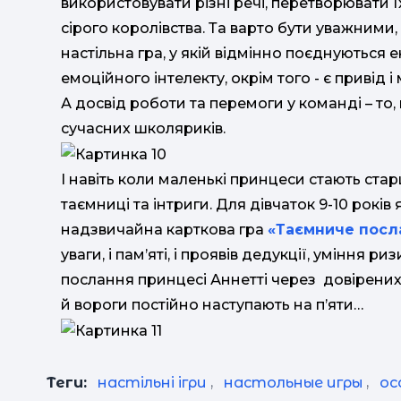
використовувати різні речі, перетворювати 
сірого королівства. Та варто бути уважними
настільна гра, у якій відмінно поєднуються 
емоційного інтелекту, окрім того - є привід 
А досвід роботи та перемоги у команді – то
сучасних школяриків.
І навіть коли маленькі принцеси стають ста
таємниці та інтриги. Для дівчаток 9-10 рок
надзвичайна карткова гра
«Таємниче посл
уваги, і пам’яті, і проявів дедукції, уміння р
послання принцесі Аннетті через довірених
й вороги постійно наступають на п’яти…
Теги:
настільні ігри
,
настольные игры
,
ос