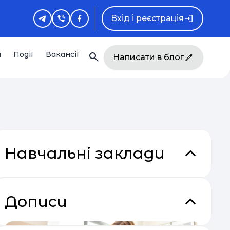
Вхід і реєстрація
и
Події
Вакансії
Написати в блог
Навчальні заклади
Дописи
акладки