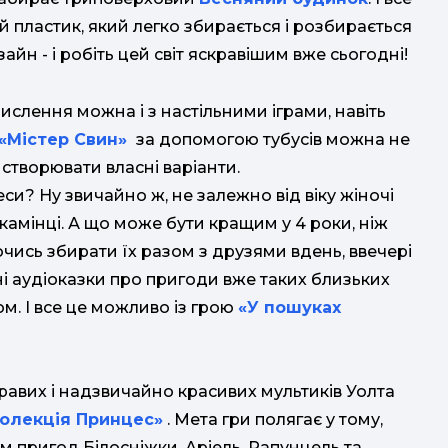
й пластик, який легко збирається і розбирається
айн - і робіть цей світ яскравішим вже сьогодні!
ислення можна і з настільними іграми, навіть
«Містер Свин»
за допомогою тубусів можна не
створювати власні варіанти.
и? Ну звичайно ж, не залежно від віку жіночі
камінці. А що може бути кращим у 4 роки, ніж
ючись збирати їх разом з друзями вдень, ввечері
ьні аудіоказки про пригоди вже таких близьких
м. І все це можливо із грою
«У пошуках
кравих і надзвичайно красивих мультиків Уолта
Колекція Принцес»
​​​​.​ Мета гри полягає у тому,
м пригод Білосніжки, Аріель, Рапунцель та