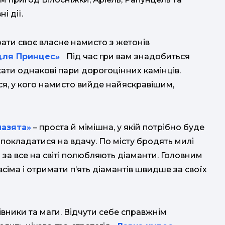
і дії.
ати своє власне намисто з жетонів
для Принцес»
Під час гри вам знадобиться
кати однакові пари дорогоцінних камінців.
я, у кого намисто вийде найяскравішим,
азята»
– проста й мімішна, у якій потрібно буде
покладатися на вдачу. По місту бродять милі
за все на світі полюбляють діаманти. Головним
всіма і отримати п’ять діамантів швидше за своїх
вники та маги. Відчути себе справжнім