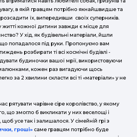
ть втриматися навіть любителі собак, гризунів та
 увагу, в якій гравцям потрібно якнайшвидше та
о розсадити їх, випередивши своїх суперників.
, у житті кожної дитини завжди є місце для
ство? У хід, як будівельні матеріали, йшли
е, що попадалося під руки. Пропонуємо вам
иждень розбирати ті всі космічні будівлі -
дувати будиночки вашої мрії, використовуючи
з малюнками, кожен раз вигадуючи щось
гко за 2 хвилини скласти всі ті «матеріали» у не
час рятувати чарівне сіре королівство, у якому
о, що змогло б викликати у них веселощі і
 щоб усе так і залишалося. У сімейній грі з
ички, гроші»
​​​
​​​​саме гравцям потрібно буде