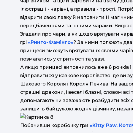
чарівником та ще й заробити на цьому дозво
Ілюстрації - чарівні, а правила - прості. По
відкрити свою лавку й наповнити її магічним
передбаченнями та іншими чарами. Виграє 
Згадали про чари, а як щодо врятувати чарі
грі
«Ринго-Фамінго»
? За ними полюють два 
принцеси зможуть врятувати їх своїми чарів
позмагатись у спритності та увазі.
А якщо принцесі виповнилось вже 6 рочків 
відправитися у казкове королівство, де ви з
Шахового Короля і Короля Печива. На вашом
страшні дракони, і веселі блазні, словом всі 
допомагають чи заважають розбудити всіх 
залишить байдужою жодну дівчинку, незалеж
Побачивши коробочку гри
«Kitty Paw. Кот