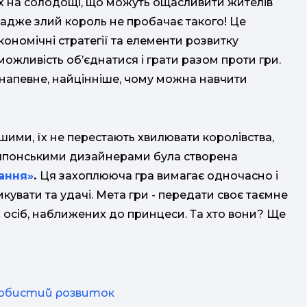
їх на солодощі, що можуть ощасливити жителів
, адже злий король не пробачає такого! Це
економічні стратегії та елементи розвитку
і можливість об’єднатися і грати разом проти гри.
, напевне, найцінніше, чому можна навчити
ршими, їх не перестають хвилювати королівства,
ів японськими дизайнерами була створена
ання»
.
Ця захоплююча гра вимагає одночасно і
изикувати та удачі. Мета гри - передати своє таємне
 осіб, наближених до принцеси. Та хто вони? Ще
обистий розвиток