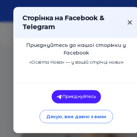
Про портал
Реклама
Контакти
Сторінка на Facebook &
Telegram
Приєднуйтесь до нашої сторінки у
Facebook
Головна
/
Статті
/
Що подарувати дівчинці 5-10 рокі
«Освіта Нова» — у вашій стрічці новин
Вікторія Козумляк
Що подарувати дівч
Приєднуйтесь
10.03.2019
10533
0
Дякую, вже давно з вами