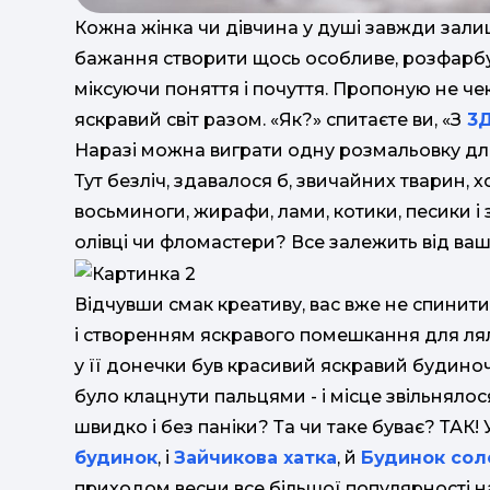
Кожна жінка чи дівчина у душі завжди залиш
бажання створити щось особливе, розфарбув
міксуючи поняття і почуття. Пропоную не че
яскравий світ разом. «Як?» спитаєте ви, «З
3
Наразі можна виграти одну розмальовку для 
Тут безліч, здавалося б, звичайних тварин, х
восьминоги, жирафи, лами, котики, песики і
олівці чи фломастери? Все залежить від вашо
Відчувши смак креативу, вас вже не спинити
і створенням яскравого помешкання для ляле
у її донечки був красивий яскравий будино
було клацнути пальцями - і місце звільнялося
швидко і без паніки? Та чи таке буває? ТАК! 
будинок
, і
Зайчикова хатка
, й
Будинок сол
приходом весни все більшої популярності 