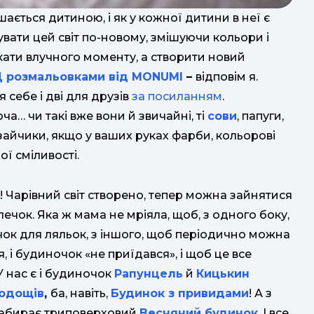
ається дитиною, і як у кожної дитини в неї є
ати цей світ по-новому, змішуючи кольори і
кати влучного моменту, а створити новий
Д розмальовками від MONUMI
–
відповім я.
себе і дві для друзів
за посиланням
.
оча… чи такі вже вони й звичайні, ті
сови
, папуги,
 зайчики, якщо у ваших руках фарби, кольорові
ї сміливості.
! Чарівний світ створено, тепер можна зайнятися
чок. Яка ж мама не мріяла, щоб, з одного боку,
чок для ляльок, з іншого, щоб періодично можна
, і будиночок «не приїдався», і щоб це все
У нас є і будиночок
Рапунцель
й
Кицькин
одощів
,
ба, навіть,
Будинок з привидами
! А з
набирає триповерховий
Весняний будинок
. І все