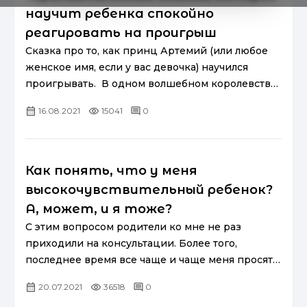
научит ребенка спокойно
реагировать на проигрыш
Сказка про то, как принц Артемий (или любое
женское имя, если у вас девочка) научился
проигрывать. В одном волшебном королевстве
жил маленький принц и звали его Артемий
16.08.2021
15041
0
(любое другое имя)....
Как понять, что у меня
высокочувствительный ребенок?
А, может, и я тоже?
С этим вопросом родители ко мне не раз
приходили на консультации. Более того,
последнее время все чаще и чаще меня просят
прокомментировать это явление. Ну что ж,
20.07.2021
36518
0
давайте разбираться вместе. Вы...