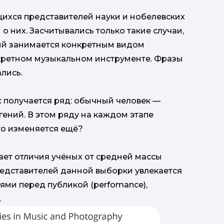
хся представителей науки и нобелевских
ви
о них. Засчитывались только такие случаи,
ёный занимается конкретным видом
нкретном музыкальном инструменте. Фразы
лись.
ас получается ряд: обычный человек —
ний. В этом ряду на каждом этапе
то изменяется ещё?
ает отличия учёных от средней массы
представителей данной выборки увлекается
ями перед публикой (perfomance),
.