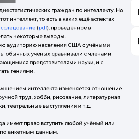
днестатистических граждан по интеллекту. Но
от интеллект, то есть в каких ещё аспектах
сследование
(
pdf
), проведённое в
елать некоторые выводы.
ую аудиторию населения США с учёными
дь, обычных учёных сравнивали с членами
дающимися представителями науки, и с
п
тать гениями.
2
овышением интеллекта изменяется отношение
нап
учной труд, хобби, рисование, литературная
и, театральные выступления и т.д.
ре
да имеет право вступить любой учёный или
 по анкетным данным.
п