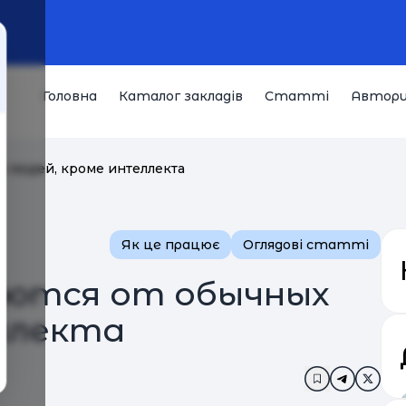
Головна
Каталог закладів
Статті
Автор
х людей, кроме интеллекта
Як це працює
Оглядові статті
аются от обычных
ллекта
Додати в за