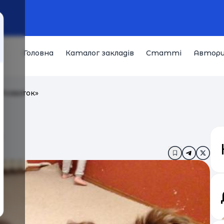
Головна
Каталог закладів
Статті
Автор
Розвиток»
»
Додати в за