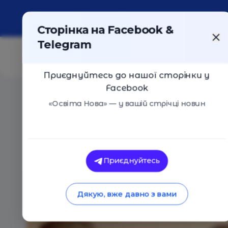
Про портал
Реклама
Контакти
Сторінка на Facebook &
Telegram
Приєднуйтесь до нашої сторінки у
Facebook
Головна
/
Навчальні заклади
/
Корекційний центр «
«Освіта Нова» — у вашій стрічці новин
Корекційний центр «Розвиток
Оцінка 0 - 0 голосів
Приєднуйтесь
Дякую, вже давно з вами