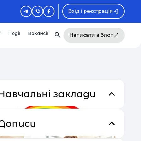
Вхід і реєстрація
и
Події
Вакансії
Написати в блог
Навчальні заклади
кладки
Дописи