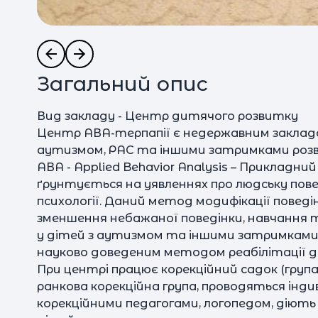
Загальний опис
Вид закладу - Центр дитячого розвитку
Центр АВА-терпапії є недержавним закладо
аутизмом, РАС та іншими затримками розв
АВА - Applied Behavior Analysis – Прикладний
ґрунтується на уявленнях про людську повед
психології. Даний метод модифікації пове
зменшення небажаної поведінки, навчання 
у дітей з аутизмом та іншими затримками
науково доведеним методом реабілітації д
При центрі працює корекційний садок (група 
ранкова корекційна група, проводяться інд
корекційними педагогами, логопедом, діють 