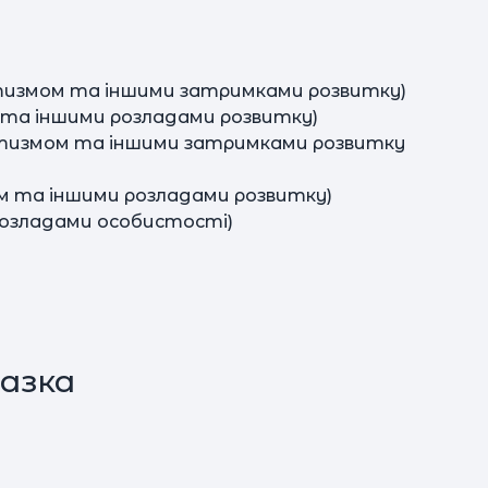
аутизмом та іншими затримками розвитку)
м та іншими розладами розвитку)
аутизмом та іншими затримками розвитку
ом та іншими розладами розвитку)
з розладами особистості)
азка