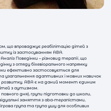
м, що впроваджує реабілітацію дітей з
итку із застосуванням АВА.
 Аналіз Поведінки – різновид терапії, що
інку з огляду біхевіорального напрямку
дінки ефективно застосовується для
та узагальнення адаптивних і мовних навичок
 розвитку. АВА є на даний момент єдиним
ітей з аутизмом.
повного дня), групи підготовки до школи,
ивідуальні заняття з aba-терапістами,
ігрова група та група ушу для особливих