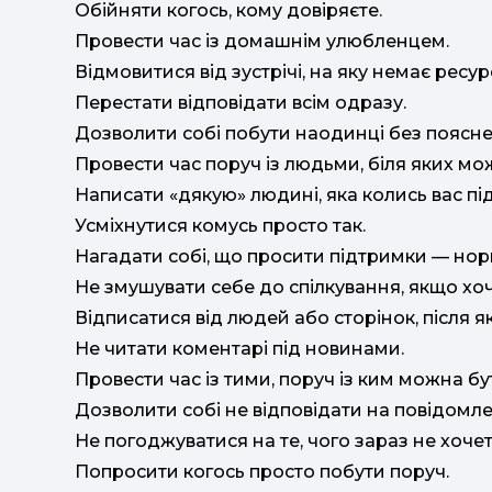
Обійняти когось, кому довіряєте.
Провести час із домашнім улюбленцем.
Відмовитися від зустрічі, на яку немає ресур
Перестати відповідати всім одразу.
Дозволити собі побути наодинці без поясне
Провести час поруч із людьми, біля яких мо
Написати «дякую» людині, яка колись вас пі
Усміхнутися комусь просто так.
Нагадати собі, що просити підтримки — но
Не змушувати себе до спілкування, якщо хоч
Відписатися від людей або сторінок, після я
Не читати коментарі під новинами.
Провести час із тими, поруч із ким можна б
Дозволити собі не відповідати на повідомл
Не погоджуватися на те, чого зараз не хочет
Попросити когось просто побути поруч.