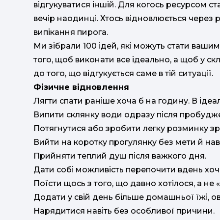
відгукуватися іншій. Для когось ресурсом ста
вечір наодинці. Хтось відновлюється через ру
випікання пирога.
Ми зібрали 100 ідей, які можуть стати ваш
того, щоб виконати все ідеально, а щоб у с
до того, що відгукується саме в тій ситуації.
Фізичне відновлення
Лягти спати раніше хоча б на годину. В ідеал
Випити склянку води одразу після пробудж
Потягнутися або зробити легку розминку зр
Вийти на коротку прогулянку без мети й нав
Прийняти теплий душ після важкого дня.
Дати собі можливість перепочити вдень хоча
Поїсти щось з того, що давно хотілося, а не 
Додати у свій день більше домашньої їжі, ов
Нарядитися навіть без особливої причини.