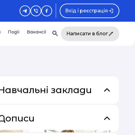
Вхід і реєстрація
и
Події
Вакансії
Написати в блог
Навчальні заклади
Дописи
кладки