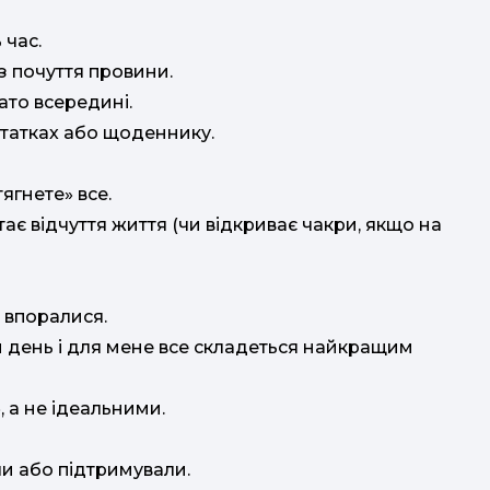
 час.
з почуття провини.
ато всередині.
нотатках або щоденнику.
ягнете» все.
ає відчуття життя (чи відкриває чакри, якщо на
і впоралися.
й день і для мене все складеться найкращим
 а не ідеальними.
ли або підтримували.