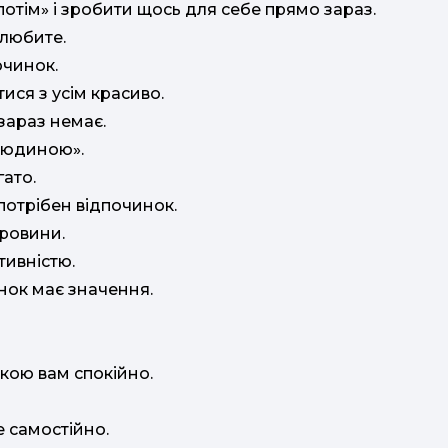
потім» і зробити щось для себе прямо зараз.
 любите.
очинок.
ися з усім красиво.
зараз немає.
 людиною».
ато.
потрібен відпочинок.
провини.
тивністю.
нок має значення.
кою вам спокійно.
е самостійно.