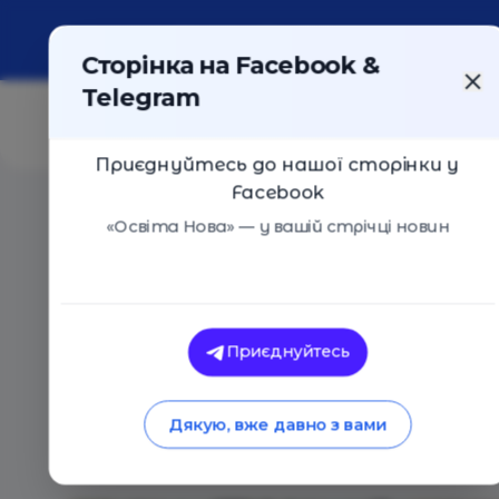
Про портал
Реклама
Контакти
Сторінка на Facebook &
Telegram
Приєднуйтесь до нашої сторінки у
Facebook
Головна
/
Статті
/
Для тих, хто втомився бути сильни
«Освіта Нова» — у вашій стрічці новин
Анна Печерна
Для тих, хто втом
Приєднуйтесь
100 способів підтр
Дякую, вже давно з вами
21.05.2026
665
0