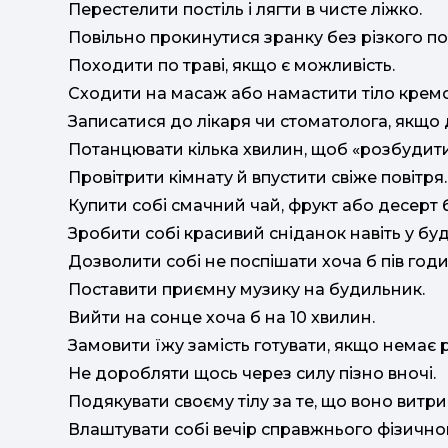
Перестелити постіль і лягти в чисте ліжко.
Повільно прокинутися зранку без різкого пос
Походити по траві, якщо є можливість.
Сходити на масаж або намастити тіло кремо
Записатися до лікаря чи стоматолога, якщо 
Потанцювати кілька хвилин, щоб «розбудити»
Провітрити кімнату й впустити свіже повітря.
Купити собі смачний чай, фрукт або десерт 
Зробити собі красивий сніданок навіть у буд
Дозволити собі не поспішати хоча б пів годи
Поставити приємну музику на будильник.
Вийти на сонце хоча б на 10 хвилин.
Замовити їжу замість готувати, якщо немає 
Не доробляти щось через силу пізно вночі.
Подякувати своєму тілу за те, що воно витр
Влаштувати собі вечір справжнього фізичног