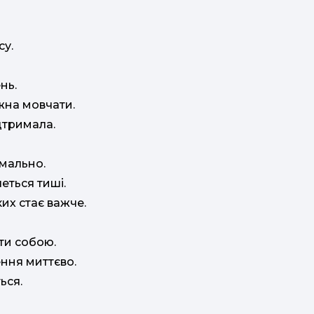
су.
нь.
жна мовчати.
дтримала.
рмально.
еться тиші.
ких стає важче.
ути собою.
ення миттєво.
ься.