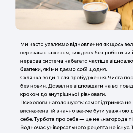
Ми часто уявляємо відновлення як щось вели
перезавантаження, тиждень без роботи чи і
нервова система набагато частіше відновлю
безпеки, які ми даємо собі щодня.
Склянка води після пробудження. Чиста пост
без новин. Дозвіл не відповідати на всі пов
кроком до внутрішньої рівноваги.
Психологи наголошують: самопідтримка не 
виснажена, їй значно важче бути уважною до
себе. Турбота про себе — це не «нагорода піс
Водночас універсального рецепта не існує. 