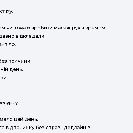
піху.
м чи хоча б зробити масаж рук з кремом.
М
давно відкладали.
 тіло.
без причини.
ній день.
ни.
ресурсу.
имало цей день.
о відпочинку без справ і дедлайнів.