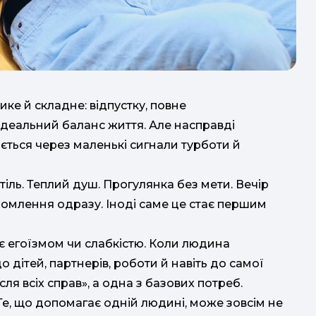
ке й складне: відпустку, повне
деальний баланс життя. Але насправді
ється через маленькі сигнали турботи й
.
іль. Теплий душ. Прогулянка без мети. Вечір
ідомлення одразу. Іноді саме це стає першим
м
є егоїзмом чи слабкістю. Коли людина
 дітей, партнерів, роботи й навіть до самої
ля всіх справ», а одна з базових потреб.
Те, що допомагає одній людині, може зовсім не