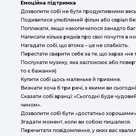
Емоційна підтримка
Дозволити собі не бути продуктивними весь
Подивитися улюблений фільм або серіал бе
Поплакати, якщо накопичилося занадто баг
Написати кілька рядків про свої почуття в 
Нагадати собі, що втома – це не слабкість.
Перестати сварити себе за те, що зараз «не т
Послухати музику, яка заспокоює або поверт
то є бажання)
Купити собі щось маленьке й приємне.
Визнати хоча б три речі, з якими ви сьогодн
Сказати собі вранці: «Сьогодні буде чудови
чином».
Дозволити собі бути «достатньо хорошими»,
Згадати момент, коли ви собою пишалися.
Перечитати повідомлення, у яких вас хвали