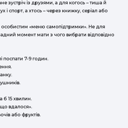
не зустріч із друзями, а для когось – тиша й
х і спорт, а хтось – через книжку, серіал або
з
им особистим «меню самопідтримки». Не для
кладний момент мати з чого вибрати відповідно
і поспати 7-9 годин.
ення.
анку.
ушників.
 б 15 хвилин.
«що вдалося».
очів або фруктів.