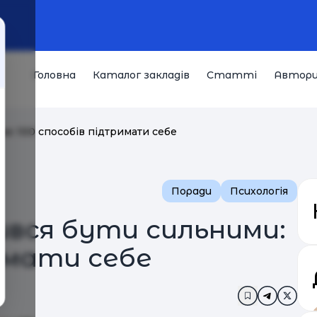
Головна
Каталог закладів
Статті
Автор
ми: 100 способів підтримати себе
Поради
Психологія
ився бути сильними:
имати себе
Додати в за