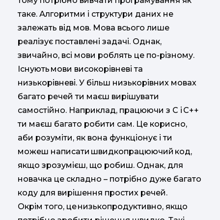
тому потрібно вивчати програмування як
таке. Алгоритми і структури даних не
залежать від мов. Мова всього лише
реалізує поставлені задачі. Однак,
звичайно, всі мови роблять це по-різному.
Існують мови високорівневі та
низькорівневі. У більш низькорівних мовах
багато речей ти маєш вирішувати
самостійно. Наприклад, працюючи з С і С++
ти маєш багато робити сам. Це корисно,
аби розуміти, як вона функціонує і ти
можеш написати швидкопрацюючий код,
якщо зрозумієш, що робиш. Однак, для
новачка це складно – потрібно дуже багато
коду для вирішення простих речей.
Окрім того, це низькопродуктивно, якщо