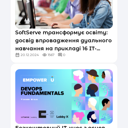
SoftServe трансформує освіту:
досвід впровадження дуального
навчання на прикладі 16 IT-
20.12.2024
1567
0
програм