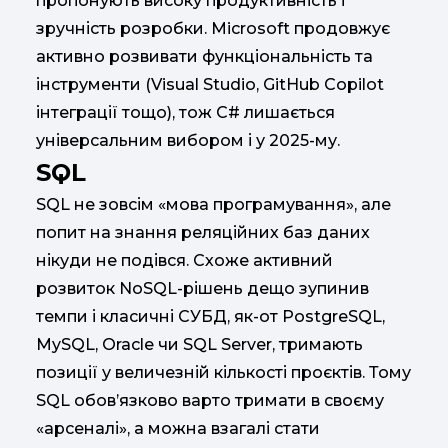
пропонують високу продуктивність і
зручність розробки. Microsoft продовжує
активно розвивати функціональність та
інструменти (Visual Studio, GitHub Copilot
інтеграції тощо), тож C# лишається
універсальним вибором і у 2025-му.
SQL
SQL не зовсім «мова програмування», але
попит на знання реляційних баз даних
нікуди не подівся. Схоже активний
розвиток NoSQL-рішень дещо зупинив
темпи і класичні СУБД, як-от PostgreSQL,
MySQL, Oracle чи SQL Server, тримають
позиції у величезній кількості проєктів. Тому
SQL обов’язково варто тримати в своєму
«арсеналі», а можна взагалі стати