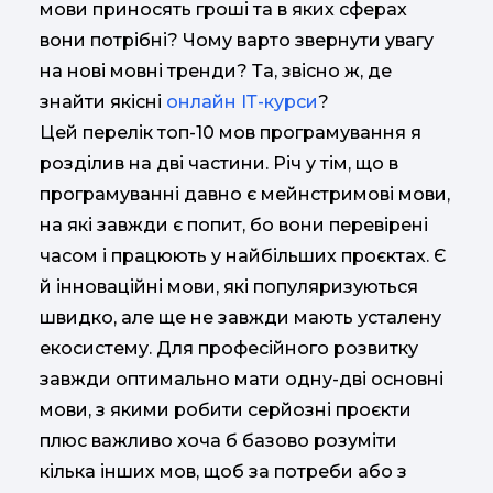
мови приносять гроші та в яких сферах
вони потрібні? Чому варто звернути увагу
на нові мовні тренди? Та, звісно ж, де
знайти якісні
онлайн ІТ-курси
?
Цей перелік топ-10 мов програмування я
розділив на дві частини. Річ у тім, що в
програмуванні давно є мейнстримові мови,
на які завжди є попит, бо вони перевірені
часом і працюють у найбільших проєктах. Є
й інноваційні мови, які популяризуються
швидко, але ще не завжди мають усталену
екосистему. Для професійного розвитку
завжди оптимально мати одну-дві основні
мови, з якими робити серйозні проєкти
плюс важливо хоча б базово розуміти
кілька інших мов, щоб за потреби або з