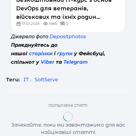
Безкоштовний ІТ-курс з основ
DevOps для ветеранів,
військових та їхніх родин
17.01.2025
1485
0
стартує 3 лютого
Джерело фото
Depositphotos
Приєднуйтесь до
нашої
сторінки
і
групи
у Фейсбуці,
спільнот у
Viber
та
Telegram
Теги:
IT
,
SoftServe
ПОПУЛЯРНІ СТАТТІ
Зачекайте, поки ми завантажимо для вас
найцікавіші статті