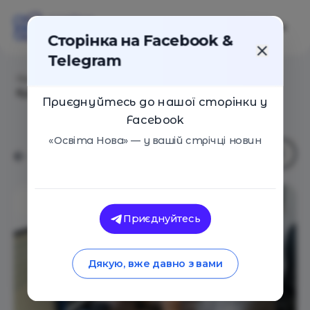
Сторінка на Facebook &
Telegram
Головна
/
Статті
/
Топ-10 мов програмування, які
будуть актуальні в 2025
Приєднуйтесь до нашої сторінки у
Facebook
«Освіта Нова» — у вашій стрічці новин
Приєднуйтесь
Дякую, вже давно з вами