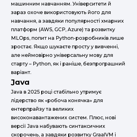
машинним навчанням. Університети й
зараз охоче використовують його для
навчання, а завдяки популярності хмарних
платформ (AWS, GCP, Azure) та розвитку
MLOps, попит на Python-розробників лише
зростає. Якщо шукаєте просту у вивченні,
але неймовірно універсальну мову для
старту – Python, як і раніше, безпрограшний
варіант.
Java
Java в 2025 році стабільно утримує
лідерство як «робоча конячка» для
ентерпрайзу та великих
високонавантажених систем. Плюс, нові
версії Java набувають синтаксичних
скорочень, а завдяки розвитку GraalVM і