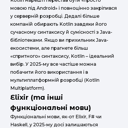
Kotlin нарешті перестав бути «просто
мовою під Android» і повноцінно закріпився
у серверній розробці. Дедалі більше
компаній обирають Kotlin завдяки його
сучасному синтаксису й сумісності з Java-
бібліотеками. Якщо ви прихильник Java-
екосистеми, але прагнете більш
«спритного» синтаксису, Kotlin – ідеальний
вибір. У 2025-му все частіше можна
побачити його використання і в
мультиплатформній розробці (Kotlin
Multiplatform).
Elixir (та інші
функціональні мови)
Функціональні мови, як-от Elixir, F# чи
Haskell, у 2025-му досі залишаються