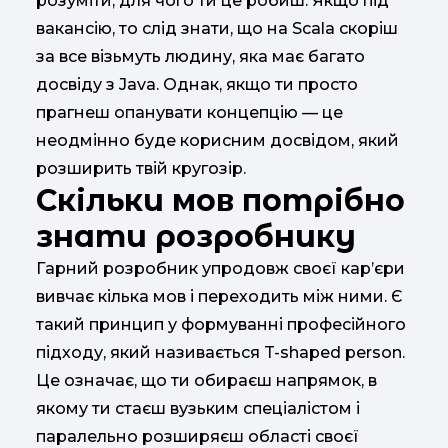
розуміти, для чого ти це робиш. Якщо під
вакансію, то слід знати, що на Scala скоріш
за все візьмуть людину, яка має багато
досвіду з Java. Однак, якщо ти просто
прагнеш опанувати концепцію — це
неодмінно буде корисним досвідом, який
розширить твій кругозір.
Скільки мов потрібно
знати розробнику
Гарний розробник упродовж своєї кар’єри
вивчає кілька мов і переходить між ними. Є
такий принцип у формуванні професійного
підходу, який називається T-shaped person.
Це означає, що ти обираєш напрямок, в
якому ти стаєш вузьким спеціалістом і
паралельно розширяєш області своєї