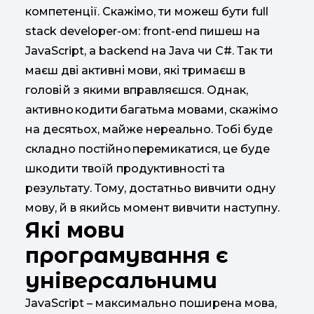
компетенції. Скажімо, ти можеш бути full
stack developer-ом: front-end пишеш на
JavaScript, а backend на Java чи С#. Так ти
маєш дві активні мови, які тримаєш в
голові й з якими вправляєшся. Однак,
активно кодити багатьма мовами, скажімо
на десятьох, майже нереально. Тобі буде
складно постійно перемикатися, це буде
шкодити твоїй продуктивності та
результату. Тому, достатньо вивчити одну
мову, й в якийсь момент вивчити наступну.
Які мови
програмування є
універсальними
JavaScript – максимально поширена мова,