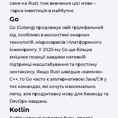
саме на Rust, тож вивчення цієї мови –
гарна інвестиція в майбутнє.
Go
Go (Golang) продовжує свій тріумфальний
хід, особливо в екосистемі хмарних
технологій, мікросервісів і платформного
інжинірингу. У 2025-му Go ще більше
зміцнює позиції завдяки нативній
підтримці масштабування та простому
синтаксису. Якщо Rust швидше «заміняє»
C++, то Go часто є альтернативою Java/C# у
тих командах, які хочуть максимально
легку, але продуктивну мову для бекенду та
DevOps-завдань.
Kotlin