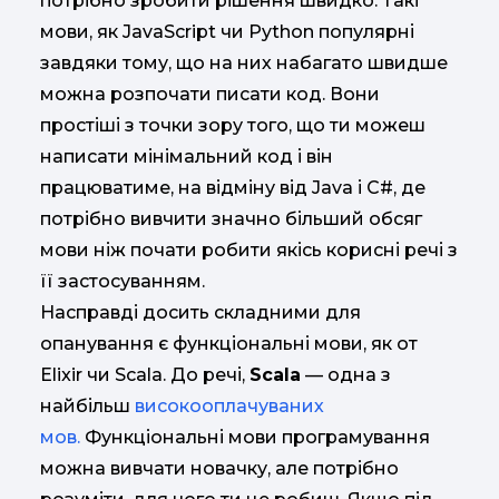
потрібно зробити рішення швидко. Такі
мови, як JavaScript чи Python популярні
завдяки тому, що на них набагато швидше
можна розпочати писати код. Вони
простіші з точки зору того, що ти можеш
написати мінімальний код і він
працюватиме, на відміну від Java і С#, де
потрібно вивчити значно більший обсяг
мови ніж почати робити якісь корисні речі з
її застосуванням.
Насправді досить складними для
опанування є функціональні мови, як от
Elixir чи Scala. До речі,
Scala
— одна з
найбільш
високооплачуваних
мов.
Функціональні мови програмування
можна вивчати новачку, але потрібно