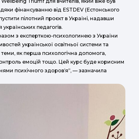
Wellbeing Triumf для вчителів, який вже був
авдяки фінансуванню від ESTDEV (Естонського
устити пілотний проєкт в Україні, надавши
 українських педагогів.
азом з експерткою-психологинею з України
востей української освітньої системи та
кі теми, як перша психологічна допомога,
 контроль емоцій тощо. Цей курс буде корисним
аннями психічного здоров’я”, — зазначила