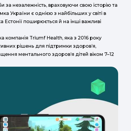
би за незалежність, враховуючи свою історію та
ка України є однією з найбільших у світі в
ру
а Естонії поширюється й на інші важливі
 компанія Triumf Health, яка з 2016 року
ивних рішень для підтримки здоров’я,
ащення ментального здоров’я дітей віком 7–12
Н
р
ма
а