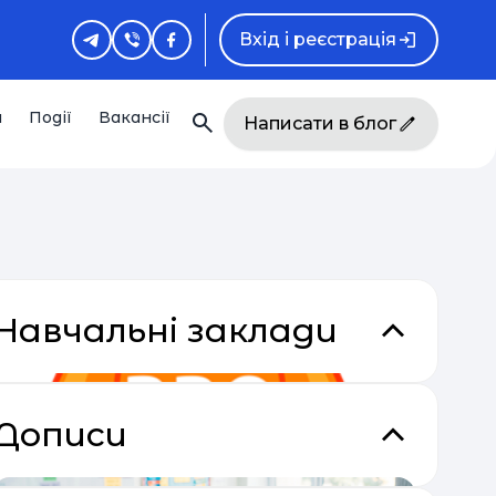
Вхід і реєстрація
и
Події
Вакансії
Написати в блог
Навчальні заклади
Дописи
кладки