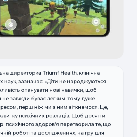
ім
рі
пре
Ук
т
ьна директорка Triumf Health, клінічна
х наук, зазначає: «Діти не народжуються
жливість опанувати нові навички, щоб
у
я не завжди буває легким, тому дуже
ресом, перш ніж ми з ним зіткнемося. Це,
озвитку психічних розладів. Щоб досягти
рі психічного здоров'я перетворила те, що
чній роботі та дослідженнях, на гру для