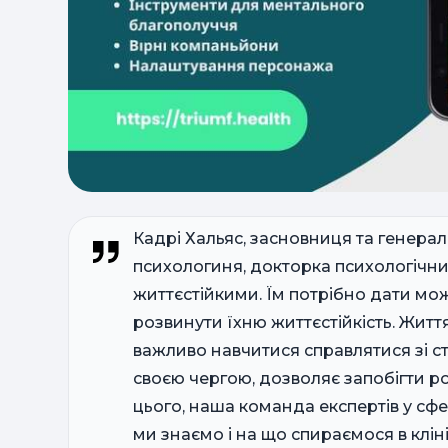
Кадрі Хальяс, засновниця та генерал
психологиня, докторка психологічни
життєстійкими. Їм потрібно дати мо
розвинути їхню життєстійкість. Житт
важливо навчитися справлятися зі ст
своєю чергою, дозволяє запобігти р
цього, наша команда експертів у сфе
ми знаємо і на що спираємося в кліні