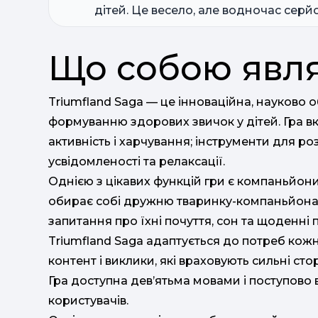
дітей. Це весело, але водночас серй
Що собою явля
Triumfland Saga — це інноваційна, науково 
формуванню здорових звичок у дітей. Гра вкл
активність і харчування; інструменти для р
усвідомленості та релаксації.
Однією з цікавих функцій гри є компаньйони
обирає собі дружню тваринку-компаньйона, 
запитання про їхні почуття, сон та щоденні
Triumfland Saga адаптується до потреб ко
контент і виклики, які враховують сильні ст
Гра доступна дев’ятьма мовами і поступово 
користувачів.