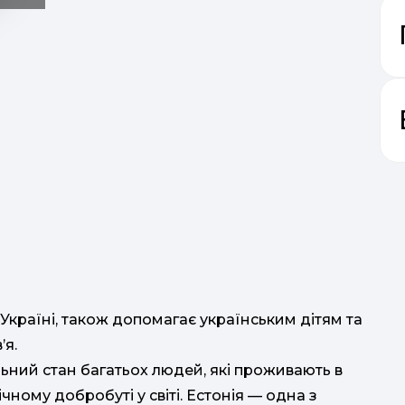
(
і Україні, також допомагає українським дітям та
’я.
віку ●Ф
льний стан багатьох людей, які проживають в
чному добробуті у світі. Естонія — одна з