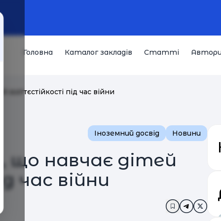
Головна
Каталог закладів
Статті
Автор
ей життєстійкості під час війни
Іноземний досвід
Новини
а, що навчає дітей
д час війни
Додати в за