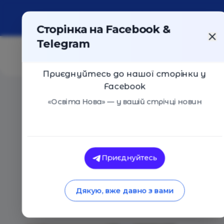
Про портал
Реклама
Контакти
Сторінка на Facebook &
Telegram
Приєднуйтесь до нашої сторінки у
Facebook
Головна
/
Статті
/
Triumfland Saga: гра, що навчає діт
«Освіта Нова» — у вашій стрічці новин
Освіта Нова
Triumfland Saga: гр
Приєднуйтесь
життєстійкості пі
Дякую, вже давно з вами
15.12.2024
2173
0