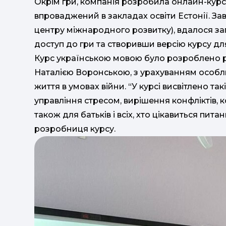
Окрім гри, компанія розробила онлайн-курс 
впроваджений в закладах освіти Естонії. З
центру міжнародного розвитку), вдалося зап
доступ до гри та створивши версію курсу для
Курс українською мовою було розроблено р
Наталією Воронською, з урахуванням особли
життя в умовах війни. “У курсі висвітлено та
управління стресом, вирішення конфліктів,
також для батьків і всіх, хто цікавиться пит
розробниця курсу.