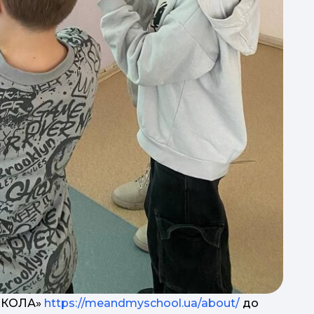
 ШКОЛА»
https://meandmyschool.ua/about/
до