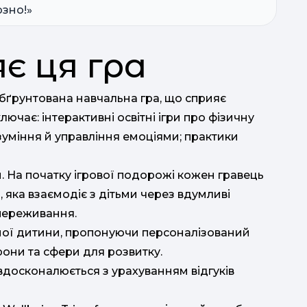
озно!»
є ця гра
обґрунтована навчальна гра, що сприяє
ючає: інтерактивні освітні ігри про фізичну
озуміння й управління емоціями; практики
. На початку ігрової подорожі кожен гравець
яка взаємодіє з дітьми через вдумливі
 переживання.
жної дитини, пропонуючи персоналізований
орони та сфери для розвитку.
вдосконалюється з урахуванням відгуків