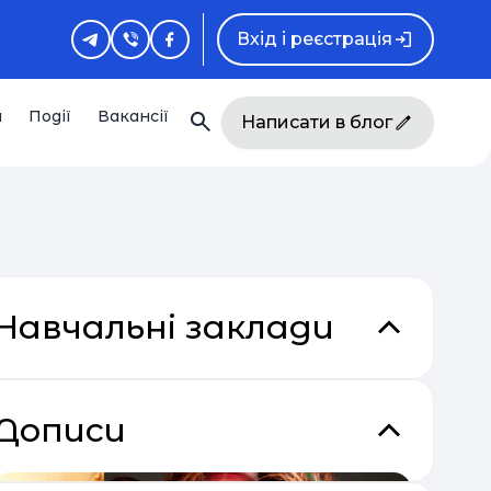
Вхід і реєстрація
и
Події
Вакансії
Написати в блог
Навчальні заклади
Дописи
кладки