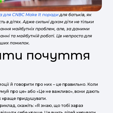
а для CNBC Make It поради
для батьків, як
ть в дітях. Адже сильні духом діти не тільки
зання майбутніх проблем, але, за даними
п
анні та майбутній роботі. Це непросто для
іших помилок.
вати почуття
моції й говорити про них – це правильно. Коли
умуй про це» або «Це не важливо», вони дають
їх краще придушувати.
иклад, скажіть: «Я знаю, що тобі зараз
відчути себе краще. Це вчить дітей керувати