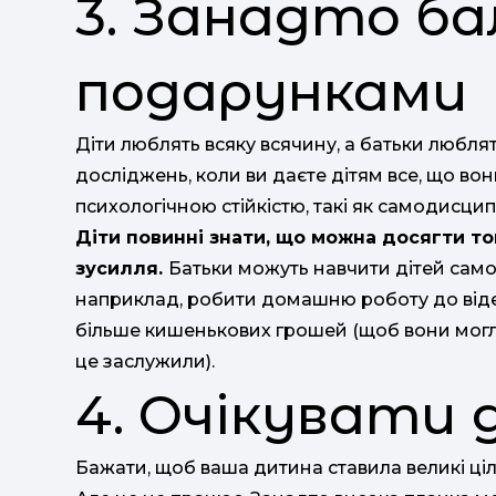
3. Занадто б
подарунками
Діти люблять всяку всячину, а батьки любля
досліджень, коли ви даєте дітям все, що вон
психологічною стійкістю, такі як самодисцип
Діти повинні знати, що можна досягти то
зусилля.
Батьки можуть навчити дітей само
наприклад, робити домашню роботу до віде
більше кишенькових грошей (щоб вони могл
це заслужили).
4. Очікувати 
Бажати, щоб ваша дитина ставила великі ціл