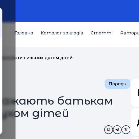
Головна
Каталог закладів
Статті
Автор
м виховати сильних духом дітей
Поради
заважають батькам
духом дітей
Додати в за