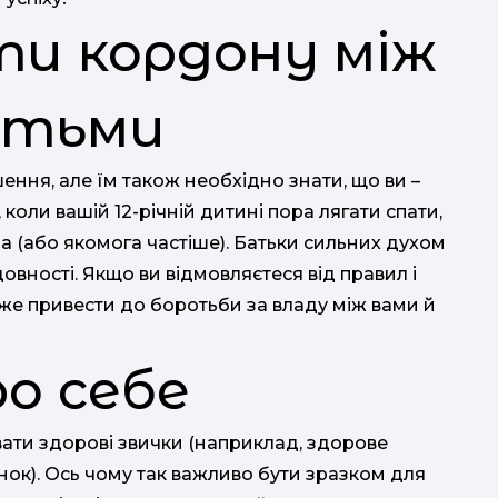
ти кордону між
ітьми
ення, але їм також необхідно знати, що ви –
 коли вашій 12-річній дитині пора лягати спати,
а (або якомога частіше). Батьки сильних духом
довності. Якщо ви відмовляєтеся від правил і
оже привести до боротьби за владу між вами й
ро себе
ати здорові звички (наприклад, здорове
нок). Ось чому так важливо бути зразком для