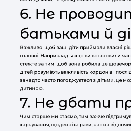
6. Не проводи
батьками й д
Важливо, щоб ваші діти приймали власні ріш
головні. Наприклад, якщо ви встановили час,
стежте за тим, щоб вона робила це щовечор
дітей розуміють важливість кордонів і послі
занадто часто погоджуєтеся з дітьми, це м
дитиною.
7. Не дбати п
Чим старше ми стаємо, тим важче підтримув
харчування, щоденні вправи, час на відпочи