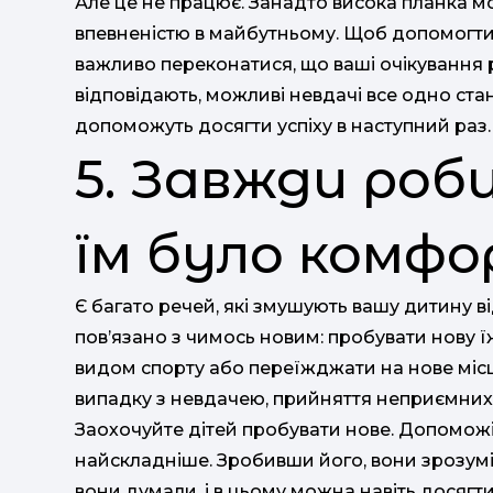
Але це не працює. Занадто висока планка м
впевненістю в майбутньому. Щоб допомогти 
важливо переконатися, що ваші очікування ре
відповідають, можливі невдачі все одно ста
допоможуть досягти успіху в наступний раз.
5. Завжди роб
їм було комф
Є багато речей, які змушують вашу дитину 
пов’язано з чимось новим: пробувати нову ї
видом спорту або переїжджати на нове місце 
випадку з невдачею, прийняття неприємних
Заохочуйте дітей пробувати нове. Допоможі
найскладніше. Зробивши його, вони зрозумію
вони думали, і в цьому можна навіть досягти 