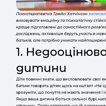
Психотерапевтка Трейсі Хатчінсон
записал
виховувати емоційну та психологічну стійкіс
краще підготовлені до самостійного розв’я
досліджень, активніше беруть участь в навч
батьків, але потрібно уникати найпоширен
1. Недооціню
дитини
Діти повинні знати, що висловлювати свої е
батьки говорять дітям щось на кшталт «Не с
зрозуміти, що почуття не мають значення і 
Якщо ваша дитина боїться сильної бурі, напр
страшно». Потім запитаєте, що їй допоможе 