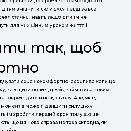
оже привести до проблем з самооцінкою і
дітям зміцнити силу духу, перш за все
алістичні. І навіть якщо діти їм не
нуть для них цінним уроком життя і
ити так, щоб
ортно
відчувати себе некомфортно, особливо коли це
жу, заводити нових друзів, займатися новим
і переходити в нову школу. Але, як і у
 моментів може підвищити силу духу.
ть їм зробити перший крок, тому що це
ть, що ця нова справа не така складна, як
успіху!