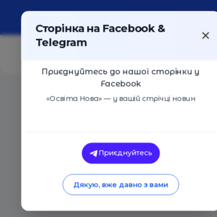
Про портал
Реклама
Контакти
Сторінка на Facebook &
Telegram
Приєднуйтесь до нашої сторінки у
Facebook
Головна
/
Статті
/
7 стратегій, які заважають батька
«Освіта Нова» — у вашій стрічці новин
Освіта Нова
7 стратегій, які 
Приєднуйтесь
виховати сильних 
Дякую, вже давно з вами
26.07.2021
4087
0